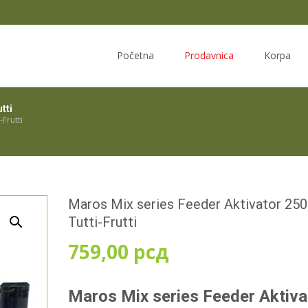
Skip
to
Početna
Prodavnica
Korpa
content
tti
Frutti
Maros Mix series Feeder Aktivator 25
Tutti-Frutti
759,00
рсд
Maros Mix series Feeder Aktiva