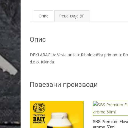
Опис
Рецензије (0)
Опис
DEKLARACIJA: Vrsta artikla: Ribolovačka primama; Pr
d.o.o. Kikinda
Повезани производи
SBS Premium Flav
arome 50ml