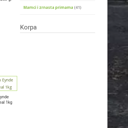
Mamci i zrnasta primama
(41)
Korpa
Eynde
eal 1kg