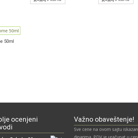
me 50ml
lje ocenjeni
Važno obaveštenje!
vodi
Sve cene na ovom sajtu iskazan
dinarima. PDV je uračunat u ce