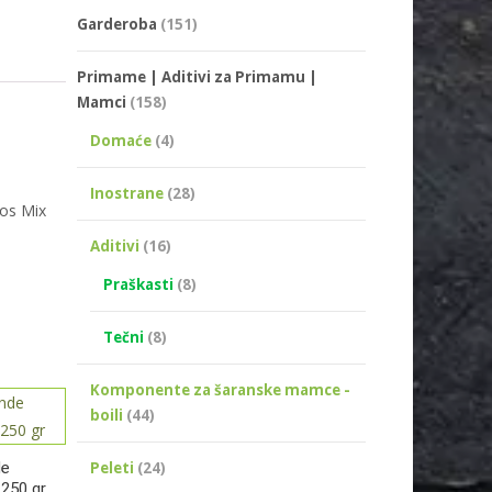
Garderoba
(151)
Primame | Aditivi za Primamu |
Mamci
(158)
Domaće
(4)
Inostrane
(28)
ros Mix
Aditivi
(16)
Praškasti
(8)
Tečni
(8)
Komponente za šaranske mamce -
boili
(44)
de
Peleti
(24)
 250 gr