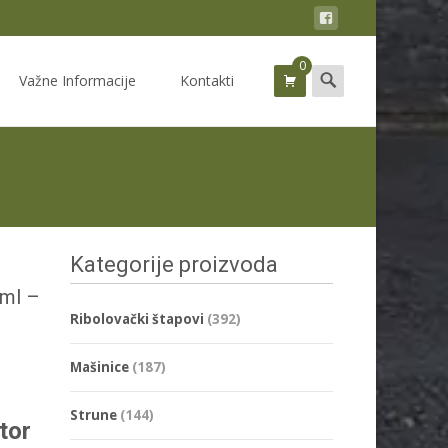
0
Search
Važne Informacije
Kontakti
for:
Kategorije proizvoda
0ml –
Ribolovački štapovi
(392)
Mašinice
(187)
Strune
(144)
tor