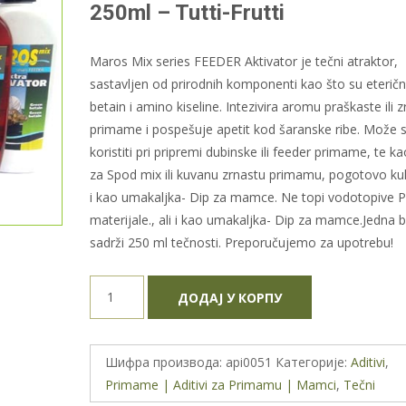
250ml – Tutti-Frutti
Maros Mix series FEEDER Aktivator je tečni atraktor,
sastavljen od prirodnih komponenti kao što su eteričn
betain i amino kiseline. Intezivira aromu praškaste ili 
primame i pospešuje apetit kod šaranske ribe. Može 
koristiti pri pripremi dubinske ili feeder primame, te ka
za Spod mix ili kuvanu zrnastu primamu, pogotovo kuk
i kao umakaljka- Dip za mamce. Ne topi vodotopive 
materijale., ali i kao umakaljka- Dip za mamce.Jedna 
sadrži 250 ml tečnosti. Preporučujemo za upotrebu!
Maros
ДОДАЈ У КОРПУ
Mix
series
Feeder
Шифра производа:
api0051
Категорије:
Aditivi
,
Aktivator
Primame | Aditivi za Primamu | Mamci
,
Tečni
250ml