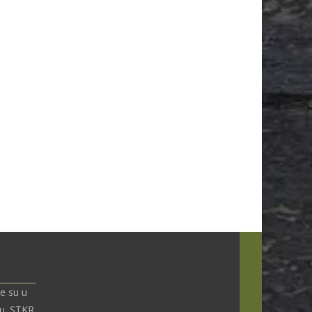
e su u
nu. STKR