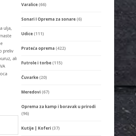
Varalice
(66)
Sonari I Oprema za sonare
(6)
a ulja,
Udice
(111)
zrnaste
se
Prateća oprema
(422)
o preliv
uruz, ali
Futrole i torbe
(115)
PVA
boca
Čuvarke
(20)
Meredovi
(67)
Oprema za kamp i boravak u prirodi
(96)
Kutije | Koferi
(37)