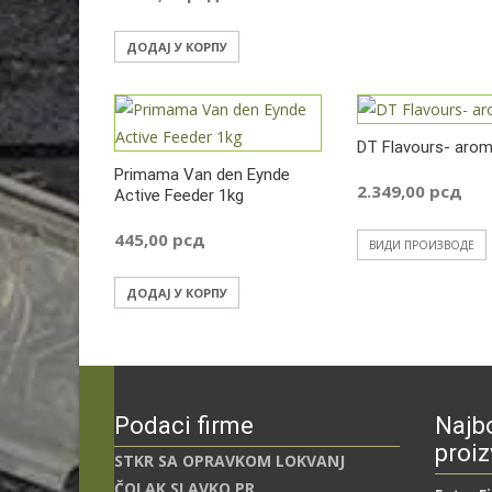
ДОДАЈ У КОРПУ
DT Flavours- aro
Primama Van den Eynde
2.349,00
рсд
Active Feeder 1kg
445,00
рсд
ВИДИ ПРОИЗВОДЕ
ДОДАЈ У КОРПУ
Podaci firme
Najbo
proiz
STKR SA OPRAVKOM LOKVANJ
ČOLAK SLAVKO PR