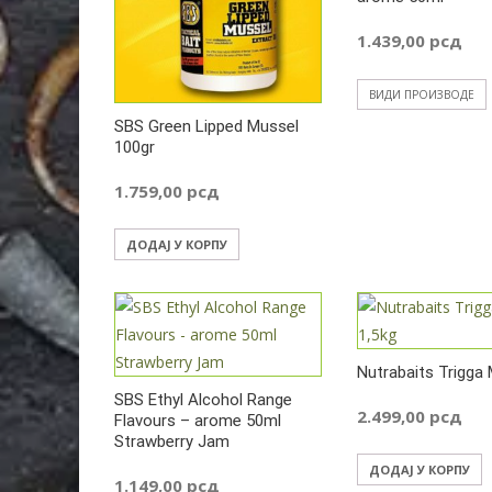
1.439,00
рсд
ВИДИ ПРОИЗВОДЕ
SBS Green Lipped Mussel
100gr
1.759,00
рсд
ДОДАЈ У КОРПУ
Nutrabaits Trigga 
SBS Ethyl Alcohol Range
2.499,00
рсд
Flavours – arome 50ml
Strawberry Jam
ДОДАЈ У КОРПУ
1.149,00
рсд