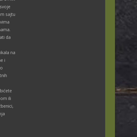
 svoje
om sajtu
ivima
enama.
ti da
ikala na
e i
do
tnih
bićete
om ili
benici,
nja