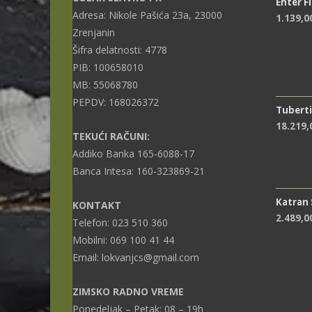
Enter F
Adresa: Nikole Pašića 23a, 23000
1.139,0
Zrenjanin
Šifra delatnosti: 4778
PIB: 100658010
MB: 55068780
PEPDV: 168026372
Tuberti
18.219
TEKUĆI RAČUNI:
Addiko Banka 165-6088-17
Banca Intesa: 160-323869-21
Katran
KONTAKT
2.489,0
Telefon: 023 510 360
Mobilni: 069 100 41 44
Email: lokvanjcs@gmail.com
ZIMSKO RADNO VREME
Ponedeljak – Petak: 08 – 19h