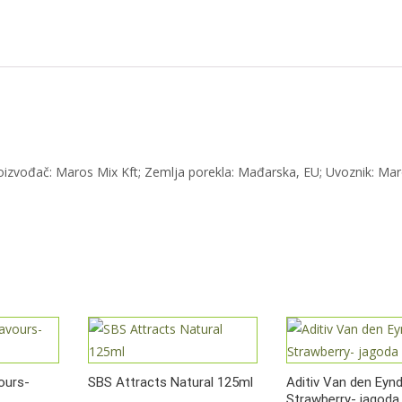
-
Tutti-
Frutti
количина
oizvođač: Maros Mix Kft; Zemlja porekla: Mađarska, EU; Uvoznik: Ma
ours-
SBS Attracts Natural 125ml
Aditiv Van den Eyn
Strawberry- jagoda