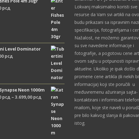
ishes Pole 4m 30gr
Lokvanj maksimalno koristi sve
0
рсд
resurse da Vam svi artikli na ov
budu prikazani sa ispravnim naz
specifikacija, fotografijama i c
Nažalost, ne možemo garantova
su sve navedene informacije i
ni Level Dominator
fotografije, a pogotovu cene art
,00
рсд
ovom sajtu u potpunosti ispravn
aktuelne. Ukoliko je ipak došlo 
promene cene artikla (ili nekih bi
informacija) koji ste poručili u
 Synapse Neon 1000m
međuvremenu ažuriranja sajta- 
Распон
0
рсд
–
3.699,00
рсд
kontaktirani i informisani telefon
цена:
mailom, koje ste naveli u porudž
од
pre bilo kakvog slanja ili pakova
2.489,00 рсд
istog.
до
3.699,00 рсд