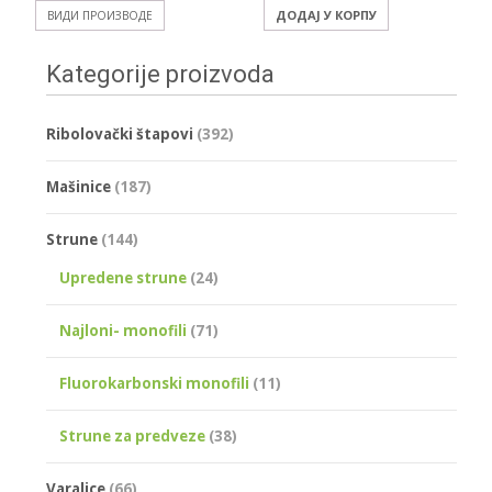
ДОДАЈ У КОРПУ
ВИДИ ПРОИЗВОДЕ
Kategorije proizvoda
Ribolovački štapovi
(392)
Mašinice
(187)
Strune
(144)
Upredene strune
(24)
Najloni- monofili
(71)
Fluorokarbonski monofili
(11)
Strune za predveze
(38)
Varalice
(66)