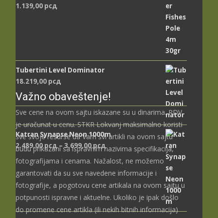
1.139,00
рсд
Tubertini Level Dominator
18.219,00
рсд
Važno obaveštenje!
Sve cene na ovom sajtu iskazane su u dinarima. PDV
je uračunat u cenu. STKR Lokvanj maksimalno koristi
Katran Synapse Neon 1000m
sve svoje resurse da Vam svi artikli na ovom sajtu
Распон
2.489,00
рсд
–
3.699,00
рсд
budu prikazani sa ispravnim nazivima specifikacija,
цена:
fotografijama i cenama. Nažalost, ne možemo
од
garantovati da su sve navedene informacije i
2.489,00 рсд
fotografije, a pogotovu cene artikala na ovom sajtu u
до
potpunosti ispravne i aktuelne. Ukoliko je ipak došlo
3.699,00 рсд
do promene cene artikla (ili nekih bitnih informacija)