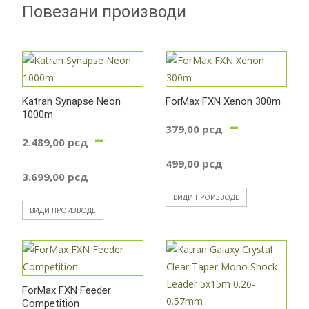
Повезани производи
Katran Synapse Neon
ForMax FXN Xenon 300m
1000m
–
379,00
рсд
–
2.489,00
рсд
Распон
499,00
рсд
Распон
3.699,00
рсд
цена:
ВИДИ ПРОИЗВОДЕ
цена:
ВИДИ ПРОИЗВОДЕ
од
од
379,00 р
2.489,00 рсд
ForMax FXN Feeder
до
Competition