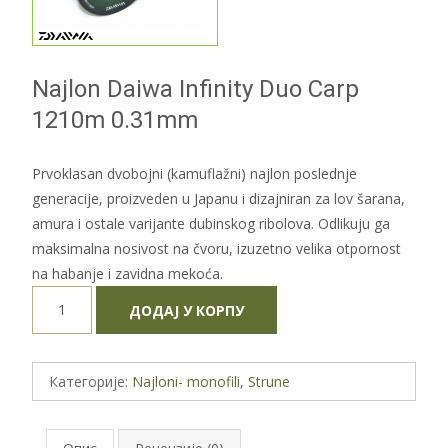
Najlon Daiwa Infinity Duo Carp
1210m 0.31mm
Prvoklasan dvobojni (kamuflažni) najlon poslednje
generacije, proizveden u Japanu i dizajniran za lov šarana,
amura i ostale varijante dubinskog ribolova. Odlikuju ga
maksimalna nosivost na čvoru, izuzetno velika otpornost
na habanje i zavidna mekoća.
Najlon
ДОДАЈ У КОРПУ
Daiwa
Infinity
Duo
Категорије:
Najloni- monofili
,
Strune
Carp
1210m
0.31mm