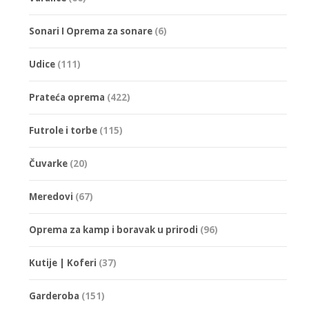
Sonari I Oprema za sonare
(6)
Udice
(111)
Prateća oprema
(422)
Futrole i torbe
(115)
Čuvarke
(20)
Meredovi
(67)
Oprema za kamp i boravak u prirodi
(96)
Kutije | Koferi
(37)
Garderoba
(151)