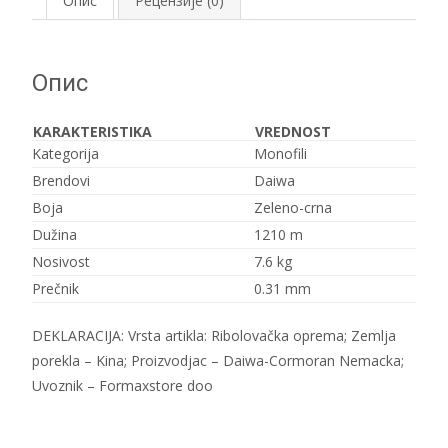
Опис
Рецензије (0)
количина
Опис
KARAKTERISTIKA
VREDNOST
Kategorija
Monofili
Brendovi
Daiwa
Boja
Zeleno-crna
Dužina
1210 m
Nosivost
7.6 kg
Prečnik
0.31 mm
DEKLARACIJA: Vrsta artikla: Ribolovačka oprema; Zemlja
porekla – Kina; Proizvodjac – Daiwa-Cormoran Nemacka;
Uvoznik – Formaxstore doo