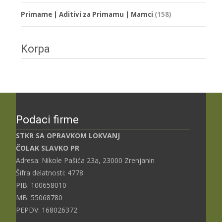
Primame | Aditivi za Primamu | Mamci
(158)
Korpa
Podaci firme
STKR SA OPRAVKOM LOKVANJ
ČOLAK SLAVKO PR
Adresa: Nikole Pašića 23a, 23000 Zrenjanin
Šifra delatnosti: 4778
PIB: 100658010
MB: 55068780
PEPDV: 168026372