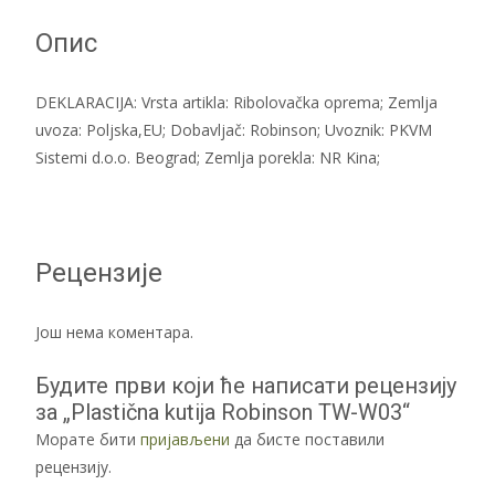
Опис
DEKLARACIJA: Vrsta artikla: Ribolovačka oprema; Zemlja
uvoza: Poljska,EU; Dobavljač: Robinson; Uvoznik: PKVM
Sistemi d.o.o. Beograd; Zemlja porekla: NR Kina;
Рецензије
Још нема коментара.
Будите први који ће написати рецензију
за „Plastična kutija Robinson TW-W03“
Морате бити
пријављени
да бисте поставили
рецензију.