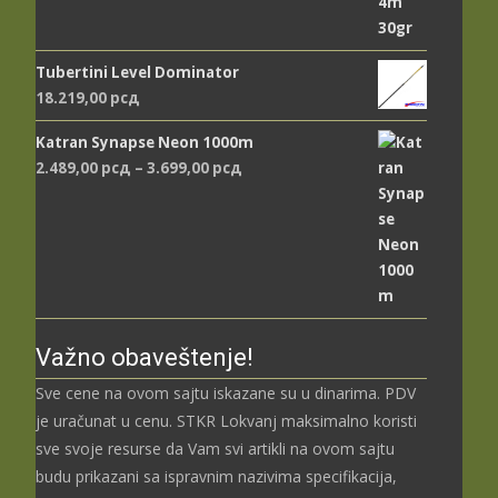
Tubertini Level Dominator
18.219,00
рсд
Katran Synapse Neon 1000m
Распон
2.489,00
рсд
–
3.699,00
рсд
цена:
од
2.489,00 рсд
до
3.699,00 рсд
Važno obaveštenje!
Sve cene na ovom sajtu iskazane su u dinarima. PDV
je uračunat u cenu. STKR Lokvanj maksimalno koristi
sve svoje resurse da Vam svi artikli na ovom sajtu
budu prikazani sa ispravnim nazivima specifikacija,