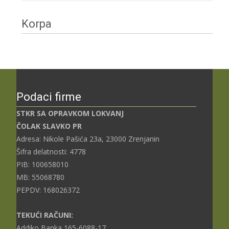
Korpa
Podaci firme
STKR SA OPRAVKOM LOKVANJ
ČOLAK SLAVKO PR
Adresa: Nikole Pašića 23a, 23000 Zrenjanin
Šifra delatnosti: 4778
PIB: 100658010
MB: 55068780
PEPDV: 168026372
TEKUĆI RAČUNI:
Addiko Banka 165-6088-17