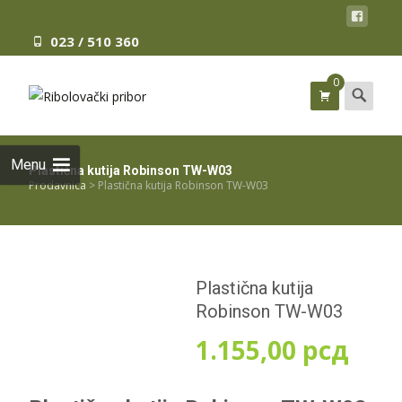
023 / 510 360
0
Search
for:
Menu
Plastična kutija Robinson TW-W03
Prodavnica
>
Plastična kutija Robinson TW-W03
Plastična kutija
Robinson TW-W03
1.155,00
рсд