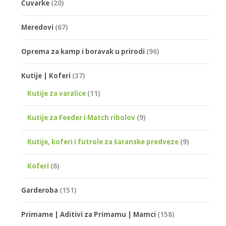
Čuvarke
(20)
Meredovi
(67)
Oprema za kamp i boravak u prirodi
(96)
Kutije | Koferi
(37)
Kutije za varalice
(11)
Kutije za Feeder i Match ribolov
(9)
Kutije, koferi i futrole za šaranske predveze
(9)
Koferi
(6)
Garderoba
(151)
Primame | Aditivi za Primamu | Mamci
(158)