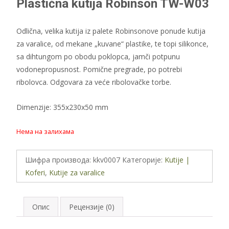
Plastična kutija Robinson TW-W03
Odlična, velika kutija iz palete Robinsonove ponude kutija
za varalice, od mekane „kuvane“ plastike, te topi silikonce,
sa dihtungom po obodu poklopca, jamči potpunu
vodonepropusnost. Pomične pregrade, po potrebi
ribolovca. Odgovara za veće ribolovačke torbe.
Dimenzije: 355x230x50 mm
Нема на залихама
Шифра производа:
kkv0007
Категорије:
Kutije |
Koferi
,
Kutije za varalice
Опис
Рецензије (0)