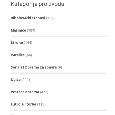
Kategorije proizvoda
Ribolovački štapovi
(392)
Mašinice
(187)
Strune
(144)
Varalice
(66)
Sonari I Oprema za sonare
(6)
Udice
(111)
Prateća oprema
(422)
Futrole i torbe
(115)