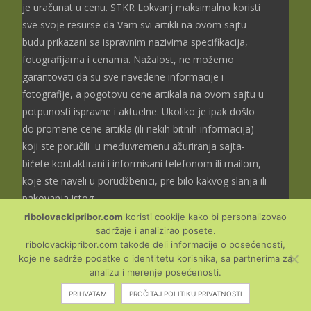
je uračunat u cenu. STKR Lokvanj maksimalno koristi
sve svoje resurse da Vam svi artikli na ovom sajtu
budu prikazani sa ispravnim nazivima specifikacija,
fotografijama i cenama. Nažalost, ne možemo
garantovati da su sve navedene informacije i
fotografije, a pogotovu cene artikala na ovom sajtu u
potpunosti ispravne i aktuelne. Ukoliko je ipak došlo
do promene cene artikla (ili nekih bitnih informacija)
koji ste poručili u međuvremenu ažuriranja sajta-
bićete kontaktirani i informisani telefonom ili mailom,
koje ste naveli u porudžbenici, pre bilo kakvog slanja ili
pakovanja istog.
ribolovackipribor.com
koristi cookije kako bi personalizovao
sadržaje i analizirao posete.
ribolovackipribor.com takođe deli informacije o posećenosti,
koje ne sadrže podatke o identitetu korisnika, sa partnerima za
Copyright © Ribolovački
analizu i merenje posećenosti.
pribor
PRIHVATAM
PROČITAJ POLITIKU PRIVATNOSTI