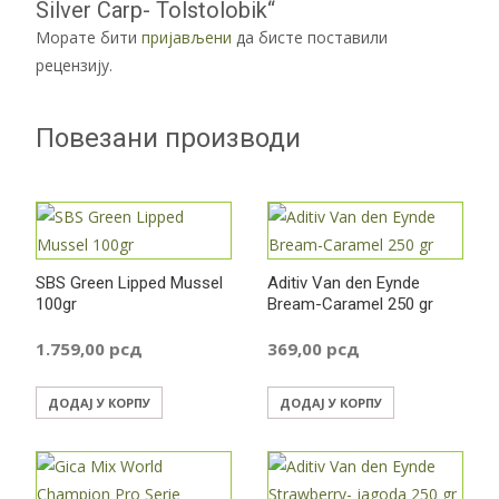
Silver Carp- Tolstolobik“
Морате бити
пријављени
да бисте поставили
рецензију.
Повезани производи
SBS Green Lipped Mussel
Aditiv Van den Eynde
100gr
Bream-Caramel 250 gr
1.759,00
рсд
369,00
рсд
ДОДАЈ У КОРПУ
ДОДАЈ У КОРПУ