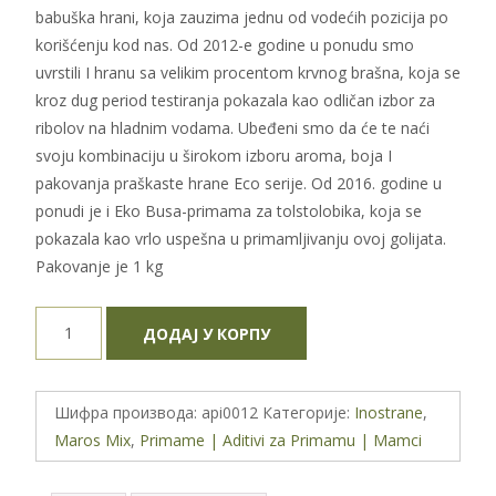
babuška hrani, koja zauzima jednu od vodećih pozicija po
korišćenju kod nas. Od 2012-e godine u ponudu smo
uvrstili I hranu sa velikim procentom krvnog brašna, koja se
kroz dug period testiranja pokazala kao odličan izbor za
ribolov na hladnim vodama. Ubeđeni smo da će te naći
svoju kombinaciju u širokom izboru aroma, boja I
pakovanja praškaste hrane Eco serije. Od 2016. godine u
ponudi je i Eko Busa-primama za tolstolobika, koja se
pokazala kao vrlo uspešna u primamljivanju ovoj golijata.
Pakovanje je 1 kg
Primama
ДОДАЈ У КОРПУ
Maros
Mix
Eco
Шифра производа:
api0012
Категорије:
Inostrane
,
serija
Maros Mix
,
Primame | Aditivi za Primamu | Mamci
1kg
-