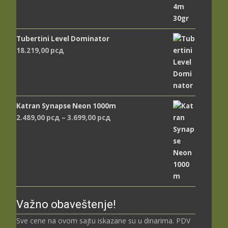
Tubertini Level Dominator
18.219,00
рсд
Katran Synapse Neon 1000m
Распон
2.489,00
рсд
–
3.699,00
рсд
цена:
од
2.489,00 рсд
до
3.699,00 рсд
Važno obaveštenje!
Sve cene na ovom sajtu iskazane su u dinarima. PDV