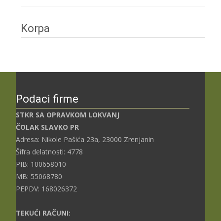
Korpa
Podaci firme
STKR SA OPRAVKOM LOKVANJ
ČOLAK SLAVKO PR
Adresa: Nikole Pašića 23a, 23000 Zrenjanin
Šifra delatnosti: 4778
PIB: 100658010
MB: 55068780
PEPDV: 168026372
TEKUĆI RAČUNI: