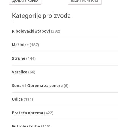
ДОДАЈ У КОРПУ
ВИДИ ПРОИЗВОДЕ
Kategorije proizvoda
Ribolovački štapovi
(392)
Mašinice
(187)
Strune
(144)
Varalice
(66)
Sonari I Oprema za sonare
(6)
Udice
(111)
Prateća oprema
(422)
Futrole i torbe
(115)