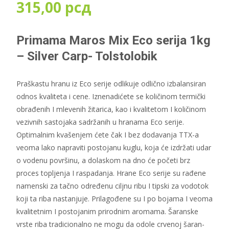
315,00
рсд
Primama Maros Mix Eco serija 1kg
– Silver Carp- Tolstolobik
Praškastu hranu iz Eco serije odlikuje odlično izbalansiran
odnos kvaliteta i cene. Iznenadićete se količinom termički
obrađenih I mlevenih žitarica, kao i kvalitetom I količinom
vezivnih sastojaka sadržanih u hranama Eco serije.
Optimalnim kvašenjem ćete čak I bez dodavanja TTX-a
veoma lako napraviti postojanu kuglu, koja će izdržati udar
o vodenu površinu, a dolaskom na dno će početi brz
proces topljenja I raspadanja. Hrane Eco serije su rađene
namenski za tačno određenu ciljnu ribu I tipski za vodotok
koji ta riba nastanjuje. Prilagođene su I po bojama I veoma
kvalitetnim I postojanim prirodnim aromama. Šaranske
vrste riba tradicionalno ne mogu da odole crvenoj šaran-