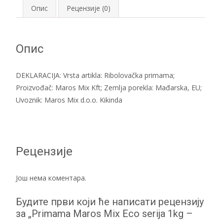
Silver
Опис
Рецензије (0)
Carp-
Tolstolobik
количина
Опис
DEKLARACIJA: Vrsta artikla: Ribolovačka primama;
Proizvođač: Maros Mix Kft; Zemlja porekla: Mađarska, EU;
Uvoznik: Maros Mix d.o.o. Kikinda
Рецензије
Још нема коментара.
Будите први који ће написати рецензију
за „Primama Maros Mix Eco serija 1kg –