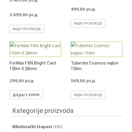
Распон
499,00
рсд
Распон
3.699,00
рсд
цена:
ВИДИ ПРОИЗВОДЕ
цена:
ВИДИ ПРОИЗВОДЕ
од
од
379,00 р
2.489,00 рсд
ForMax FXN Bright Cast
Tubertini Cosmos najlon
до
150m 0.28mm
до
150m
499,00 р
299,00
рсд
569,00
рсд
3.699,00 рсд
ДОДАЈ У КОРПУ
ВИДИ ПРОИЗВОДЕ
Kategorije proizvoda
Ribolovački štapovi
(392)