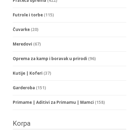
Prateća oprema
(422)
Futrole i torbe
(115)
Čuvarke
(20)
Meredovi
(67)
Oprema za kamp i boravak u prirodi
(96)
Kutije | Koferi
(37)
Garderoba
(151)
Primame | Aditivi za Primamu | Mamci
(158)
Korpa