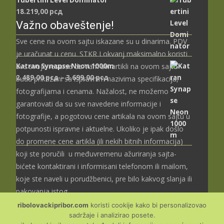
18.219,00
рсд
Važno obaveštenje!
Sve cene na ovom sajtu iskazane su u dinarima. PDV
je uračunat u cenu. STKR Lokvanj maksimalno koristi
Katran Synapse Neon 1000m
sve svoje resurse da Vam svi artikli na ovom sajtu
Распон
2.489,00
рсд
–
3.699,00
рсд
budu prikazani sa ispravnim nazivima specifikacija,
цена:
fotografijama i cenama. Nažalost, ne možemo
од
garantovati da su sve navedene informacije i
2.489,00 рсд
fotografije, a pogotovu cene artikala na ovom sajtu u
до
potpunosti ispravne i aktuelne. Ukoliko je ipak došlo
3.699,00 рсд
do promene cene artikla (ili nekih bitnih informacija)
koji ste poručili u međuvremenu ažuriranja sajta-
bićete kontaktirani i informisani telefonom ili mailom,
koje ste naveli u porudžbenici, pre bilo kakvog slanja ili
pakovanja istog.
ribolovackipribor.com
koristi cookije kako bi personalizovao
sadržaje i analizirao posete.