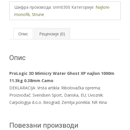
Шифра производа:
snm0300
Категорије:
Najloni-
monofili
,
Strune
Опис
Рецензије (0)
Опис
ProLogic 3D Mimicry Water Ghost XP najlon 1000m
11.3kg 0.38mm Camo
DEKLARACIJA: Vrsta artikla: Ribolovačka oprema;
Proizvođač: Svendsen Sport, Danska, EU; Uvoznik:
Carpologija d.o.o. Beograd; Zemlja porekla: NR Kina
Повезани производи