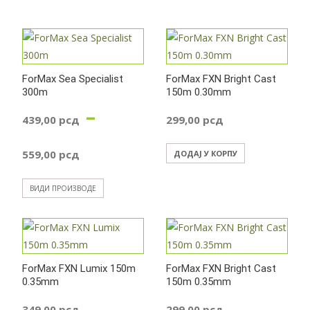
ForMax Sea Specialist
ForMax FXN Bright Cast
300m
150m 0.30mm
–
439,00
рсд
299,00
рсд
Распон
559,00
рсд
ДОДАЈ У КОРПУ
цена:
ВИДИ ПРОИЗВОДЕ
од
439,00 рсд
ForMax FXN Lumix 150m
ForMax FXN Bright Cast
0.35mm
до
150m 0.35mm
349,00
рсд
299,00
рсд