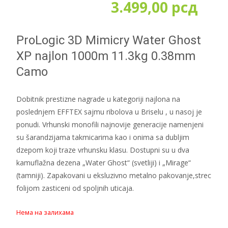
3.499,00
рсд
ProLogic 3D Mimicry Water Ghost
XP najlon 1000m 11.3kg 0.38mm
Camo
Dobitnik prestizne nagrade u kategoriji najlona na
poslednjem EFFTEX sajmu ribolova u Briselu , u nasoj je
ponudi. Vrhunski monofili najnovije generacije namenjeni
su šarandzijama takmicarima kao i onima sa dubljim
dzepom koji traze vrhunsku klasu. Dostupni su u dva
kamuflažna dezena „Water Ghost“ (svetliji) i „Mirage“
(tamniji). Zapakovani u eksluzivno metalno pakovanje,strec
folijom zasticeni od spoljnih uticaja.
Нема на залихама