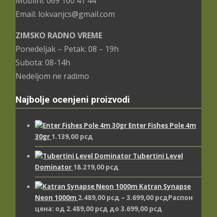
Mobilni: 069 100 41 44
Email: lokvanjcs@gmail.com
ZIMSKO RADNO VREME
Ponedeljak – Petak: 08 – 19h
Subota: 08-14h
Nedeljom ne radimo
Najbolje ocenjeni proizvodi
Enter Fishes Pole 4m
30gr
1.139,00
рсд
Tubertini Level
Dominator
18.219,00
рсд
Katran Synapse
Neon 1000m
2.489,00
рсд
–
3.699,00
рсд
Распон
цена: од 2.489,00 рсд до 3.699,00 рсд