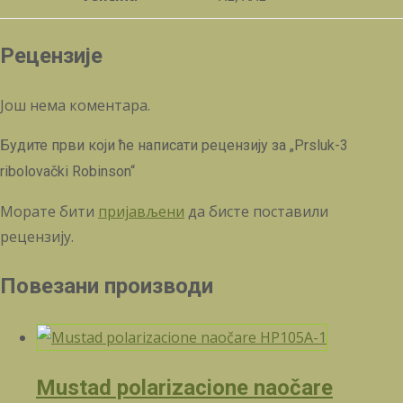
Рецензије
Још нема коментара.
Будите први који ће написати рецензију за „Prsluk-3
ribolovački Robinson“
Морате бити
пријављени
да бисте поставили
рецензију.
Повезани производи
Mustad polarizacione naočare