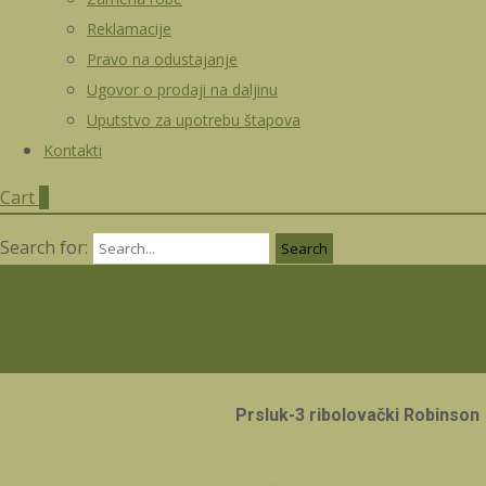
Reklamacije
Pravo na odustajanje
Ugovor o prodaji na daljinu
Uputstvo za upotrebu štapova
Kontakti
Cart
0
Search for:
Prsluk-3 ribolovački Robinson