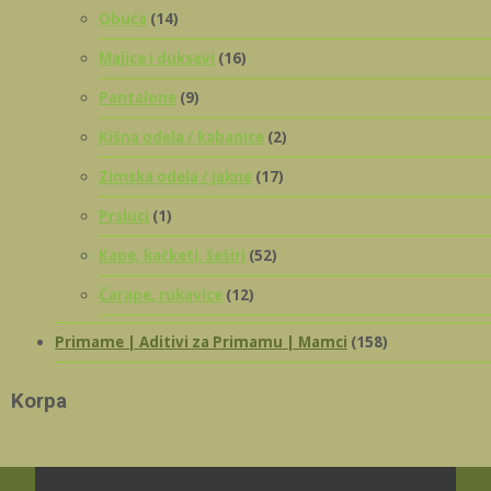
Obuća
(14)
Majice i duksevi
(16)
Pantalone
(9)
Kišna odela / kabanice
(2)
Zimska odela / jakne
(17)
Prsluci
(1)
Kape, kačketi, šeširi
(52)
Čarape, rukavice
(12)
Primame | Aditivi za Primamu | Mamci
(158)
Korpa