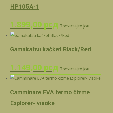
HP105A-1
1.899,00
рсд
Прочитајте још
Gamakatsu kačket Black/Red
1.149,00
рсд
Прочитајте још
Camminare EVA termo čizme
Explorer- visoke