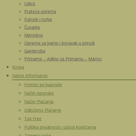
Udice
Prateća oprema
Futrole i torbe
Čuvarke
Meredovi
Oprema za kamp i boravak u prirodi
Garderoba
Primame – Aditivi za Primamu – Mamci
Korpa
Važne Informacije
Pomoć pri kupovini
Način Isporuke
Način Plaćanja
Odloženo Plaćanje
Tax Free
Politika privatnosti i uslovi korišćenja
Zamena robe