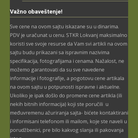
Važno obaveštenje!
Sve cene na ovom sajtu iskazane su u dinarima.
PDV je uračunat u cenu. STKR Lokvanj maksimalno
koristi sve svoje resurse da Vam svi artikli na ovom
sajtu budu prikazani sa ispravnim nazivima
specifikacija, fotografijama i cenama. Nažalost, ne
možemo garantovati da su sve navedene
informacije i fotografije, a pogotovu cene artikala
na ovom sajtu u potpunosti ispravne i aktuelne.
Ukoliko je ipak došlo do promene cene artikla (ili
nekih bitnih informacija) koji ste poručili u
međuvremenu ažuriranja sajta- bićete kontaktirani
i informisani telefonom ili mailom, koje ste naveli u
porudžbenici, pre bilo kakvog slanja ili pakovanja