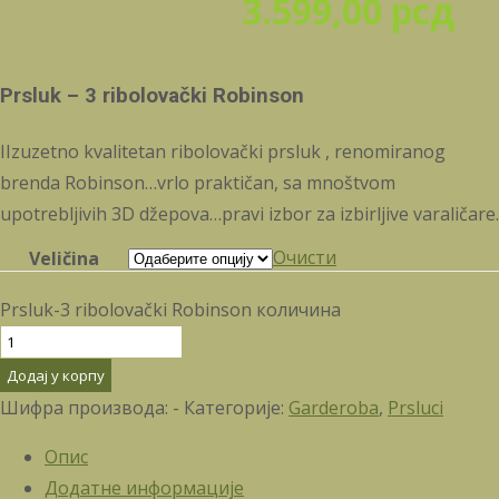
3.599,00
рсд
Prsluk – 3 ribolovački Robinson
IIzuzetno kvalitetan ribolovački prsluk , renomiranog
brenda Robinson…vrlo praktičan, sa mnoštvom
upotrebljivih 3D džepova…pravi izbor za izbirljive varaličare.
Очисти
Veličina
Prsluk-3 ribolovački Robinson количина
Додај у корпу
Шифра производа:
-
Категорије:
Garderoba
,
Prsluci
Опис
Додатне информације