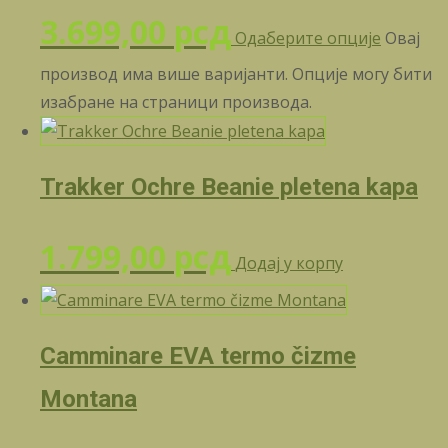
3.699,00
рсд
Одаберите опције
Овај
производ има више варијанти. Опције могу бити
изабране на страници производа.
Trakker Ochre Beanie pletena kapa
1.799,00
рсд
Додај у корпу
Camminare EVA termo čizme
Montana