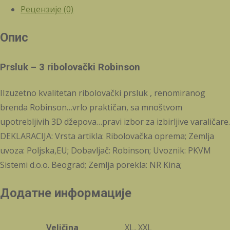
Рецензије (0)
Опис
Prsluk – 3 ribolovački Robinson
IIzuzetno kvalitetan ribolovački prsluk , renomiranog
brenda Robinson…vrlo praktičan, sa mnoštvom
upotrebljivih 3D džepova…pravi izbor za izbirljive varaličare.
DEKLARACIJA: Vrsta artikla: Ribolovačka oprema; Zemlja
uvoza: Poljska,EU; Dobavljač: Robinson; Uvoznik: PKVM
Sistemi d.o.o. Beograd; Zemlja porekla: NR Kina;
Додатне информације
Veličina
XL, XXL