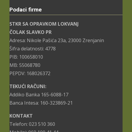
Podaci firme
STKR SA OPRAVKOM LOKVANJ
ČOLAK SLAVKO PR
Adresa: Nikole Pašića 23a, 23000 Zrenjanin
Šifra delatnosti: 4778
PIB: 100658010
MB: 55068780
PEPDV: 168026372
TEKUĆI RAČUNI:
Addiko Banka 165-6088-17
Banca Intesa: 160-323869-21
KONTAKT
Telefon: 023 510 360