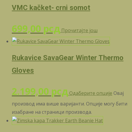
VMC kačket- crni somot
699,00
рсд
Прочитајте још
Rukavice SavaGear Winter Thermo
Gloves
2.199,00
рсд
Одаберите опције
Овај
производ има више варијанти. Опције могу бити
изабране на страници производа.