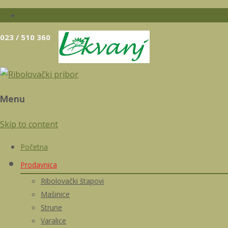
023 / 510 360
Menu
Skip to content
Početna
Prodavnica
Ribolovački štapovi
Mašinice
Strune
Varalice