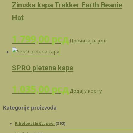
Zimska kapa Trakker Earth Beanie
Hat
1.799,00
рсд
Прочитајте још
SPRO pletena kapa
1.035,00
рсд
Додај у корпу
Kategorije proizvoda
Ribolovački štapovi
(392)