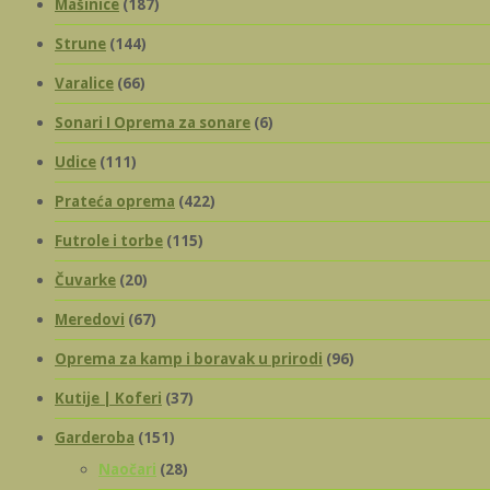
Mašinice
(187)
Strune
(144)
Varalice
(66)
Sonari I Oprema za sonare
(6)
Udice
(111)
Prateća oprema
(422)
Futrole i torbe
(115)
Čuvarke
(20)
Meredovi
(67)
Oprema za kamp i boravak u prirodi
(96)
Kutije | Koferi
(37)
Garderoba
(151)
Naočari
(28)