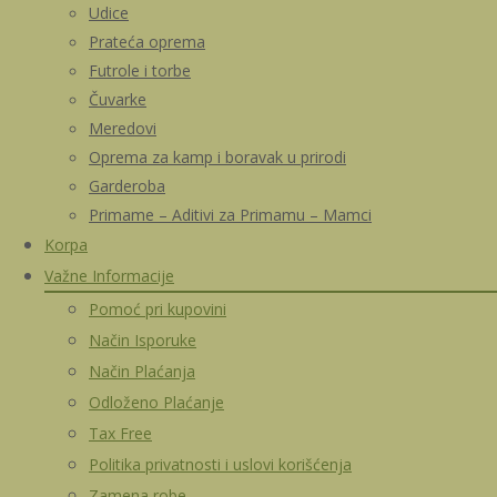
Udice
Prateća oprema
Futrole i torbe
Čuvarke
Meredovi
Oprema za kamp i boravak u prirodi
Garderoba
Primame – Aditivi za Primamu – Mamci
Korpa
Važne Informacije
Pomoć pri kupovini
Način Isporuke
Način Plaćanja
Odloženo Plaćanje
Tax Free
Politika privatnosti i uslovi korišćenja
Zamena robe