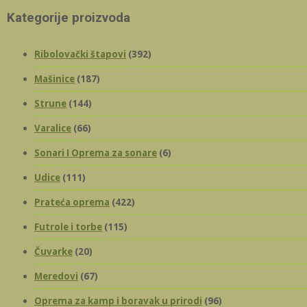
Kategorije proizvoda
Ribolovački štapovi
(392)
Mašinice
(187)
Strune
(144)
Varalice
(66)
Sonari I Oprema za sonare
(6)
Udice
(111)
Prateća oprema
(422)
Futrole i torbe
(115)
Čuvarke
(20)
Meredovi
(67)
Oprema za kamp i boravak u prirodi
(96)