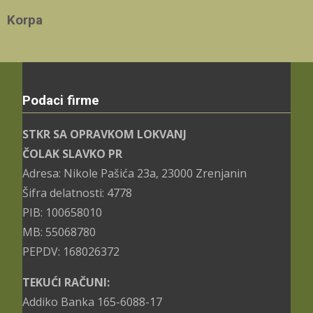
Korpa
Podaci firme
STKR SA OPRAVKOM LOKVANJ
ČOLAK SLAVKO PR
Adresa: Nikole Pašića 23a, 23000 Zrenjanin
Šifra delatnosti: 4778
PIB: 100658010
MB: 55068780
PEPDV: 168026372
TEKUĆI RAČUNI:
Addiko Banka 165-6088-17