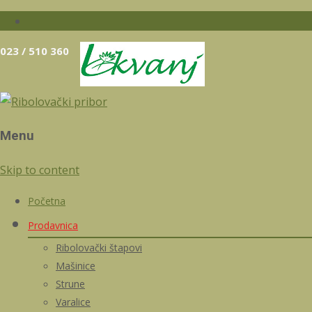
023 / 510 360
Menu
Skip to content
Početna
Prodavnica
Ribolovački štapovi
Mašinice
Strune
Varalice