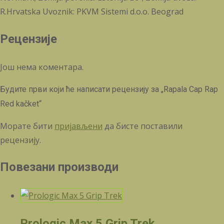
R.Hrvatska Uvoznik: PKVM Sistemi d.o.o. Beograd
Рецензије
Још нема коментара.
Будите први који ће написати рецензију за „Rapala Cap Rap
Red kačket“
Морате бити
пријављени
да бисте поставили
рецензију.
Повезани производи
Prologic Max 5 Grip Trek