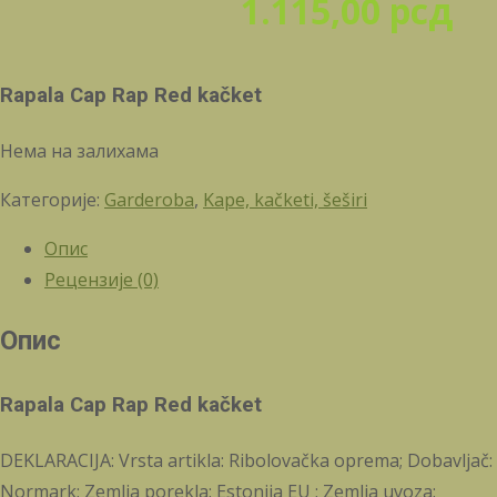
1.115,00
рсд
Rapala Cap Rap Red kačket
Нема на залихама
Категорије:
Garderoba
,
Kape, kačketi, šeširi
Опис
Рецензије (0)
Опис
Rapala Cap Rap Red kačket
DEKLARACIJA: Vrsta artikla: Ribolovačka oprema; Dobavljač:
Normark; Zemlja porekla: Estonija EU ; Zemlja uvoza: