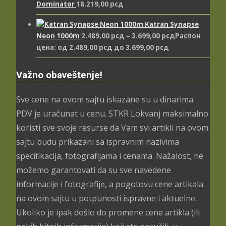
Dominator
18.219,00
рсд
Katran Synapse
Neon 1000m
2.489,00
рсд
–
3.699,00
рсд
Распон
цена: од 2.489,00 рсд до 3.699,00 рсд
Važno obaveštenje!
Sve cene na ovom sajtu iskazane su u dinarima.
PDV je uračunat u cenu. STKR Lokvanj maksimalno
koristi sve svoje resurse da Vam svi artikli na ovom
sajtu budu prikazani sa ispravnim nazivima
specifikacija, fotografijama i cenama. Nažalost, ne
možemo garantovati da su sve navedene
informacije i fotografije, a pogotovu cene artikala
na ovom sajtu u potpunosti ispravne i aktuelne.
Ukoliko je ipak došlo do promene cene artikla (ili