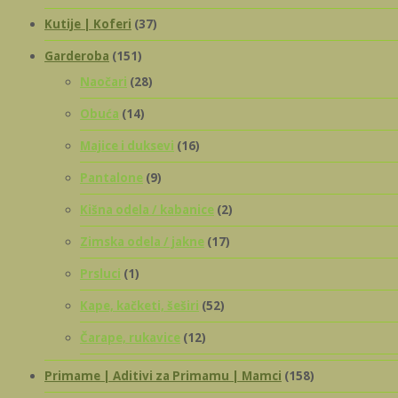
Kutije | Koferi
(37)
Garderoba
(151)
Naočari
(28)
Obuća
(14)
Majice i duksevi
(16)
Pantalone
(9)
Kišna odela / kabanice
(2)
Zimska odela / jakne
(17)
Prsluci
(1)
Kape, kačketi, šeširi
(52)
Čarape, rukavice
(12)
Primame | Aditivi za Primamu | Mamci
(158)