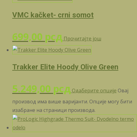
VMC kačket- crni somot
699,00
рсд
Прочитајте још
Trakker Elite Hoody Olive Green
5.249,00
рсд
Одаберите опције
Овај
производ има више варијанти. Опције могу бити
изабране на страници производа.