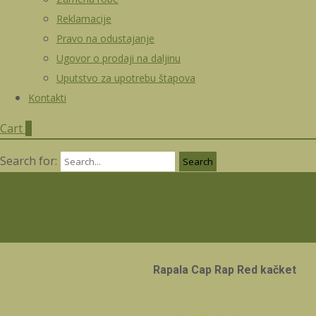
Reklamacije
Pravo na odustajanje
Ugovor o prodaji na daljinu
Uputstvo za upotrebu štapova
Kontakti
Cart
0
Search for:
Rapala Cap Rap Red kačket