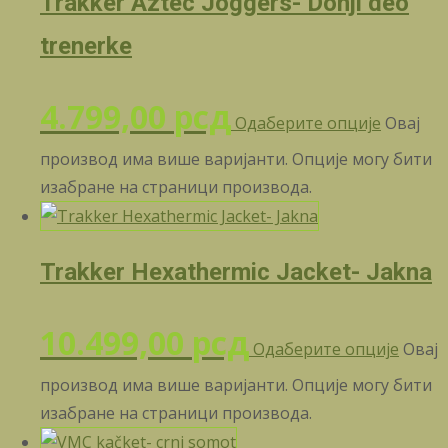
Trakker Aztec Joggers- Donji deo
trenerke
4.799,00
рсд
Одаберите опције
Овај
производ има више варијанти. Опције могу бити
изабране на страници производа.
Trakker Hexathermic Jacket- Jakna
10.499,00
рсд
Одаберите опције
Овај
производ има више варијанти. Опције могу бити
изабране на страници производа.