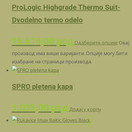
ProLogic Highgrade Thermo Suit-
Dvodelno termo odelo
15.619,00
рсд
Одаберите опције
Овај
производ има више варијанти. Опције могу бити
изабране на страници производа.
SPRO pletena kapa
1.035,00
рсд
Додај у корпу