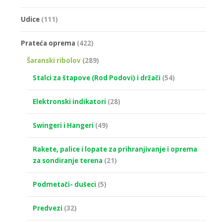
Udice
(111)
Prateća oprema
(422)
Šaranski ribolov
(289)
Stalci za štapove (Rod Podovi) i držači
(54)
Elektronski indikatori
(28)
Swingeri i Hangeri
(49)
Rakete, palice i lopate za prihranjivanje i oprema
za sondiranje terena
(21)
Podmetači- dušeci
(5)
Predvezi
(32)