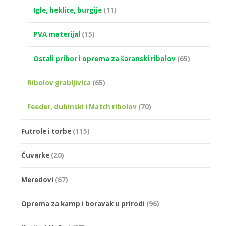
Igle, heklice, burgije
(11)
PVA materijal
(15)
Ostali pribor i oprema za šaranski ribolov
(65)
Ribolov grabljivica
(65)
Feeder, dubinski i Match ribolov
(70)
Futrole i torbe
(115)
Čuvarke
(20)
Meredovi
(67)
Oprema za kamp i boravak u prirodi
(96)