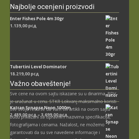
Najbolje ocenjeni proizvodi
Enter Fishes Pole 4m 30gr
1.139,00
рсд
Tubertini Level Dominator
18.219,00
рсд
Važno obaveštenje!
Sve cene na ovom sajtu iskazane su u dinarima. PDV
je uračunat u cenu. STKR Lokvanj maksimalno koristi
Katran Synapse Neon 1000m
sve svoje resurse da Vam svi artikli na ovom sajtu
Распон
2.489,00
рсд
–
3.699,00
рсд
budu prikazani sa ispravnim nazivima specifikacija,
цена:
fotografijama i cenama. Nažalost, ne možemo
од
garantovati da su sve navedene informacije i
2.489,00 рсд