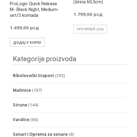
(širina 60,5cm)
ProLogic Quick Release
M- Black Night, Medium-
1.799,00
рсд
set/3 komada
1.499,00
рсд
ПРОЧИТАЈТЕ ЈОШ
ДОДАЈ У КОРПУ
Kategorije proizvoda
Ribolovački štapovi
(392)
Mašinice
(187)
Strune
(144)
Varalice
(66)
Sonari I Oprema za sonare
(6)