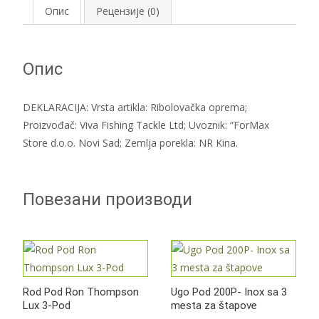
Опис
Рецензије (0)
Опис
DEKLARACIJA: Vrsta artikla: Ribolovačka oprema;
Proizvođač: Viva Fishing Tackle Ltd; Uvoznik: “ForMax
Store d.o.o. Novi Sad; Zemlja porekla: NR Kina.
Повезани производи
Rod Pod Ron Thompson
Ugo Pod 200P- Inox sa 3
Lux 3-Pod
mesta za štapove