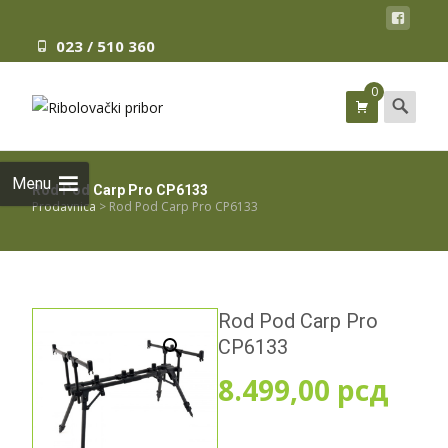
023 / 510 360
0
Search
for:
Menu
Rod Pod Carp Pro CP6133
Prodavnica
>
Rod Pod Carp Pro CP6133
Rod Pod Carp Pro
CP6133
8.499,00
рсд