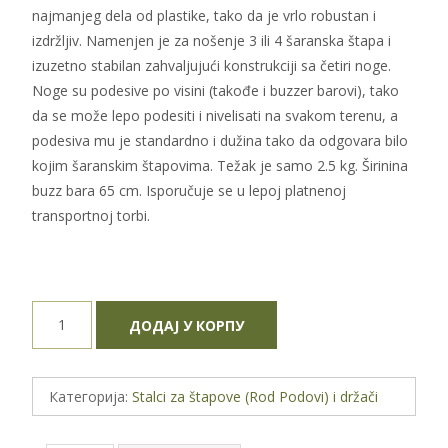
najmanjeg dela od plastike, tako da je vrlo robustan i
izdržljiv. Namenjen je za nošenje 3 ili 4 šaranska štapa i
izuzetno stabilan zahvaljujući konstrukciji sa četiri noge.
Noge su podesive po visini (takođe i buzzer barovi), tako
da se može lepo podesiti i nivelisati na svakom terenu, a
podesiva mu je standardno i dužina tako da odgovara bilo
kojim šaranskim štapovima. Težak je samo 2.5 kg. Širinina
buzz bara 65 cm. Isporučuje se u lepoj platnenoj
transportnoj torbi.
Rod
ДОДАЈ У КОРПУ
Pod
Carp
Pro
Категорија:
Stalci za štapove (Rod Podovi) i držači
CP6133
количина