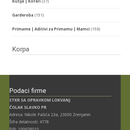
Kutije | Koferi
(37)
Garderoba
(151)
Primame | Aditivi za Primamu | Mamci
(158)
Korpa
Podaci firme
STKR SA OPRAVKOM LOKVANJ
ČOLAK SLAVKO PR
Adresa: Nikole Pašića 23a, 23000 Zrenjanin
Šifra delatnosti: 4778
PIB: 100658010