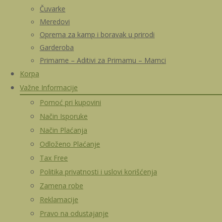
Čuvarke
Meredovi
Oprema za kamp i boravak u prirodi
Garderoba
Primame – Aditivi za Primamu – Mamci
Korpa
Važne Informacije
Pomoć pri kupovini
Način Isporuke
Način Plaćanja
Odloženo Plaćanje
Tax Free
Politika privatnosti i uslovi korišćenja
Zamena robe
Reklamacije
Pravo na odustajanje