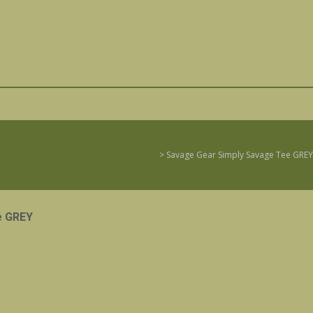
Prodavnica
>
Savage Gear Simply Savage Tee GREY
e GREY