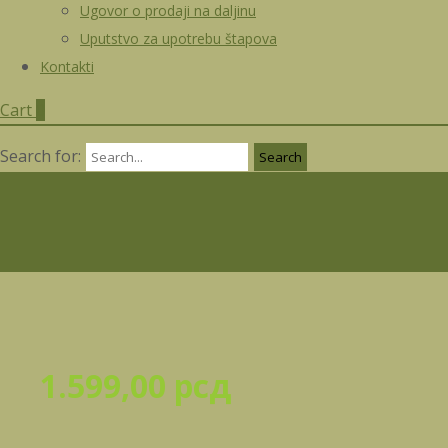
Ugovor o prodaji na daljinu
Uputstvo za upotrebu štapova
Kontakti
Cart
0
Search for:
1.599,00
рсд