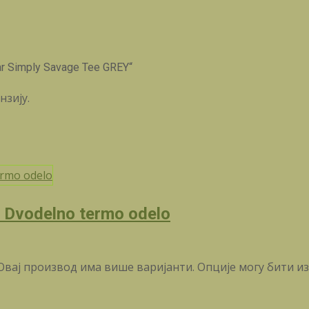
r Simply Savage Tee GREY“
нзију.
 Dvodelno termo odelo
Овај производ има више варијанти. Опције могу бити и