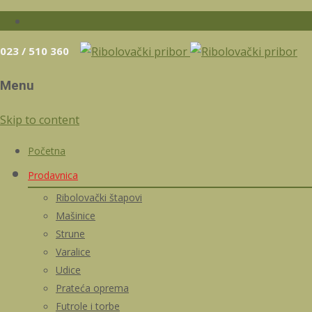
023 / 510 360
Menu
Skip to content
Početna
Prodavnica
Ribolovački štapovi
Mašinice
Strune
Varalice
Udice
Prateća oprema
Futrole i torbe