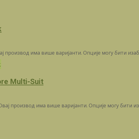
k
ај производ има више варијанти. Опције могу бити иза
re Multi-Suit
Овај производ има више варијанти. Опције могу бити и