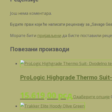
Још нема коментара.
Будите први који ће написати рецензију за „Savage Gea
Морате бити
пријављени
да бисте поставили реце
Повезани производи
ProLogic Highgrade Thermo Suit-
15.619,00
рсд
Одаберите опције