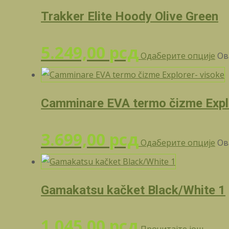
Trakker Elite Hoody Olive Green
5.249,00
рсд
Одаберите опције
Ов
Camminare EVA termo čizme Expl
3.699,00
рсд
Одаберите опције
Ов
Gamakatsu kačket Black/White 1
1.045,00
рсд