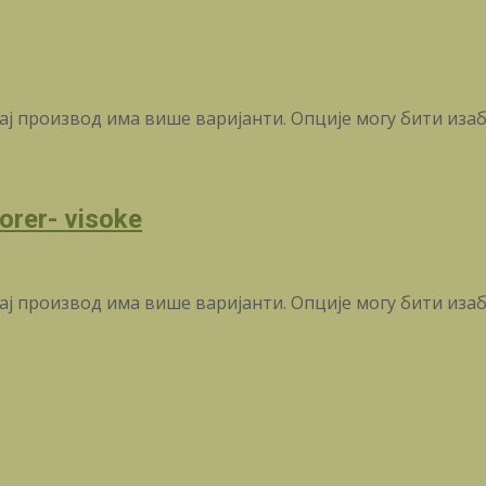
ај производ има више варијанти. Опције могу бити иза
orer- visoke
ај производ има више варијанти. Опције могу бити иза