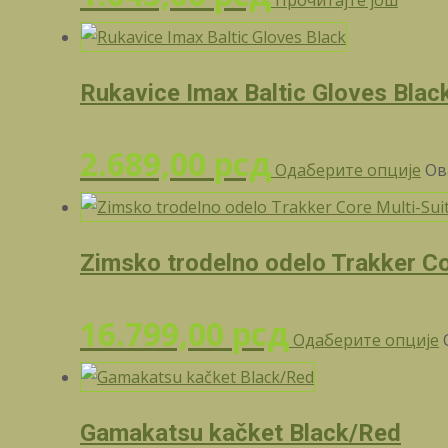
Прочитајте још
Rukavice Imax Baltic Gloves Blac
2.689,00
рсд
Одаберите опције
Ов
Zimsko trodelno odelo Trakker Co
16.799,00
рсд
Одаберите опције
Gamakatsu kačket Black/Red