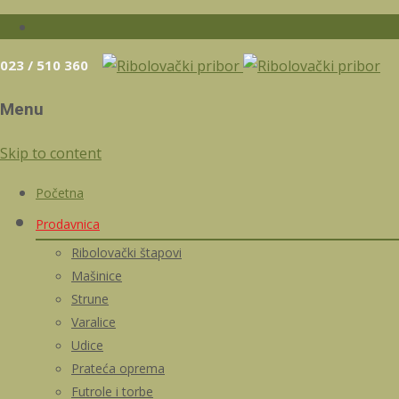
023 / 510 360
Menu
Skip to content
Početna
Prodavnica
Ribolovački štapovi
Mašinice
Strune
Varalice
Udice
Prateća oprema
Futrole i torbe