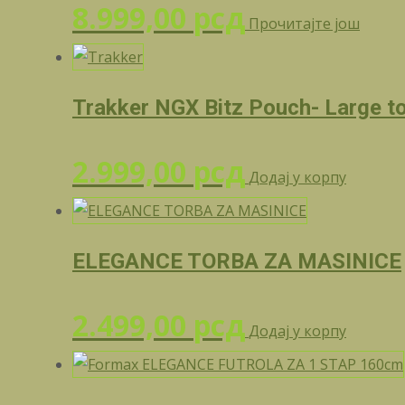
8.999,00
рсд
Прочитајте још
Trakker NGX Bitz Pouch- Large to
2.999,00
рсд
Додај у корпу
ELEGANCE TORBA ZA MASINICE
2.499,00
рсд
Додај у корпу