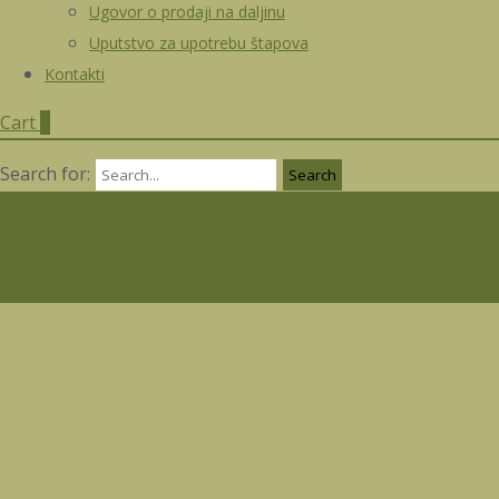
Ugovor o prodaji na daljinu
Uputstvo za upotrebu štapova
Kontakti
Cart
0
Search for: