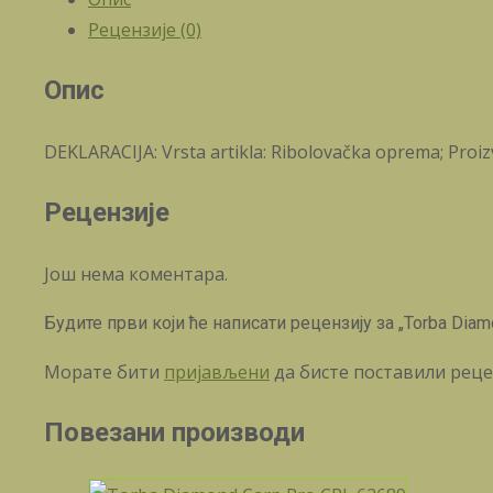
Рецензије (0)
Опис
DEKLARACIJA: Vrsta artikla: Ribolovačka oprema; Proizv
Рецензије
Још нема коментара.
Будите први који ће написати рецензију за „Torba Dia
Морате бити
пријављени
да бисте поставили реце
Повезани производи