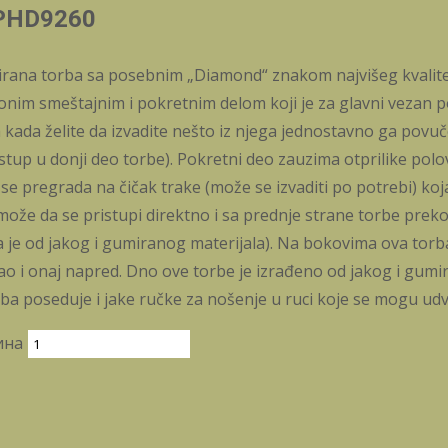
CPHD9260
jnirana torba sa posebnim „Diamond“ znakom najvišeg kvalite
nim smeštajnim i pokretnim delom koji je za glavni vezan 
kada želite da izvadite nešto iz njega jednostavno ga povuče
tup u donji deo torbe). Pokretni deo zauzima otprilike pol
se pregrada na čičak trake (može se izvaditi po potrebi) koj
može da se pristupi direktno i sa prednje strane torbe prek
a je od jakog i gumiranog materijala). Na bokovima ova torb
 kao i onaj napred. Dno ove torbe je izrađeno od jakog i gum
orba poseduje i jake ručke za nošenje u ruci koje se mogu udv
ина