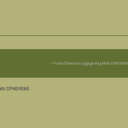
Prodavnica
>
Torba Diamond Luggage Bag Multi CPHD9260
lti CPHD9260