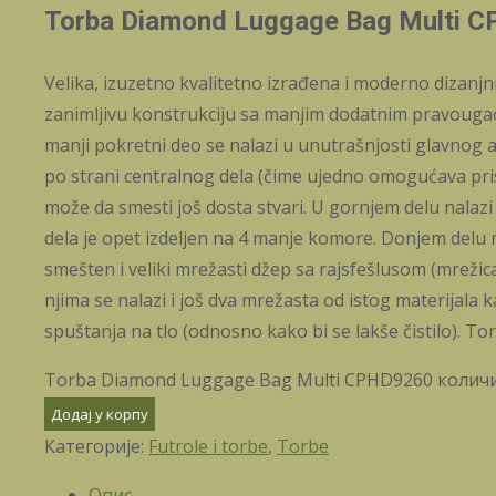
Torba Diamond Luggage Bag Multi 
Velika, izuzetno kvalitetno izrađena i moderno dizan
zanimljivu konstrukciju sa manjim dodatnim pravougao
manji pokretni deo se nalazi u unutrašnjosti glavnog a 
po strani centralnog dela (čime ujedno omogućava pris
može da smesti još dosta stvari. U gornjem delu nalazi 
dela je opet izdeljen na 4 manje komore. Donjem delu 
smešten i veliki mrežasti džep sa rajsfešlusom (mrežic
njima se nalazi i još dva mrežasta od istog materijala
spuštanja na tlo (odnosno kako bi se lakše čistilo). T
Torba Diamond Luggage Bag Multi CPHD9260 колич
Додај у корпу
Категорије:
Futrole i torbe
,
Torbe
Опис