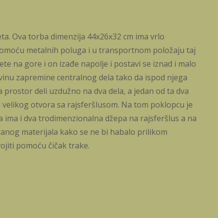
ta. Ova torba dimenzija 44x26x32 cm ima vrlo
pomoću metalnih poluga i u transportnom položaju taj
te na gore i on izađe napolje i postavi se iznad i malo
ovinu zapremine centralnog dela tako da ispod njega
a prostor deli uzdužno na dva dela, a jedan od ta dva
o velikog otvora sa rajsferšlusom. Na tom poklopcu je
a ima i dva trodimenzionalna džepa na rajsferšlus a na
iranog materijala kako se ne bi habalo prilikom
ojiti pomoću čičak trake.