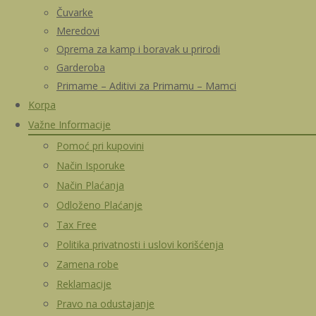
Čuvarke
Meredovi
Oprema za kamp i boravak u prirodi
Garderoba
Primame – Aditivi za Primamu – Mamci
Korpa
Važne Informacije
Pomoć pri kupovini
Način Isporuke
Način Plaćanja
Odloženo Plaćanje
Tax Free
Politika privatnosti i uslovi korišćenja
Zamena robe
Reklamacije
Pravo na odustajanje