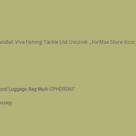
ođač: Viva Fishing Tackle Ltd; Uvoznik: „ForMax Store d.o.o.
mond Luggage Bag Multi CPHD9260“
нзију.