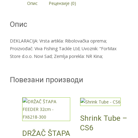
Опис
Рецензије (0)
Опис
DEKLARACIJA: Vrsta artikla: Ribolovačka oprema;
Proizvođač: Viva Fishing Tackle Ltd; Uvoznik: “ForMax
Store d.o.o. Novi Sad; Zemlja porekla: NR Kina;
Повезани производи
Shrink Tube –
CS6
DRŽAČ ŠTAPA