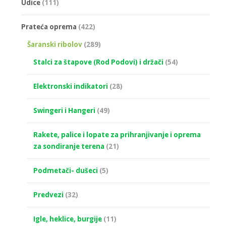
Udice
(111)
Prateća oprema
(422)
Šaranski ribolov
(289)
Stalci za štapove (Rod Podovi) i držači
(54)
Elektronski indikatori
(28)
Swingeri i Hangeri
(49)
Rakete, palice i lopate za prihranjivanje i oprema
za sondiranje terena
(21)
Podmetači- dušeci
(5)
Predvezi
(32)
Igle, heklice, burgije
(11)