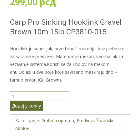
299,00
рсд
Carp Pro Sinking Hooklink Gravel
Brown 10m 15lb CP3810-015
Hooklink je super jak, brzo tonući materijal bez pletenice
za šaranske predveze. Materijal je mekan, veoma lak za
vezivanje sistema.Koristi se za ribolov na mekom
dnu.Dolazi u dve boje koje savršeno maskiraju dno –
tamno braon (Gr. Brown).
Carp Pro Sinking Hooklink Gravel Brown 10m 15lb CP3810-015
количина
Додај у корпу
Категорије:
Prateća oprema
,
Predvezi
,
Šaranski
ribolov