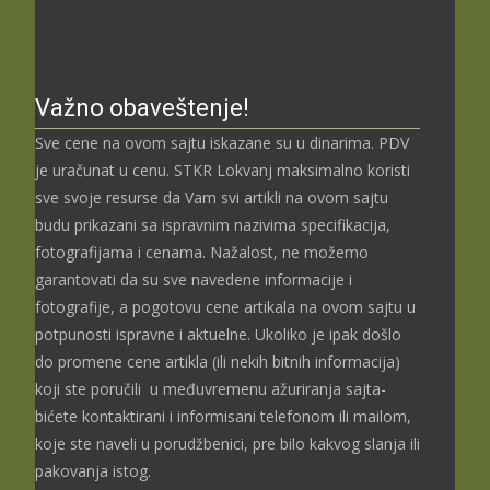
Važno obaveštenje!
Sve cene na ovom sajtu iskazane su u dinarima. PDV
je uračunat u cenu. STKR Lokvanj maksimalno koristi
sve svoje resurse da Vam svi artikli na ovom sajtu
budu prikazani sa ispravnim nazivima specifikacija,
fotografijama i cenama. Nažalost, ne možemo
garantovati da su sve navedene informacije i
fotografije, a pogotovu cene artikala na ovom sajtu u
potpunosti ispravne i aktuelne. Ukoliko je ipak došlo
do promene cene artikla (ili nekih bitnih informacija)
koji ste poručili u međuvremenu ažuriranja sajta-
bićete kontaktirani i informisani telefonom ili mailom,
koje ste naveli u porudžbenici, pre bilo kakvog slanja ili
pakovanja istog.