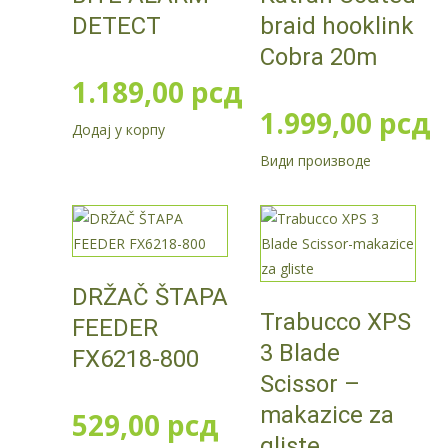
DETECT
braid hooklink
Cobra 20m
1.189,00
рсд
1.999,00
рсд
Додај у корпу
Види производе
DRŽAČ ŠTAPA
Trabucco XPS
FEEDER
3 Blade
FX6218-800
Scissor –
makazice za
529,00
рсд
gliste