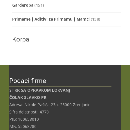
Garderoba
(151)
Primame | Aditivi za Primamu | Mamci
(158)
Korpa
Podaci firme
STKR SA OPRAVKOM LOKVANJ
ČOLAK SLAVKO PR
Adresa: Nikole Pašića 23a, 23000 Zrenjanin
Šifra delatnosti: 4778
PIB: 100658010
MB: 55068780