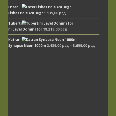
Enter
Fishes Pole 4m 30gr
1.139,00
рсд
Tuberti
ni Level Dominator
18.219,00
рсд
Katran
Synapse Neon 1000m
2.489,00
рсд
–
3.699,00
рсд
Распон
цена: од
2.489,00 рс
до
3.699,00 рс