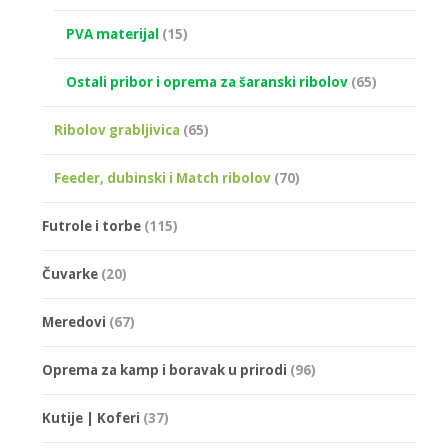
PVA materijal
(15)
Ostali pribor i oprema za šaranski ribolov
(65)
Ribolov grabljivica
(65)
Feeder, dubinski i Match ribolov
(70)
Futrole i torbe
(115)
Čuvarke
(20)
Meredovi
(67)
Oprema za kamp i boravak u prirodi
(96)
Kutije | Koferi
(37)