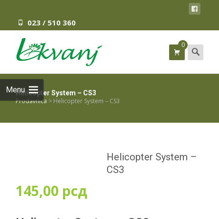
023 / 510 360
0
Search
for:
Menu
Helicopter System – CS3
Prodavnica
>
Helicopter System – CS3
Helicopter System –
CS3
145,00
рсд