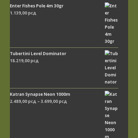
Enter Fishes Pole 4m 30gr
1.139,00
рсд
Tubertini Level Dominator
18.219,00
рсд
Katran Synapse Neon 1000m
Распон
2.489,00
рсд
–
3.699,00
рсд
цена:
од
2.489,00 рсд
до
3.699,00 рсд