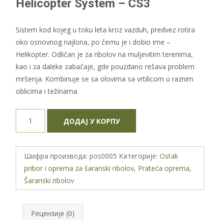
Helicopter System – CS3
Sistem kod kojeg u toku leta kroz vazduh, predvez rotira
oko osnovnog najlona, po čemu je i dobio ime –
Helikopter. Odličan je za ribolov na muljevitim terenima,
kao i za daleke zabačaje, gde pouzdano rešava problem
mršenja. Kombinuje se sa olovima sa vrtilicom u raznim
oblicima i težinama.
Helicopter
ДОДАЈ У КОРПУ
System
-
CS3
Шифра производа:
pos0005
Категорије:
Ostali
количина
pribor i oprema za šaranski ribolov
,
Prateća oprema
,
Šaranski ribolov
Рецензије (0)