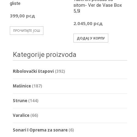
gliste
sitom- Ver de Vase Box
5,5l
399,00
рсд
2.045,00
рсд
ПРОЧИТАЈТЕ ЈОШ
ДОДАЈ У КОРПУ
Kategorije proizvoda
Ribolovački štapovi
(392)
Mašinice
(187)
Strune
(144)
Varalice
(66)
Sonari I Oprema za sonare
(6)