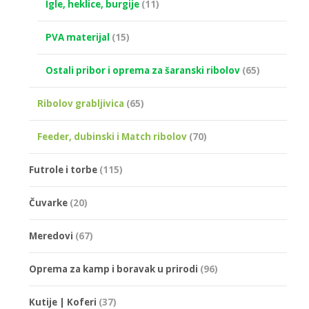
Igle, heklice, burgije
(11)
PVA materijal
(15)
Ostali pribor i oprema za šaranski ribolov
(65)
Ribolov grabljivica
(65)
Feeder, dubinski i Match ribolov
(70)
Futrole i torbe
(115)
Čuvarke
(20)
Meredovi
(67)
Oprema za kamp i boravak u prirodi
(96)
Kutije | Koferi
(37)