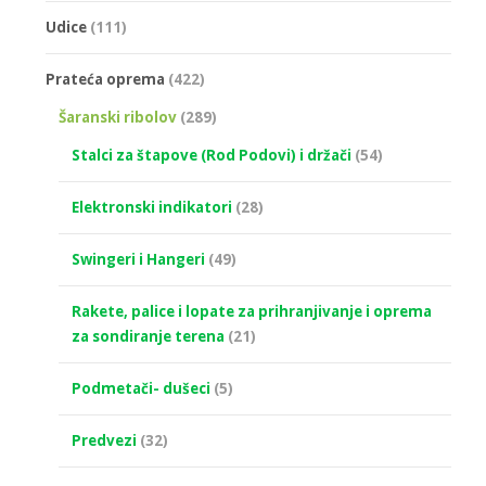
Udice
(111)
Prateća oprema
(422)
Šaranski ribolov
(289)
Stalci za štapove (Rod Podovi) i držači
(54)
Elektronski indikatori
(28)
Swingeri i Hangeri
(49)
Rakete, palice i lopate za prihranjivanje i oprema
za sondiranje terena
(21)
Podmetači- dušeci
(5)
Predvezi
(32)