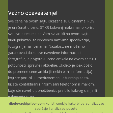
Važno obaveštenje!
Sve cene na ovom sajtu iskazane su u dinarima. PDV
je uračunat u cenu. STKR Lokvanj maksimalno koristi
sve svoje resurse da Vam svi artikli na ovom sajtu
budu prikazani sa ispravnim nazivima specifikacija,
fotografijama i cenama. Nažalost, ne možemo
garantovati da su sve navedene informacije i
fotografije, a pogotovu cene artikala na ovom sajtu u
potpunosti ispravne i aktuelne. Ukoliko je ipak došlo
do promene cene artikla (ili nekih bitnih informacija)
koji ste poručili u međuvremenu ažuriranja sajta-
bićete kontaktirani i informisani telefonom ili mailom,
koje ste naveli u porudžbenici, pre bilo kakvog slanja ili
pakovanja istog.
ribolovackipribor.com
koristi cookije kako bi personalizovao
sadržaje i analizirao posete.