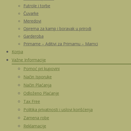
Futrole i torbe
Čuvarke
Meredovi
Oprema za kamp i boravak u prirodi
Garderoba
Primame – Aditivi za Primamu – Mamci
Korpa
Važne Informacije
Pomoć pri kupovini
Način Isporuke
Način Plaćanja
Odloženo Plaćanje
Tax Free
Politika privatnosti i uslovi korišćenja
Zamena robe
Reklamacije