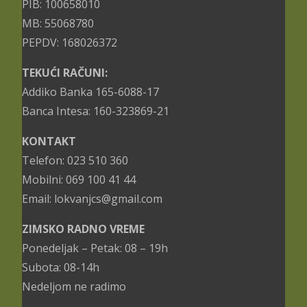
PIB: 100658010
MB: 55068780
PEPDV: 168026372
TEKUĆI RAČUNI:
Addiko Banka 165-6088-17
Banca Intesa: 160-323869-21
KONTAKT
Telefon: 023 510 360
Mobilni: 069 100 41 44
Email: lokvanjcs@gmail.com
ZIMSKO RADNO VREME
Ponedeljak – Petak: 08 – 19h
Subota: 08-14h
Nedeljom ne radimo