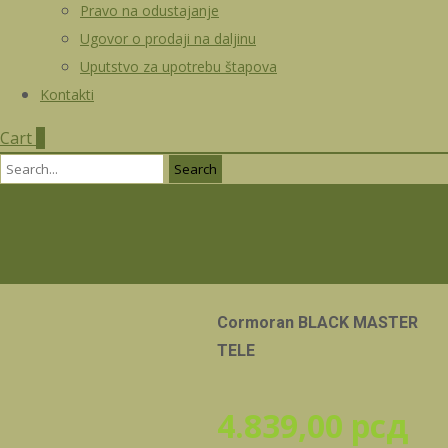
Pravo na odustajanje
Ugovor o prodaji na daljinu
Uputstvo za upotrebu štapova
Kontakti
Cart
0
Search
for:
Cormoran BLACK MASTER
TELE
4.839,00
рсд