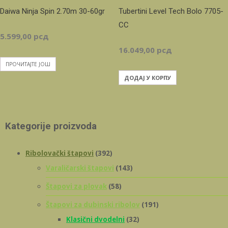
Daiwa Ninja Spin 2.70m 30-60gr
Tubertini Level Tech Bolo 7705-
CC
5.599,00
рсд
16.049,00
рсд
ПРОЧИТАЈТЕ ЈОШ
ДОДАЈ У КОРПУ
Kategorije proizvoda
Ribolovački štapovi
(392)
Varaličarski štapovi
(143)
Štapovi za plovak
(58)
Štapovi za dubinski ribolov
(191)
Klasični dvodelni
(32)