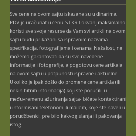
Sve cene na ovom sajtu iskazane su u dinarima.
PDV je uračunat u cenu. STKR Lokvanj maksimalno
koristi sve svoje resurse da Vam svi artikli na ovom
sajtu budu prikazani sa ispravnim nazivima
specifikacija, fotografijama i cenama. Nažalost, ne
možemo garantovati da su sve navedene
informacije i fotografije, a pogotovu cene artikala
na ovom sajtu u potpunosti ispravne i aktuelne.
Ukoliko je ipak došlo do promene cene artikla (ili
nekih bitnih informacija) koji ste poručili u
međuvremenu ažuriranja sajta- bićete kontaktirani
i informisani telefonom ili mailom, koje ste naveli u
porudžbenici, pre bilo kakvog slanja ili pakovanja
istog.