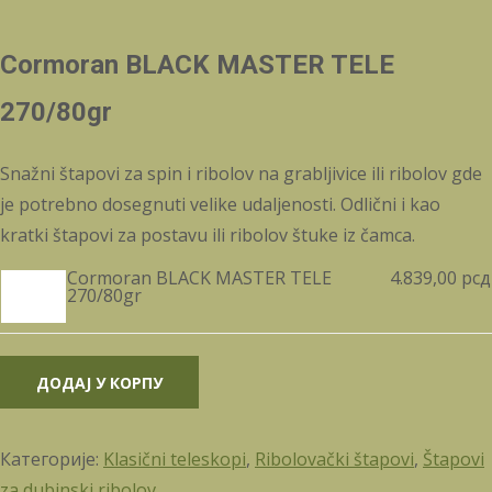
Cormoran BLACK MASTER TELE
270/80gr
Snažni štapovi za spin i ribolov na grabljivice ili ribolov gde
je potrebno dosegnuti velike udaljenosti. Odlični i kao
kratki štapovi za postavu ili ribolov štuke iz čamca.
Cormoran
Cormoran BLACK MASTER TELE
4.839,00
рсд
BLACK
270/80gr
MASTER
TELE
270/80gr
количина
ДОДАЈ У КОРПУ
Категорије:
Klasični teleskopi
,
Ribolovački štapovi
,
Štapovi
za dubinski ribolov