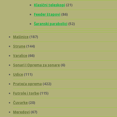
Klasični teleskopi
(21)
Feeder štapovi
(86)
Šaranski parabolici
(52)
Mašinice
(187)
Strune
(144)
Varalice
(66)
Sonari I Oprema za sonare
(6)
Udice
(111)
Prateća oprema
(422)
Futrole i torbe
(115)
Čuvarke
(20)
Meredovi
(67)