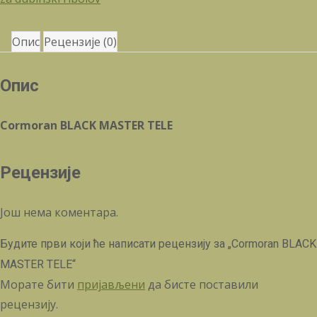
Опис
Рецензије (0)
Опис
Cormoran BLACK MASTER TELE
Рецензије
Још нема коментара.
Будите први који ће написати рецензију за „Cormoran BLACK
MASTER TELE“
Морате бити
пријављени
да бисте поставили
рецензију.