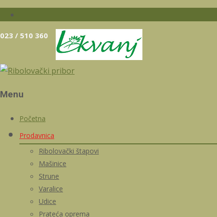
023 / 510 360
Menu
Skip
Početna
to
Prodavnica
content
Ribolovački štapovi
Mašinice
Strune
Varalice
Udice
Prateća oprema