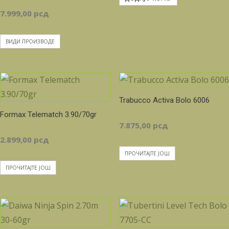
Распон
7.999,00
рсд
цена:
ВИДИ ПРОИЗВОДЕ
од
5.225,00 рсд
Trabucco Activa Bolo 6006
Formax Telematch 3.90/70gr
до
7.875,00
рсд
2.899,00
рсд
7.999,00 рсд
ПРОЧИТАЈТЕ ЈОШ
ПРОЧИТАЈТЕ ЈОШ