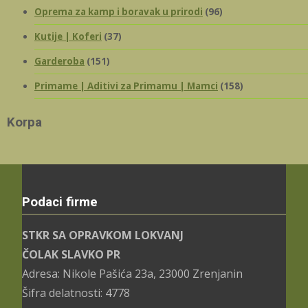
Oprema za kamp i boravak u prirodi
(96)
Kutije | Koferi
(37)
Garderoba
(151)
Primame | Aditivi za Primamu | Mamci
(158)
Korpa
Podaci firme
STKR SA OPRAVKOM LOKVANJ
ČOLAK SLAVKO PR
Adresa: Nikole Pašića 23a, 23000 Zrenjanin
Šifra delatnosti: 4778