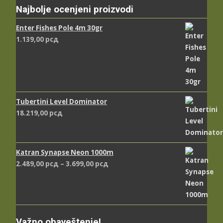
Najbolje ocenjeni proizvodi
Enter Fishes Pole 4m 30gr
1.139,00
рсд
Tubertini Level Dominator
18.219,00
рсд
Katran Synapse Neon 1000m
Распон
2.489,00
рсд
–
3.699,00
рсд
цена:
од
2.489,00 рсд
до
3.699,00 рсд
Važno obaveštenje!