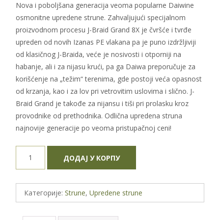
Nova i poboljšana generacija veoma popularne Daiwine
osmonitne upredene strune. Zahvaljujući specijalnom
proizvodnom procesu J-Braid Grand 8X je čvršće i tvrđe
upreden od novih Izanas PE vlakana pa je puno izdržljiviji
od klasičnog J-Braida, veće je nosivosti i otporniji na
habanje, ali i za nijasu krući, pa ga Daiwa preporučuje za
korišćenje na „težim“ terenima, gde postoji veća opasnost
od krzanja, kao i za lov pri vetrovitim uslovima i slično. J-
Braid Grand je takođe za nijansu i tiši pri prolasku kroz
provodnike od prethodnika. Odlična upredena struna
najnovije generacije po veoma pristupačnoj ceni!
Daiwa
ДОДАЈ У КОРПУ
J-
Braid
Grand
Категорије:
Strune
,
Upredene strune
X8
0.13mm