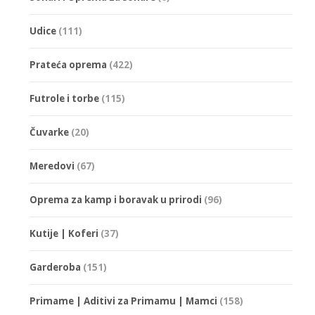
Udice
(111)
Prateća oprema
(422)
Futrole i torbe
(115)
Čuvarke
(20)
Meredovi
(67)
Oprema za kamp i boravak u prirodi
(96)
Kutije | Koferi
(37)
Garderoba
(151)
Primame | Aditivi za Primamu | Mamci
(158)