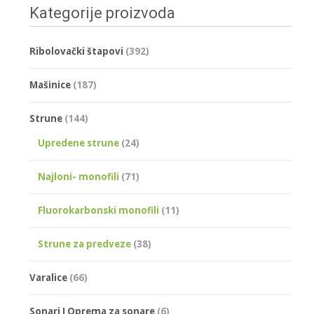
Kategorije proizvoda
Ribolovački štapovi
(392)
Mašinice
(187)
Strune
(144)
Upredene strune
(24)
Najloni- monofili
(71)
Fluorokarbonski monofili
(11)
Strune za predveze
(38)
Varalice
(66)
Sonari I Oprema za sonare
(6)