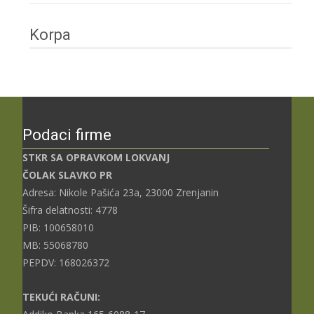
Korpa
Podaci firme
STKR SA OPRAVKOM LOKVANJ
ČOLAK SLAVKO PR
Adresa: Nikole Pašića 23a, 23000 Zrenjanin
Šifra delatnosti: 4778
PIB: 100658010
MB: 55068780
PEPDV: 168026372
TEKUĆI RAČUNI: