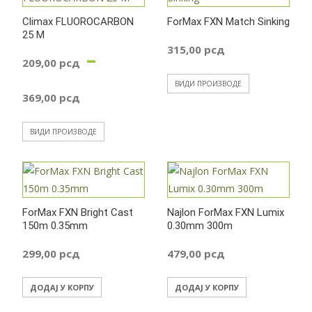
Climax FLUOROCARBON
ForMax FXN Match Sinking
25 M
315,00
рсд
–
209,00
рсд
ВИДИ ПРОИЗВОДЕ
Распон
369,00
рсд
цена:
ВИДИ ПРОИЗВОДЕ
од
209,00 рсд
ForMax FXN Bright Cast
Najlon ForMax FXN Lumix
150m 0.35mm
до
0.30mm 300m
299,00
рсд
479,00
рсд
369,00 рсд
ДОДАЈ У КОРПУ
ДОДАЈ У КОРПУ