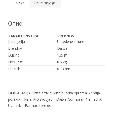
135m
Опис
Рецензије (0)
Grey
Light
(12793-
Опис
013)
количина
KARAKTERISTIKA
VREDNOST
Kategorija
Upredene strune
Brendovi
Daiwa
Dužina
135 m
Nosivost
8.5 kg
Prečnik
0.13 mm
DEKLARACIJA: Vrsta artikla: Ribolovačka oprema; Zemlja
porekla – Kina; Proizvodjac – Daiwa-Cormoran Nemacka;
Uvoznik – Formaxstore doo