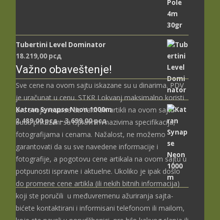
Tubertini Level Dominator
18.219,00
рсд
Važno obaveštenje!
Sve cene na ovom sajtu iskazane su u dinarima. PDV
je uračunat u cenu. STKR Lokvanj maksimalno koristi
Katran Synapse Neon 1000m
sve svoje resurse da Vam svi artikli na ovom sajtu
Распон
2.489,00
рсд
–
3.699,00
рсд
budu prikazani sa ispravnim nazivima specifikacija,
цена:
fotografijama i cenama. Nažalost, ne možemo
од
garantovati da su sve navedene informacije i
2.489,00 рсд
fotografije, a pogotovu cene artikala na ovom sajtu u
до
potpunosti ispravne i aktuelne. Ukoliko je ipak došlo
3.699,00 рсд
do promene cene artikla (ili nekih bitnih informacija)
koji ste poručili u međuvremenu ažuriranja sajta-
bićete kontaktirani i informisani telefonom ili mailom,