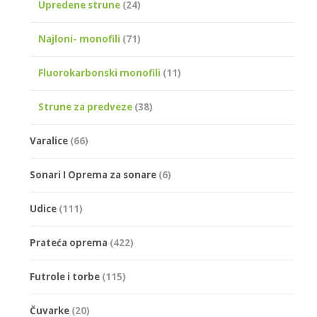
Upredene strune
(24)
Najloni- monofili
(71)
Fluorokarbonski monofili
(11)
Strune za predveze
(38)
Varalice
(66)
Sonari I Oprema za sonare
(6)
Udice
(111)
Prateća oprema
(422)
Futrole i torbe
(115)
Čuvarke
(20)