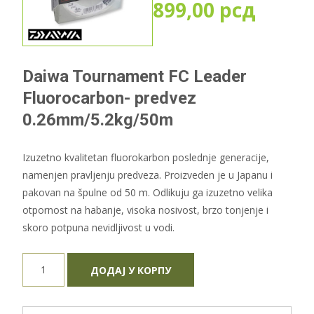
899,00
рсд
Daiwa Tournament FC Leader
Fluorocarbon- predvez
0.26mm/5.2kg/50m
Izuzetno kvalitetan fluorokarbon poslednje generacije,
namenjen pravljenju predveza. Proizveden je u Japanu i
pakovan na špulne od 50 m. Odlikuju ga izuzetno velika
otpornost na habanje, visoka nosivost, brzo tonjenje i
skoro potpuna nevidljivost u vodi.
Daiwa
ДОДАЈ У КОРПУ
Tournament
FC
Leader