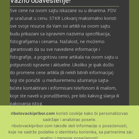
Važno obaveštenje!
2.489,00 рсд
до
Sve cene na ovom sajtu iskazane su u dinarima. PDV
3.699,00 рсд
je uračunat u cenu. STKR Lokvanj maksimalno koristi
sve svoje resurse da Vam svi artikli na ovom sajtu
budu prikazani sa ispravnim nazivima specifikacija,
fotografijama i cenama. Nažalost, ne možemo
garantovati da su sve navedene informacije i
fotografije, a pogotovu cene artikala na ovom sajtu u
potpunosti ispravne i aktuelne. Ukoliko je ipak došlo
do promene cene artikla (ili nekih bitnih informacija)
koji ste poručili u međuvremenu ažuriranja sajta-
bićete kontaktirani i informisani telefonom ili mailom,
koje ste naveli u porudžbenici, pre bilo kakvog slanja ili
pakovanja istog.
ribolovackipribor.com
koristi cookije kako bi personalizovao
sadržaje i analizirao posete.
ribolovackipribor.com takođe deli informacije o posećenosti,
koje ne sadrže podatke o identitetu korisnika, sa partnerima za
Copyright © Ribolovački
analizu i merenje posećenosti.