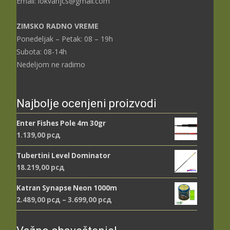
Email: lokvanjcs@gmail.com
ZIMSKO RADNO VREME
Ponedeljak – Petak: 08 – 19h
Subota: 08-14h
Nedeljom ne radimo
Najbolje ocenjeni proizvodi
Enter Fishes Pole 4m 30gr
1.139,00
рсд
Tubertini Level Dominator
18.219,00
рсд
Katran Synapse Neon 1000m
Распон
2.489,00
рсд
–
3.699,00
рсд
цена:
од