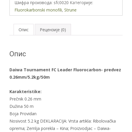
Шифра производа:
sfc0020
Категорије:
Fluorocarbon-
Fluorokarbonski monofili
,
Strune
predvez
0.26mm/5.2kg/50m
количина
Опис
Рецензије (0)
Опис
Daiwa Tournament FC Leader Fluorocarbon- predvez
0.26mm/5.2kg/50m
Karakteristike:
Prečnik 0.26 mm
Dužina 50 m
Boja Providan
Nosivost 5.2 kg DEKLARACIJA: Vrsta artikla: Ribolovačka
oprema; Zemlja porekla – Kina; Proizvodjac – Daiwa-