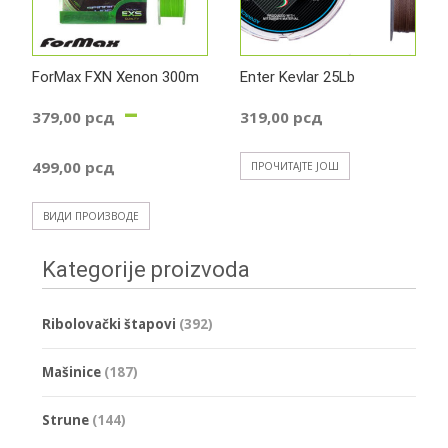
369,00 р
ForMax FXN Xenon 300m
Enter Kevlar 25Lb
–
379,00
рсд
319,00
рсд
Распон
499,00
рсд
ПРОЧИТАЈТЕ ЈОШ
цена:
ВИДИ ПРОИЗВОДЕ
од
Kategorije proizvoda
379,00 рсд
Ribolovački štapovi
(392)
до
Mašinice
(187)
499,00 рсд
Strune
(144)