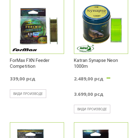
од
439,00 р
до
559,00 р
ForMax FXN Feeder
Katran Synapse Neon
Competition
1000m
–
339,00
рсд
2.489,00
рсд
Распон
3.699,00
рсд
ВИДИ ПРОИЗВОДЕ
цена:
ВИДИ ПРОИЗВОДЕ
од