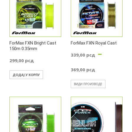
2.489,0
до
3.699,0
ForMax FXN Bright Cast
ForMax FXN Royal Cast
150m 0.35mm
–
339,00
рсд
299,00
рсд
Распон
369,00
рсд
ДОДАЈ У КОРПУ
цена:
ВИДИ ПРОИЗВОДЕ
од
339,00 р
до