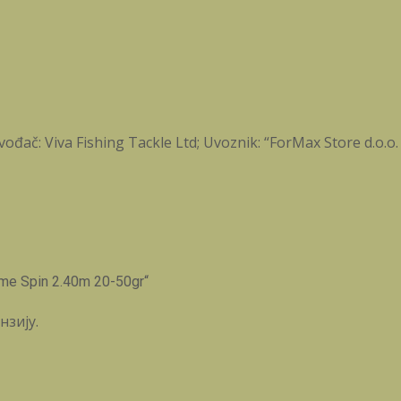
ođač: Viva Fishing Tackle Ltd; Uvoznik: “ForMax Store d.o.o.
me Spin 2.40m 20-50gr“
нзију.