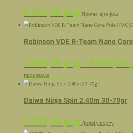
6.225,00
рсд
Прочитајте још
Robinson VDE R-Team Nano Core
3.849,00
рсд
–
6.099,00
производе
Daiwa Ninja Spin 2.40m 30-70gr
5.799,00
рсд
Додај у корпу