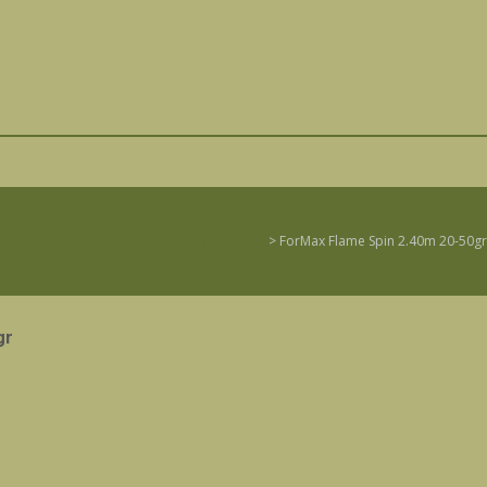
Prodavnica
>
ForMax Flame Spin 2.40m 20-50gr
gr