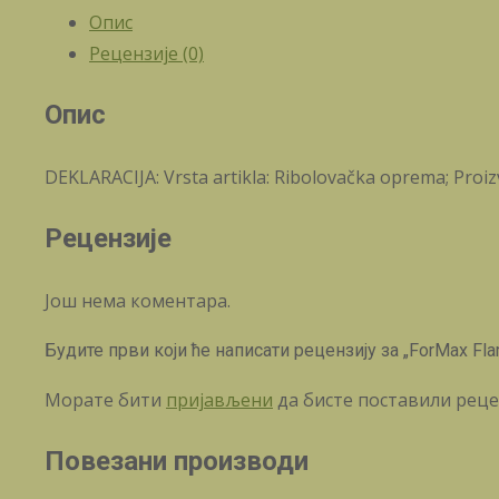
Опис
Рецензије (0)
Опис
DEKLARACIJA: Vrsta artikla: Ribolovačka oprema; Proizv
Рецензије
Још нема коментара.
Будите први који ће написати рецензију за „ForMax Fla
Морате бити
пријављени
да бисте поставили реце
Повезани производи