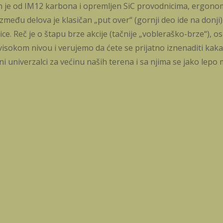
đen je od IM12 karbona i opremljen SiC provodnicima, ergon
zmeđu delova je klasičan „put over“ (gornji deo ide na donji)
e. Reč je o štapu brze akcije (tačnije „vobleraško-brze“), o
visokom nivou i verujemo da ćete se prijatno iznenaditi kak
ni univerzalci za većinu naših terena i sa njima se jako lepo 