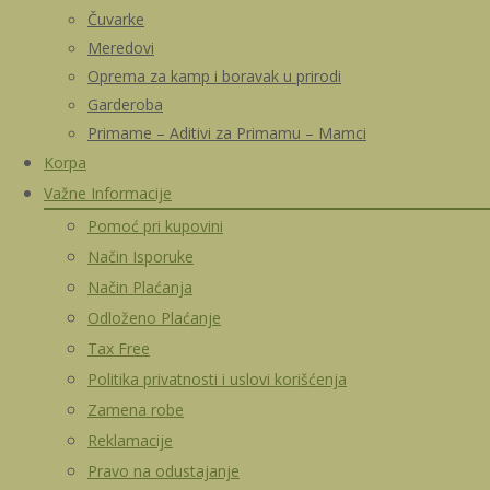
Čuvarke
Meredovi
Oprema za kamp i boravak u prirodi
Garderoba
Primame – Aditivi za Primamu – Mamci
Korpa
Važne Informacije
Pomoć pri kupovini
Način Isporuke
Način Plaćanja
Odloženo Plaćanje
Tax Free
Politika privatnosti i uslovi korišćenja
Zamena robe
Reklamacije
Pravo na odustajanje