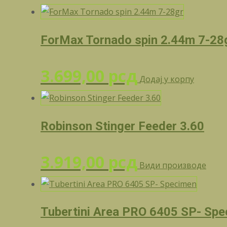
ForMax Tornado spin 2.44m 7-28
3.699,00
рсд
Додај у корпу
Robinson Stinger Feeder 3.60
3.919,00
рсд
Види производе
Tubertini Area PRO 6405 SP- Sp