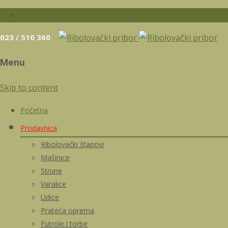
023 / 510 360
Menu
Skip to content
Početna
Prodavnica
Ribolovački štapovi
Mašinice
Strune
Varalice
Udice
Prateća oprema
Futrole i torbe