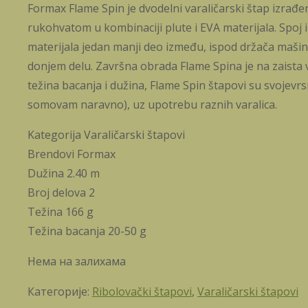
Formax Flame Spin je dvodelni varaličarski štap izra
rukohvatom u kombinaciji plute i EVA materijala. Spoj i
materijala jedan manji deo između, ispod držača mašinic
donjem delu. Završna obrada Flame Spina je na zaista 
težina bacanja i dužina, Flame Spin štapovi su svojevrs
somovam naravno), uz upotrebu raznih varalica.
Kategorija Varaličarski štapovi
Brendovi Formax
Dužina 2.40 m
Broj delova 2
Težina 166 g
Težina bacanja 20-50 g
Нема на залихама
Категорије:
Ribolovački štapovi
,
Varaličarski štapovi