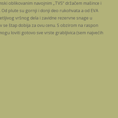
omski oblikovanim navojnim „TVS“ držačem mašince i
. Od plute su gornji i donji deo rukohvata a od EVA
setljivog vršnog dela i zavidne rezervne snage u
av se štap dobija za ovu cenu. S obzirom na raspon
mogu loviti gotovo sve vrste grabljivica (sem najvećih