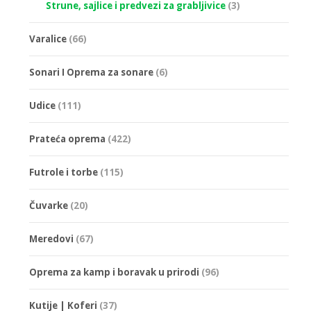
Strune, sajlice i predvezi za grabljivice
(3)
Varalice
(66)
Sonari I Oprema za sonare
(6)
Udice
(111)
Prateća oprema
(422)
Futrole i torbe
(115)
Čuvarke
(20)
Meredovi
(67)
Oprema za kamp i boravak u prirodi
(96)
Kutije | Koferi
(37)