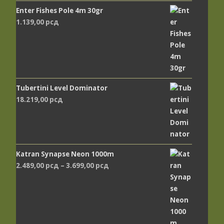
Enter Fishes Pole 4m 30gr
1.139,00
рсд
Tubertini Level Dominator
18.219,00
рсд
Katran Synapse Neon 1000m
Распон
2.489,00
рсд
–
3.699,00
рсд
цена:
од
2.489,00 рсд
до
3.699,00 рсд