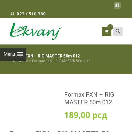
023 / 510 360
0
Search
for:
Menu
Formax FXN – RIG MASTER 50m 012
Prodavnica
>
Formax FXN – RIG MASTER 50m 012
Formax FXN – RIG
MASTER 50m 012
189,00
рсд