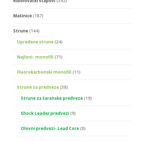
Ribolovački štapovi
(392)
Mašinice
(187)
Strune
(144)
Upredene strune
(24)
Najloni- monofili
(71)
Fluorokarbonski monofili
(11)
Strune za predveze
(38)
Strune za šaranske predveze
(19)
Shock Leader predvezi
(9)
Olovni predvezi- Lead Core
(8)