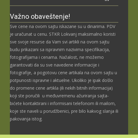
Važno obaveštenje!
Sve cene na ovom sajtu iskazane su u dinarima. PDV
je uračunat u cenu. STKR Lokvanj maksimalno koristi
sve svoje resurse da Vam svi artikli na ovom sajtu
budu prikazani sa ispravnim nazivima specifikacija,
fotografijama i cenama. Nažalost, ne možemo
garantovati da su sve navedene informacije i
fotografije, a pogotovu cene artikala na ovom sajtu u
potpunosti ispravne i aktuelne. Ukoliko je ipak došlo
do promene cene artikla (ili nekih bitnih informacija)
koji ste poručili u međuvremenu ažuriranja sajta-
bićete kontaktirani i informisani telefonom ili mailom,
koje ste naveli u porudžbenici, pre bilo kakvog slanja ili
pakovanja istog.