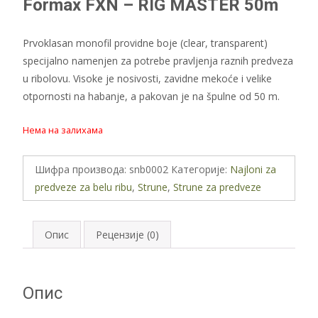
Formax FXN – RIG MASTER 50m
Prvoklasan monofil providne boje (clear, transparent)
specijalno namenjen za potrebe pravljenja raznih predveza
u ribolovu. Visoke je nosivosti, zavidne mekoće i velike
otpornosti na habanje, a pakovan je na špulne od 50 m.
Нема на залихама
Шифра производа:
snb0002
Категорије:
Najloni za
predveze za belu ribu
,
Strune
,
Strune za predveze
Опис
Рецензије (0)
Опис