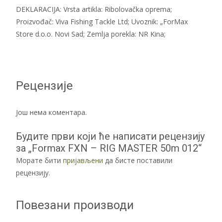
DEKLARACIJA: Vrsta artikla: Ribolovačka oprema;
Proizvođač: Viva Fishing Tackle Ltd; Uvoznik: „ForMax
Store d.o.o. Novi Sad; Zemlja porekla: NR Kina;
Рецензије
Још нема коментара.
Будите први који ће написати рецензију
за „Formax FXN – RIG MASTER 50m 012“
Морате бити
пријављени
да бисте поставили
рецензију.
Повезани производи