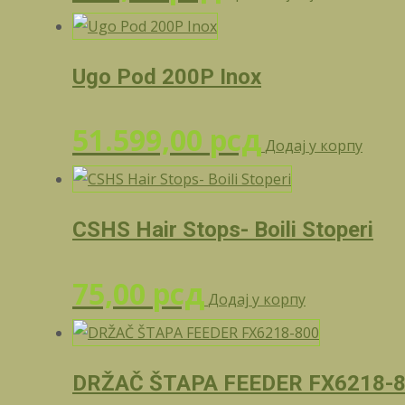
Ugo Pod 200P Inox
51.599,00
рсд
Додај у корпу
CSHS Hair Stops- Boili Stoperi
75,00
рсд
Додај у корпу
DRŽAČ ŠTAPA FEEDER FX6218-