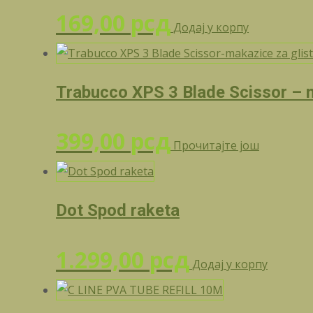
169,00
рсд
Додај у корпу
Trabucco XPS 3 Blade Scissor – m
399,00
рсд
Прочитајте још
Dot Spod raketa
1.299,00
рсд
Додај у корпу