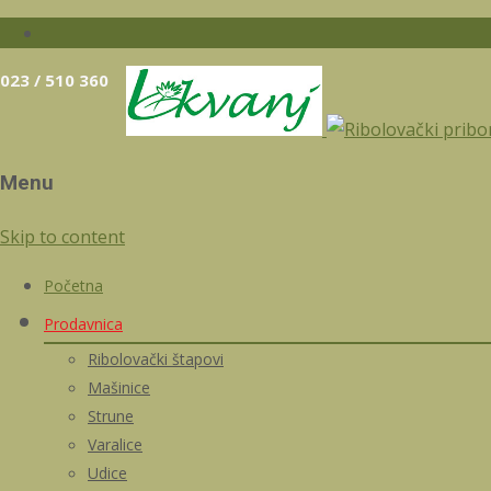
023 / 510 360
Menu
Skip to content
Početna
Prodavnica
Ribolovački štapovi
Mašinice
Strune
Varalice
Udice