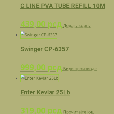
C LINE PVA TUBE REFILL 10M
439,00
рсд
Додај у корпу
Swinger CP-6357
999,00
рсд
Види производе
Enter Kevlar 25Lb
319,00
рсд
Прочитајте још