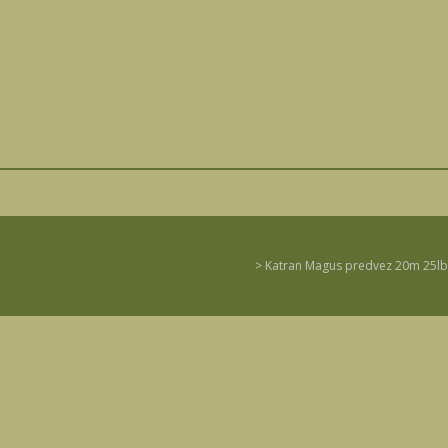
Prodavnica
>
Katran Magus predvez 20m 25lb
b