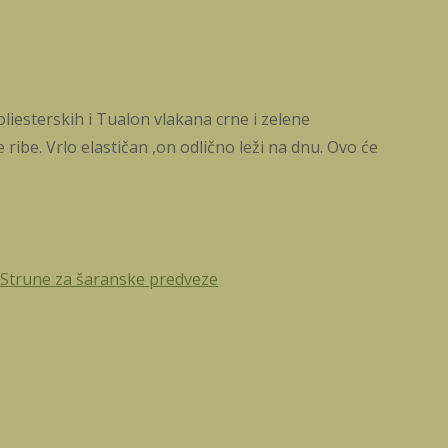
liesterskih i Tualon vlakana crne i zelene
be. Vrlo elastičan ,on odlično leži na dnu. Ovo će
Strune za šaranske predveze