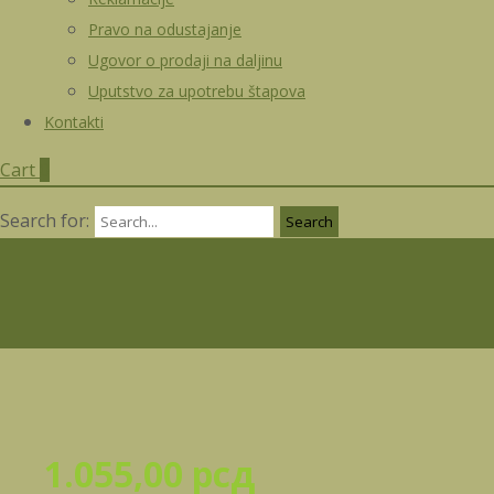
Pravo na odustajanje
Ugovor o prodaji na daljinu
Uputstvo za upotrebu štapova
Kontakti
Cart
0
Search for:
1.055,00
рсд