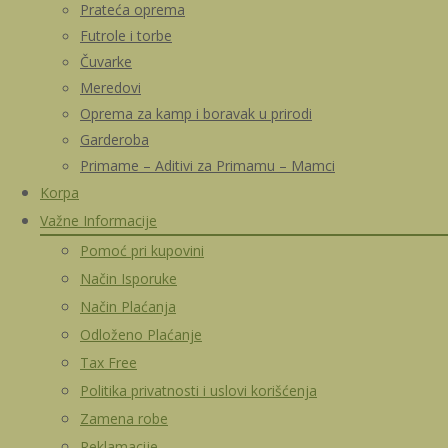
Prateća oprema
Futrole i torbe
Čuvarke
Meredovi
Oprema za kamp i boravak u prirodi
Garderoba
Primame – Aditivi za Primamu – Mamci
Korpa
Važne Informacije
Pomoć pri kupovini
Način Isporuke
Način Plaćanja
Odloženo Plaćanje
Tax Free
Politika privatnosti i uslovi korišćenja
Zamena robe
Reklamacije