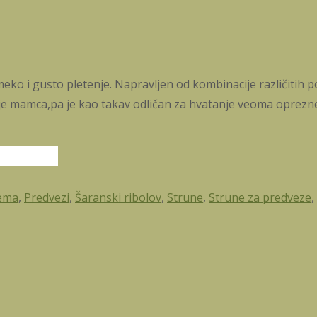
o i gusto pletenje. Napravljen od kombinacije različitih po
e mamca,pa je kao takav odličan za hvatanje veoma oprezne ri
rema
,
Predvezi
,
Šaranski ribolov
,
Strune
,
Strune za predveze
,