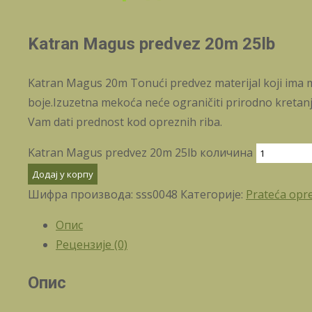
Katran Magus predvez 20m 25lb
Katran Magus 20m Tonući predvez materijal koji ima mek
boje.Izuzetna mekoća neće ograničiti prirodno kretanj
Vam dati prednost kod opreznih riba.
Katran Magus predvez 20m 25lb количина
Додај у корпу
Шифра производа:
sss0048
Категорије:
Prateća op
Опис
Рецензије (0)
Опис