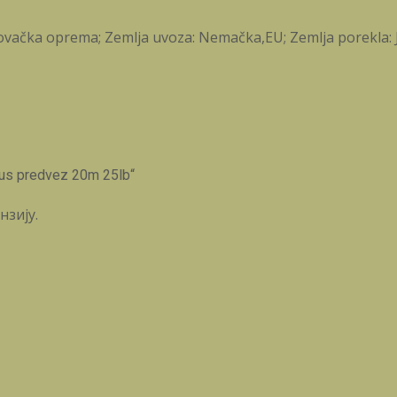
lovačka oprema; Zemlja uvoza: Nemačka,EU; Zemlja porekla: J
us predvez 20m 25lb“
нзију.