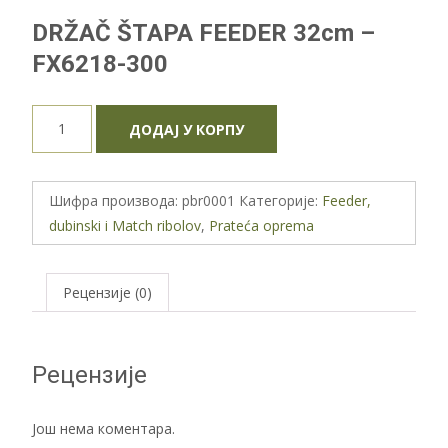
DRŽAČ ŠTAPA FEEDER 32cm –
FX6218-300
DRŽAČ
ДОДАЈ У КОРПУ
ŠTAPA
FEEDER
32cm
Шифра производа:
pbr0001
Категорије:
Feeder,
-
dubinski i Match ribolov
,
Prateća oprema
FX6218-
300
количина
Рецензије (0)
Рецензије
Још нема коментара.