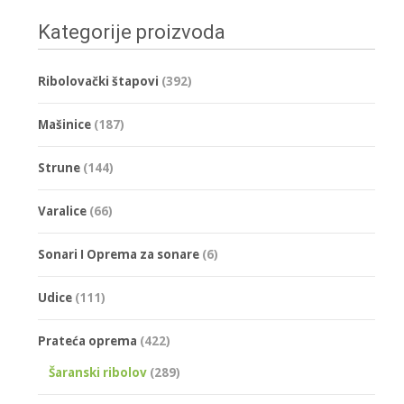
Kategorije proizvoda
Ribolovački štapovi
(392)
Mašinice
(187)
Strune
(144)
Varalice
(66)
Sonari I Oprema za sonare
(6)
Udice
(111)
Prateća oprema
(422)
Šaranski ribolov
(289)