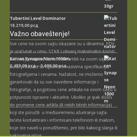
Tubertini Level Dominator
18.219,00
рсд
Važno obaveštenje!
Sve cene na ovom sajtu iskazane su u dinarima. PDV
je uračunat u cenu. STKR Lokvanj maksimalno koristi
Katran Synapse Neon 1000m
sve svoje resurse da Vam svi artikli na ovom sajtu
Распон
2.489,00
рсд
–
3.699,00
рсд
budu prikazani sa ispravnim nazivima specifikacija,
цена:
fotografijama i cenama. Nažalost, ne možemo
од
garantovati da su sve navedene informacije i
2.489,00 рсд
fotografije, a pogotovu cene artikala na ovom sajtu u
до
potpunosti ispravne i aktuelne. Ukoliko je ipak došlo
3.699,00 рсд
do promene cene artikla (ili nekih bitnih informacija)
koji ste poručili u međuvremenu ažuriranja sajta-
bićete kontaktirani i informisani telefonom ili mailom,
koje ste naveli u porudžbenici, pre bilo kakvog slanja ili
pakovanja istog.