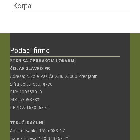
Korpa
Podaci firme
STKR SA OPRAVKOM LOKVANJ
ČOLAK SLAVKO PR
Adresa: Nikole Pašića 23a, 23000 Zrenjanin
Šifra delatnosti: 4778
PIB: 100658010
MB: 55068780
PEPDV: 168026372
TEKUĆI RAČUNI:
Addiko Banka 165-6088-17
Banca Intesa: 160-323869-21