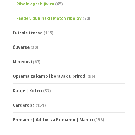
Ribolov grabljivica
(65)
Feeder, dubinski i Match ribolov
(70)
Futrole i torbe
(115)
Čuvarke
(20)
Meredovi
(67)
Oprema za kamp i boravak u prirodi
(96)
Kutije | Koferi
(37)
Garderoba
(151)
Primame | Aditivi za Primamu | Mamci
(158)