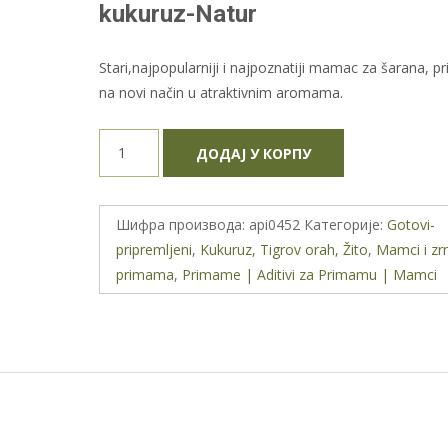
kukuruz-Natur
Stari,najpopularniji i najpoznatiji mamac za šarana, p
na novi način u atraktivnim aromama.
Maros
ДОДАЈ У КОРПУ
Mix
HARD
Corn-
Шифра производа:
api0452
Категорије:
Gotovi-
stari
pripremljeni
,
Kukuruz, Tigrov orah, Žito
,
Mamci i zr
kuvani
primama
,
Primame | Aditivi za Primamu | Mamci
kukuruz-
Natur
количина