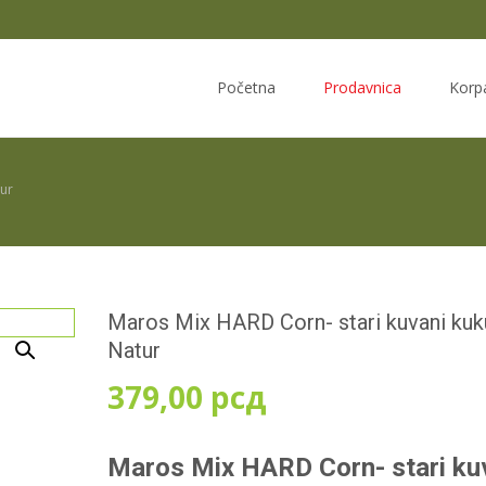
Skip
to
Početna
Prodavnica
Korp
content
tur
Maros Mix HARD Corn- stari kuvani kuk
Natur
379,00
рсд
Maros Mix HARD Corn- stari ku