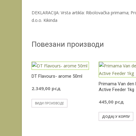
DEKLARACIJA: Vrsta artikla: Ribolovačka primama; Pr
d.o.o. Kikinda
Повезани производи
DT Flavours- arome 50ml
Primama Van den 
2.349,00
рсд
Active Feeder 1kg
445,00
рсд
ВИДИ ПРОИЗВОДЕ
ДОДАЈ У КОРПУ