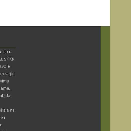
e su u
nu. STKR
 svoje
om sajtu
ivima
enama.
ti da
ikala na
e i
do