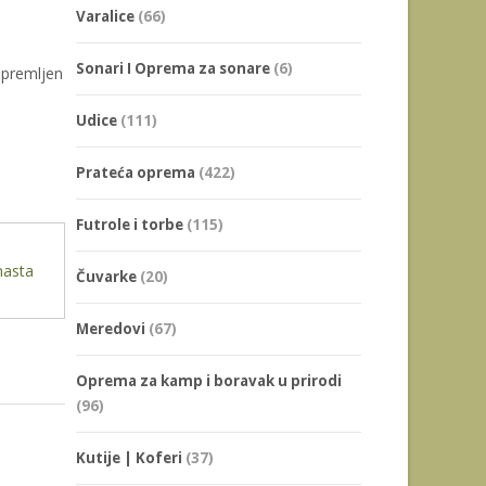
Varalice
(66)
Sonari I Oprema za sonare
(6)
ripremljen
Udice
(111)
Prateća oprema
(422)
Futrole i torbe
(115)
nasta
Čuvarke
(20)
Meredovi
(67)
Oprema za kamp i boravak u prirodi
(96)
Kutije | Koferi
(37)