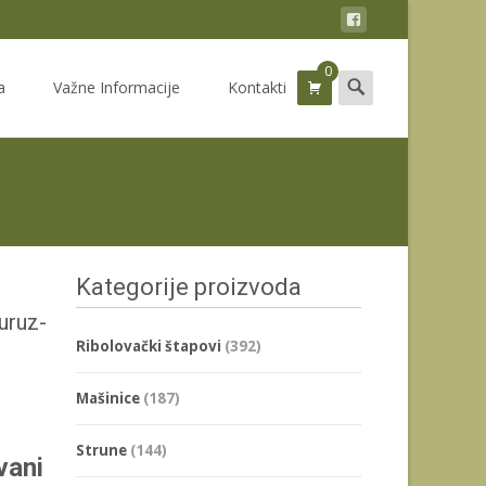
0
Search
a
Važne Informacije
Kontakti
for:
Kategorije proizvoda
uruz-
Ribolovački štapovi
(392)
Mašinice
(187)
Strune
(144)
vani