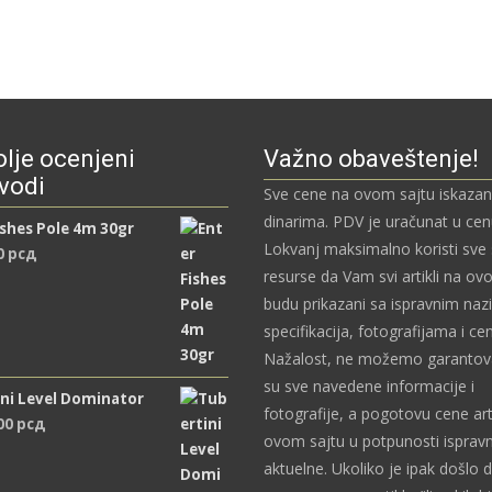
lje ocenjeni
Važno obaveštenje!
vodi
Sve cene na ovom sajtu iskazan
dinarima. PDV je uračunat u ce
ishes Pole 4m 30gr
Lokvanj maksimalno koristi sve
0
рсд
resurse da Vam svi artikli na ov
budu prikazani sa ispravnim naz
specifikacija, fotografijama i c
Nažalost, ne možemo garantova
su sve navedene informacije i
ni Level Dominator
fotografije, a pogotovu cene art
,00
рсд
ovom sajtu u potpunosti ispravn
aktuelne. Ukoliko je ipak došlo 