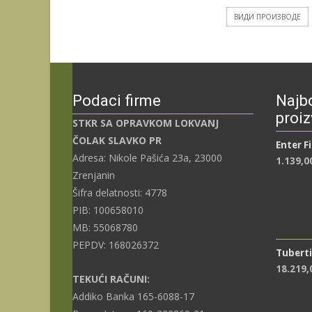
ВИДИ ПРОИЗВОДЕ
Podaci firme
Najbo
proiz
STKR SA OPRAVKOM LOKVANJ
ČOLAK SLAVKO PR
Enter F
Adresa: Nikole Pašića 23a, 23000
1.139,0
Zrenjanin
Šifra delatnosti: 4778
PIB: 100658010
MB: 55068780
PEPDV: 168026372
Tuberti
18.219
TEKUĆI RAČUNI:
Addiko Banka 165-6088-17