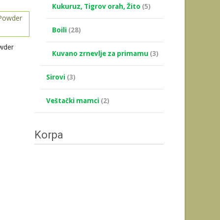
Kukuruz, Tigrov orah, Žito
(5)
Boili
(28)
owder
Kuvano zrnevlje za primamu
(3)
Sirovi
(3)
Veštački mamci
(2)
Korpa