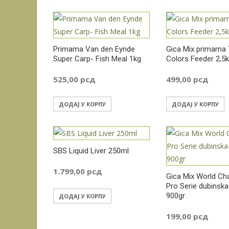
Primama Van den Eynde
Gica Mix primama
Super Carp- Fish Meal 1kg
Colors Feeder 2,5
525,00
рсд
499,00
рсд
ДОДАЈ У КОРПУ
ДОДАЈ У КОРПУ
SBS Liquid Liver 250ml
1.799,00
рсд
Gica Mix World C
Pro Serie dubinsk
900gr
ДОДАЈ У КОРПУ
199,00
рсд