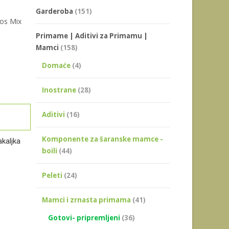
Garderoba
(151)
ros Mix
Primame | Aditivi za Primamu |
Mamci
(158)
Domaće
(4)
Inostrane
(28)
Aditivi
(16)
Komponente za šaranske mamce -
kaljka
boili
(44)
Peleti
(24)
Mamci i zrnasta primama
(41)
Gotovi- pripremljeni
(36)