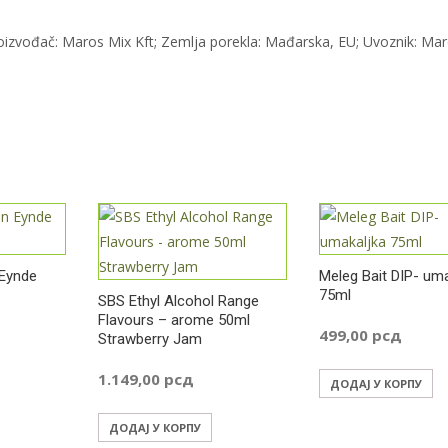
oizvođač: Maros Mix Kft; Zemlja porekla: Mađarska, EU; Uvoznik: Ma
Eynde
Meleg Bait DIP- uma
75ml
SBS Ethyl Alcohol Range
Flavours – arome 50ml
499,00
рсд
Strawberry Jam
1.149,00
рсд
ДОДАЈ У КОРПУ
ДОДАЈ У КОРПУ