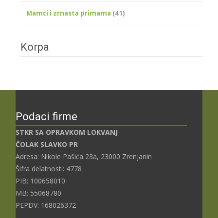
Mamci i zrnasta primama
(41)
Korpa
Podaci firme
STKR SA OPRAVKOM LOKVANJ
ČOLAK SLAVKO PR
Adresa: Nikole Pašića 23a, 23000 Zrenjanin
Šifra delatnosti: 4778
PIB: 100658010
MB: 55068780
PEPDV: 168026372