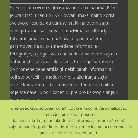
Sve cene na ovom sajtu iskazane su u dinarima. PDV
je uračunat u cenu. STKR Lokvanj maksimalno koristi
sve svoje resurse da Vam svi artikli na ovom sajtu
budu prikazani sa ispravnim nazivima specifikacija,
fotografijama i cenama. Nažalost, ne možemo
garantovati da su sve navedene informacije i
fotografije, a pogotovu cene artikala na ovom sajtu u
potpunosti ispravne i aktuelne. Ukoliko je ipak došlo
do promene cene artikla (ili nekih bitnih informacija)
koji ste poručili u međuvremenu ažuriranja sajta-
bićete kontaktirani i informisani telefonom ili mailom,
koje ste naveli u porudžbenici, pre bilo kakvog slanja ili
pakovanja istog.
ribolovackipribor.com
koristi cookije kako bi personalizovao
sadržaje i analizirao posete.
ribolovackipribor.com takođe deli informacije o posećenosti,
koje ne sadrže podatke o identitetu korisnika, sa partnerima za
Copyright © Ribolovački
analizu i merenje posećenosti.