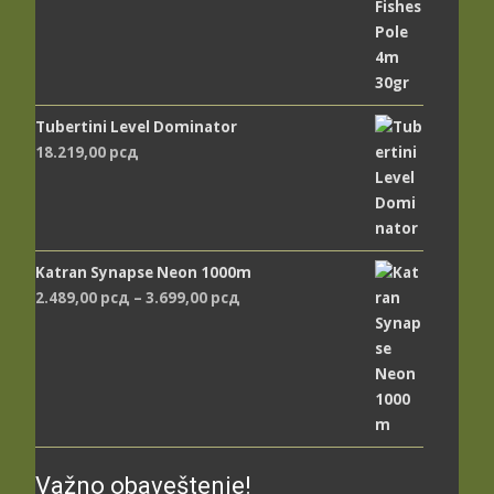
Tubertini Level Dominator
18.219,00
рсд
Katran Synapse Neon 1000m
Распон
2.489,00
рсд
–
3.699,00
рсд
цена:
од
2.489,00 рсд
до
3.699,00 рсд
Važno obaveštenje!