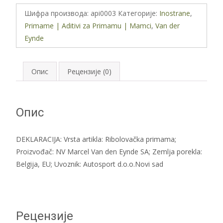
Eynde
Шифра производа:
api0003
Категорије:
Inostrane
,
Super
Primame | Aditivi za Primamu | Mamci
,
Van der
Carp-
Eynde
Fish
Meal
1kg
Опис
Рецензије (0)
количина
Опис
DEKLARACIJA: Vrsta artikla: Ribolovačka primama;
Proizvođač: NV Marcel Van den Eynde SA; Zemlja porekla:
Belgija, EU; Uvoznik: Autosport d.o.o.Novi sad
Рецензије