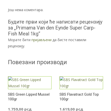
Још нема коментара.
Будите први који ће написати рецензију
за „Primama Van den Eynde Super Carp-
Fish Meal 1kg“
Морате бити
пријављени
да бисте поставили
рецензију.
Повезани производи
SBS Green Lipped Mussel
SBS Flavatract Gold Top
100gr
100gr
1.759,00
рсд
1.619,00
рсд