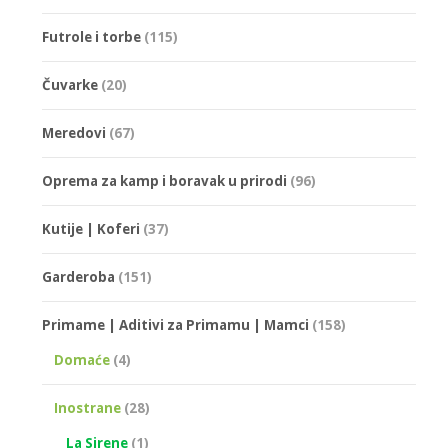
Futrole i torbe
(115)
Čuvarke
(20)
Meredovi
(67)
Oprema za kamp i boravak u prirodi
(96)
Kutije | Koferi
(37)
Garderoba
(151)
Primame | Aditivi za Primamu | Mamci
(158)
Domaće
(4)
Inostrane
(28)
La Sirene
(1)