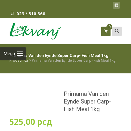
023 / 510 360
0
Search
for:
Menu
Primama Van den Eynde Super Carp- Fish Meal 1kg
Prodavnica
>
Primama Van den Eynde Super Carp- Fish Meal 1kg
Primama Van den
Eynde Super Carp-
Fish Meal 1kg
525,00
рсд