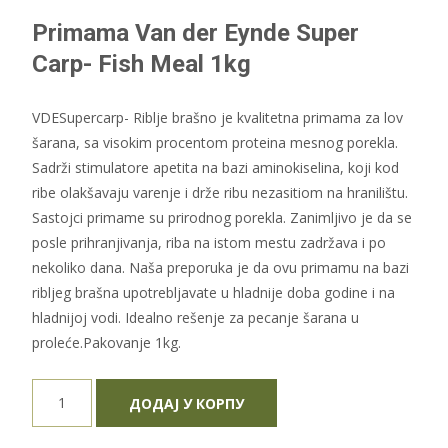
Primama Van der Eynde Super
Carp- Fish Meal 1kg
VDESupercarp- Riblje brašno je kvalitetna primama za lov
šarana, sa visokim procentom proteina mesnog porekla.
Sadrži stimulatore apetita na bazi aminokiselina, koji kod
ribe olakšavaju varenje i drže ribu nezasitiom na hranilištu.
Sastojci primame su prirodnog porekla. Zanimljivo je da se
posle prihranjivanja, riba na istom mestu zadržava i po
nekoliko dana. Naša preporuka je da ovu primamu na bazi
ribljeg brašna upotrebljavate u hladnije doba godine i na
hladnijoj vodi. Idealno rešenje za pecanje šarana u
proleće.Pakovanje 1kg.
Primama
ДОДАЈ У КОРПУ
Van
den