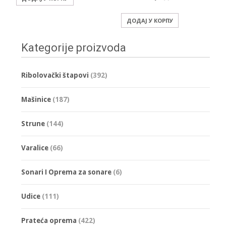
ДОДАЈ У КОРПУ
Kategorije proizvoda
Ribolovački štapovi
(392)
Mašinice
(187)
Strune
(144)
Varalice
(66)
Sonari I Oprema za sonare
(6)
Udice
(111)
Prateća oprema
(422)