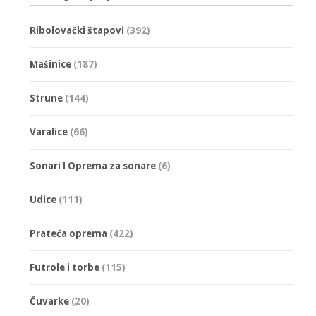
Ribolovački štapovi
(392)
Mašinice
(187)
Strune
(144)
Varalice
(66)
Sonari I Oprema za sonare
(6)
Udice
(111)
Prateća oprema
(422)
Futrole i torbe
(115)
Čuvarke
(20)