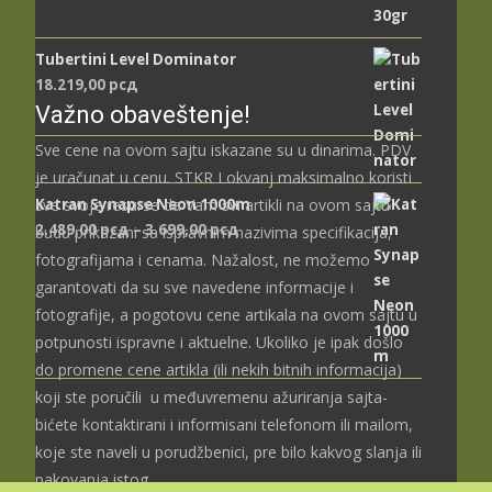
Tubertini Level Dominator
18.219,00
рсд
Važno obaveštenje!
Sve cene na ovom sajtu iskazane su u dinarima. PDV
je uračunat u cenu. STKR Lokvanj maksimalno koristi
Katran Synapse Neon 1000m
sve svoje resurse da Vam svi artikli na ovom sajtu
Распон
2.489,00
рсд
–
3.699,00
рсд
budu prikazani sa ispravnim nazivima specifikacija,
цена:
fotografijama i cenama. Nažalost, ne možemo
од
garantovati da su sve navedene informacije i
2.489,00 рсд
fotografije, a pogotovu cene artikala na ovom sajtu u
до
potpunosti ispravne i aktuelne. Ukoliko je ipak došlo
3.699,00 рсд
do promene cene artikla (ili nekih bitnih informacija)
koji ste poručili u međuvremenu ažuriranja sajta-
bićete kontaktirani i informisani telefonom ili mailom,
koje ste naveli u porudžbenici, pre bilo kakvog slanja ili
pakovanja istog.