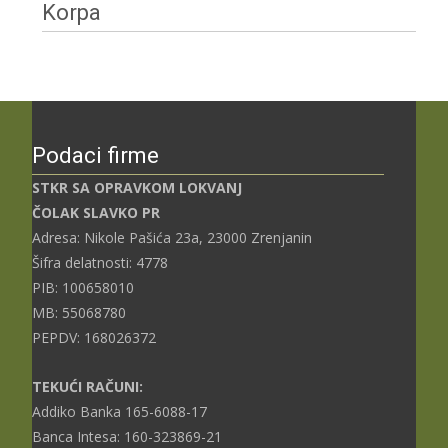
Korpa
Podaci firme
STKR SA OPRAVKOM LOKVANJ
ČOLAK SLAVKO PR
Adresa: Nikole Pašića 23a, 23000 Zrenjanin
Šifra delatnosti: 4778
PIB: 100658010
MB: 55068780
PEPDV: 168026372
TEKUĆI RAČUNI:
Addiko Banka 165-6088-17
Banca Intesa: 160-323869-21