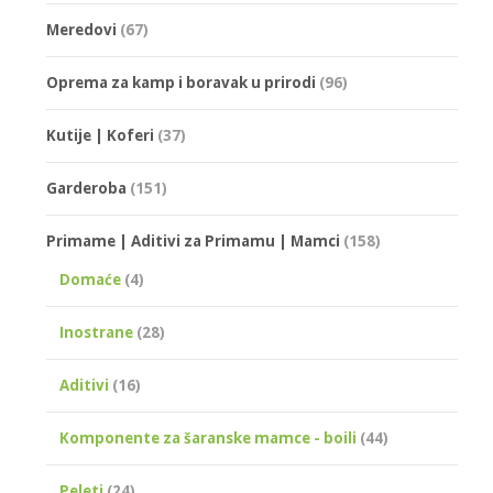
Meredovi
(67)
Oprema za kamp i boravak u prirodi
(96)
Kutije | Koferi
(37)
Garderoba
(151)
Primame | Aditivi za Primamu | Mamci
(158)
Domaće
(4)
Inostrane
(28)
Aditivi
(16)
Komponente za šaranske mamce - boili
(44)
Peleti
(24)