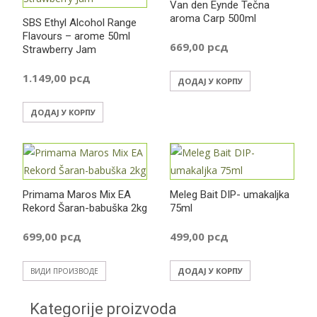
Van den Eynde Tečna
aroma Carp 500ml
SBS Ethyl Alcohol Range
Flavours – arome 50ml
669,00
рсд
Strawberry Jam
1.149,00
рсд
ДОДАЈ У КОРПУ
ДОДАЈ У КОРПУ
Primama Maros Mix EA
Meleg Bait DIP- umakaljka
Rekord Šaran-babuška 2kg
75ml
699,00
рсд
499,00
рсд
ДОДАЈ У КОРПУ
ВИДИ ПРОИЗВОДЕ
Kategorije proizvoda