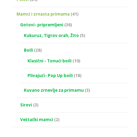
Mamci i zrnasta primama
(41)
Gotovi- pripremljeni
(36)
Kukuruz, Tigrov orah, Žito
(5)
Boili
(28)
Klasični - Tonući boili
(10)
Plivajući- Pop Up boili
(18)
Kuvano zrnevlje za primamu
(3)
Sirovi
(3)
Veštački mamci
(2)