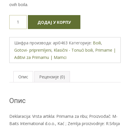
ovih boila.
Meleg
ДОДАЈ У КОРПУ
Bait
Boosted
Boilie
Шифра производа:
api0463
Категорије:
Boili
,
-
Gotovi- pripremljeni
,
Klasični - Tonući boili
,
Primame |
Hot
Aditivi za Primamu | Mamci
Sausage
количина
Опис
Рецензије (0)
Опис
Deklaracija: Vrsta artikla: Primama za ribu; Proizvođač: M-
Baits International d.o.o., Kać ; Zemlja proizvodnje: R.Srbija