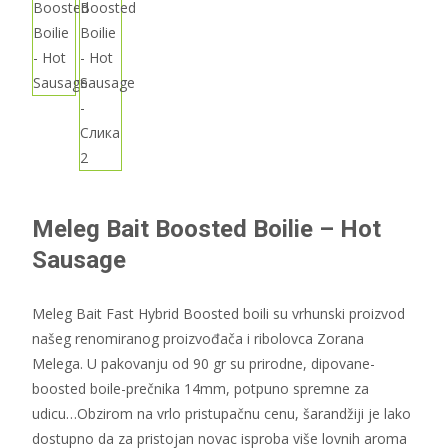
Meleg Bait Boosted Boilie – Hot
Sausage
Meleg Bait Fast Hybrid Boosted boili su vrhunski proizvod
našeg renomiranog proizvođača i ribolovca Zorana
Melega. U pakovanju od 90 gr su prirodne, dipovane-
boosted boile-prečnika 14mm, potpuno spremne za
udicu…Obzirom na vrlo pristupačnu cenu, šarandžiji je lako
dostupno da za pristojan novac isproba više lovnih aroma