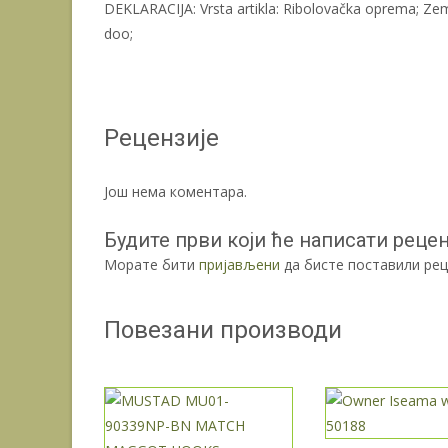
DEKLARACIJA: Vrsta artikla: Ribolovačka oprema; Ze
doo;
Рецензије
Још нема коментара.
Будите први који ће написати реценз
Морате бити
пријављени
да бисте поставили рец
Повезани производи