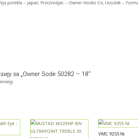
mlja porekla – Japan; Proizvodjac – Owner Hooks Co; Uvoznik – Form
ију за „Owner Sode 50282 – 18“
ензију.
VMC 9255 Ni