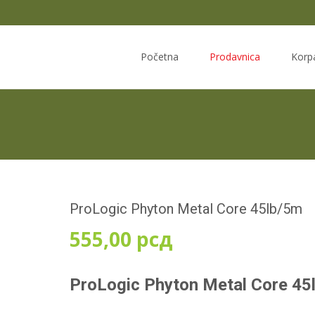
Skip
to
Početna
Prodavnica
Korp
content
ProLogic Phyton Metal Core 45lb/5m
555,00
рсд
ProLogic Phyton Metal Core 45