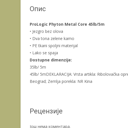
Опис
ProLogic Phyton Metal Core 45lb/5m
• Jezgro bez olova
• Dva tona zelene kamo
• PE tkani spoljni materijal
• Lako se spaja
Dostupne dimenzije:
35lb/ 5m
45lb/ 5mDEKLARACIJA: Vrsta artikla: Ribolovačka opr
Beograd; Zemlja porekla: NR Kina
Рецензије
Још нема коментара.