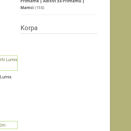
Primame | Aditivi za Primamu |
Mamci
(158)
Korpa
 Lumix