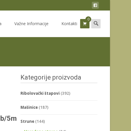
0
Search
a
Važne Informacije
Kontakti
for:
Kategorije proizvoda
Ribolovački štapovi
(392)
Mašinice
(187)
lb/5m
Strune
(144)