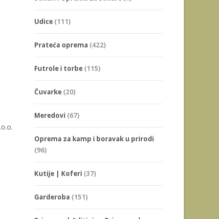
Udice
(111)
Prateća oprema
(422)
Futrole i torbe
(115)
Čuvarke
(20)
Meredovi
(67)
o.o.
Oprema za kamp i boravak u prirodi
(96)
Kutije | Koferi
(37)
Garderoba
(151)