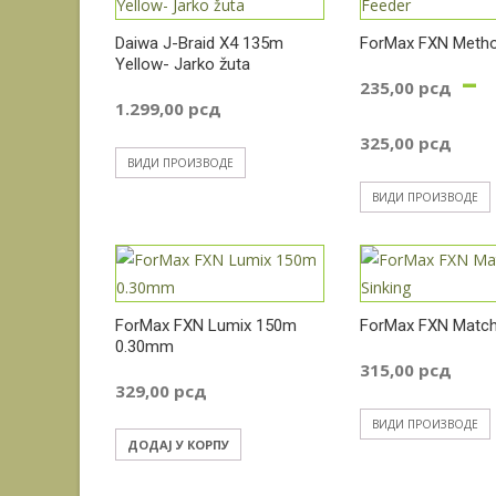
Daiwa J-Braid X4 135m
ForMax FXN Metho
Yellow- Jarko žuta
–
235,00
рсд
1.299,00
рсд
Ра
325,00
рсд
ВИДИ ПРОИЗВОДЕ
це
ВИДИ ПРОИЗВОДЕ
од
23
ForMax FXN Lumix 150m
ForMax FXN Match
0.30mm
до
315,00
рсд
329,00
рсд
32
ВИДИ ПРОИЗВОДЕ
ДОДАЈ У КОРПУ