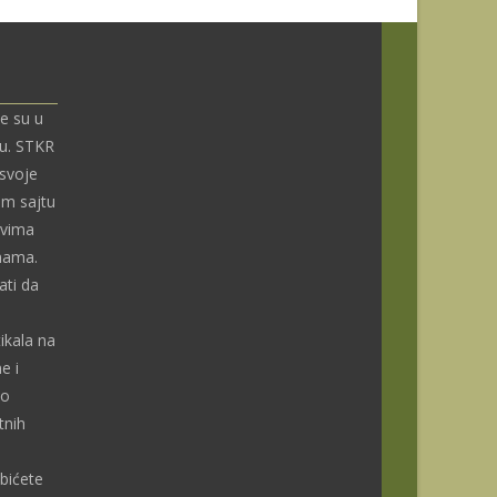
e su u
nu. STKR
 svoje
om sajtu
ivima
enama.
ti da
ikala na
e i
do
tnih
bićete