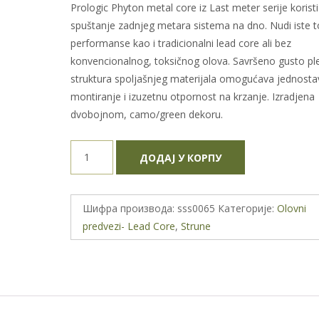
Prologic Phyton metal core iz Last meter serije koristi
spuštanje zadnjeg metara sistema na dno. Nudi iste 
performanse kao i tradicionalni lead core ali bez
konvencionalnog, toksičnog olova. Savršeno gusto pl
struktura spoljašnjeg materijala omogućava jednosta
montiranje i izuzetnu otpornost na krzanje. Izradjena
dvobojnom, camo/green dekoru.
ProLogic
ДОДАЈ У КОРПУ
Phyton
Metal
Core
Шифра производа:
sss0065
Категорије:
Olovni
45lb/5m
predvezi- Lead Core
,
Strune
количина