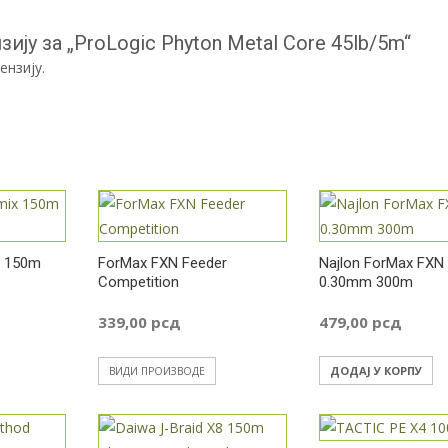
ију за „ProLogic Phyton Metal Core 45lb/5m“
ензију.
x 150m
ForMax FXN Feeder
Najlon ForMax FXN
Competition
0.30mm 300m
339,00
рсд
479,00
рсд
ДОДАЈ У КОРПУ
ВИДИ ПРОИЗВОДЕ