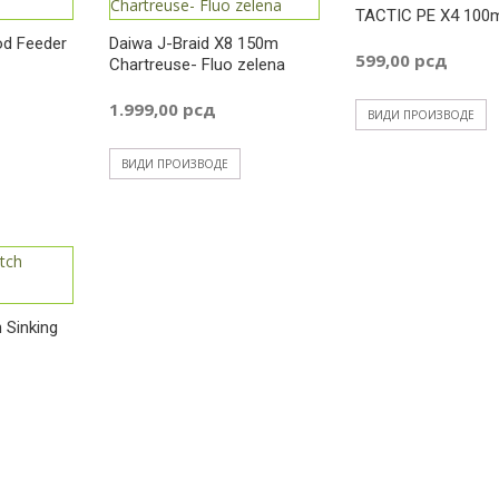
TACTIC PE X4 100
d Feeder
Daiwa J-Braid X8 150m
599,00
рсд
Chartreuse- Fluo zelena
1.999,00
рсд
ВИДИ ПРОИЗВОДЕ
спон
ВИДИ ПРОИЗВОДЕ
на:
5,00 рсд
 Sinking
5,00 рсд