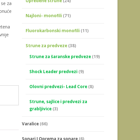
Upredene strune
(24)
 se za
tonuće
Najloni- monofili
(71)
etena
Fluorokarbonski monofili
(11)
vnije
Strune za predveze
(38)
Strune za šaranske predveze
(19)
Shock Leader predvezi
(9)
Olovni predvezi- Lead Core
(8)
Strune, sajlice i predvezi za
grabljivice
(3)
Varalice
(66)
Sonari I Oprema za sonare
(6)