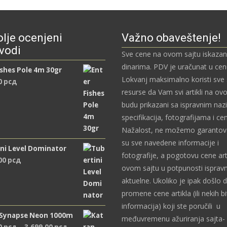
lje ocenjeni
Važno obaveštenje!
vodi
Sve cene na ovom sajtu iskazan
dinarima. PDV je uračunat u ce
ishes Pole 4m 30gr
Lokvanj maksimalno koristi sve
0
рсд
resurse da Vam svi artikli na ov
budu prikazani sa ispravnim naz
specifikacija, fotografijama i c
Nažalost, ne možemo garantova
su sve navedene informacije i
ni Level Dominator
fotografije, a pogotovu cene art
,00
рсд
ovom sajtu u potpunosti ispravn
aktuelne. Ukoliko je ipak došlo 
promene cene artikla (ili nekih bi
informacija) koji ste poručili u
 Synapse Neon 1000m
međuvremenu ažuriranja sajta- 
Распон
0
рсд
–
3.699,00
рсд