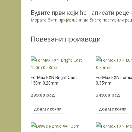
Будите први који ће написати реценз
Морате бити
пријављени
да бисте поставили рец
Повезани производи
ForMax FXN Bright Cast
ForMax FXN Lumi
150m 0.28mm
0.35mm
299,00
рсд
349,00
рсд
ДОДАЈ У КОРПУ
ДОДАЈ У КОРПУ