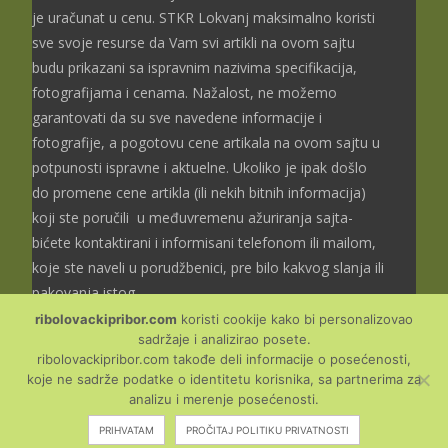
je uračunat u cenu. STKR Lokvanj maksimalno koristi
sve svoje resurse da Vam svi artikli na ovom sajtu
budu prikazani sa ispravnim nazivima specifikacija,
fotografijama i cenama. Nažalost, ne možemo
garantovati da su sve navedene informacije i
fotografije, a pogotovu cene artikala na ovom sajtu u
potpunosti ispravne i aktuelne. Ukoliko je ipak došlo
do promene cene artikla (ili nekih bitnih informacija)
koji ste poručili u međuvremenu ažuriranja sajta-
bićete kontaktirani i informisani telefonom ili mailom,
koje ste naveli u porudžbenici, pre bilo kakvog slanja ili
pakovanja istog.
ribolovackipribor.com
koristi cookije kako bi personalizovao
sadržaje i analizirao posete.
ribolovackipribor.com takođe deli informacije o posećenosti,
koje ne sadrže podatke o identitetu korisnika, sa partnerima za
Copyright © Ribolovački
analizu i merenje posećenosti.
pribor
PRIHVATAM
PROČITAJ POLITIKU PRIVATNOSTI