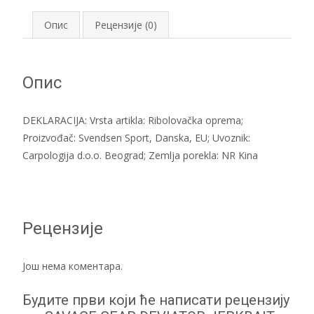
Опис
Рецензије (0)
Опис
DEKLARACIJA: Vrsta artikla: Ribolovačka oprema;
Proizvođač: Svendsen Sport, Danska, EU; Uvoznik:
Carpologija d.o.o. Beograd; Zemlja porekla: NR Kina
Рецензије
Још нема коментара.
Будите први који ће написати рецензију