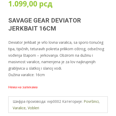
1.099,00
рсд
SAVAGE GEAR DEVIATOR
JERKBAIT 16CM
Deviator Jerkbait je vrlo lovna varalica, sa sporo-tonućeg
tipa, tipičnih, teturavih pokreta prilikom oštrog, odsečnog
vođenja štapom – jerkovanja. Obzirom na dužinu i
masivnost varalice, namenjena je za lov najkrupnijih
grabljivica u slatkoj i slanoj vodi.
Dužina varalice: 16cm
Нема на залихама
Шифра производа:
vvp0002
Категорије:
Površinci
,
Varalice
,
Vobleri