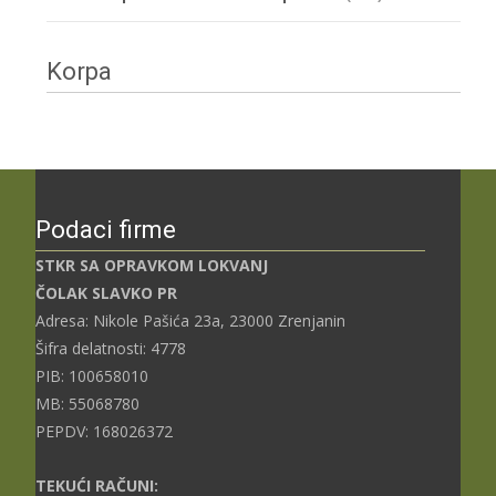
Korpa
Podaci firme
STKR SA OPRAVKOM LOKVANJ
ČOLAK SLAVKO PR
Adresa: Nikole Pašića 23a, 23000 Zrenjanin
Šifra delatnosti: 4778
PIB: 100658010
MB: 55068780
PEPDV: 168026372
TEKUĆI RAČUNI: