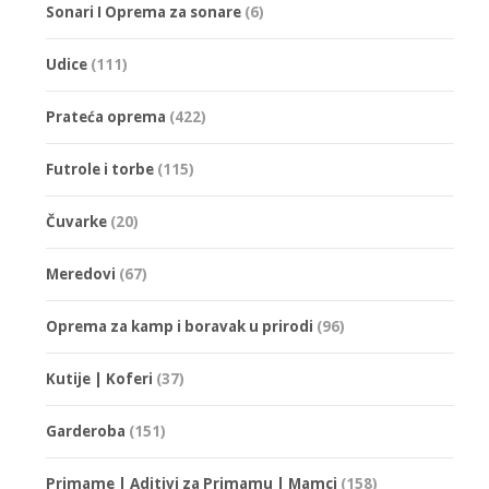
Sonari I Oprema za sonare
(6)
Udice
(111)
Prateća oprema
(422)
Futrole i torbe
(115)
Čuvarke
(20)
Meredovi
(67)
Oprema za kamp i boravak u prirodi
(96)
Kutije | Koferi
(37)
Garderoba
(151)
Primame | Aditivi za Primamu | Mamci
(158)