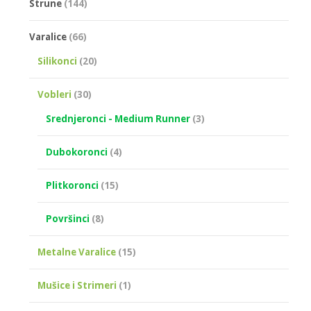
Strune
(144)
на
страници
Varalice
(66)
производа.
Silikonci
(20)
Vobleri
(30)
Srednjeronci - Medium Runner
(3)
Dubokoronci
(4)
Plitkoronci
(15)
Površinci
(8)
Metalne Varalice
(15)
Mušice i Strimeri
(1)