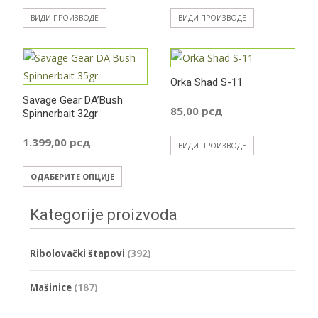
ВИДИ ПРОИЗВОДЕ
ВИДИ ПРОИЗВОДЕ
Orka Shad S-11
Savage Gear DA’Bush
85,00
рсд
Spinnerbait 32gr
1.399,00
рсд
ВИДИ ПРОИЗВОДЕ
Овај
ОДАБЕРИТЕ ОПЦИЈЕ
производ
има
Kategorije proizvoda
више
варијанти.
Ribolovački štapovi
(392)
Опције
могу
Mašinice
(187)
бити
изабране