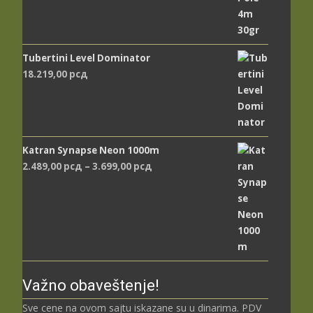
Tubertini Level Dominator
18.219,00
рсд
Katran Synapse Neon 1000m
Распон
2.489,00
рсд
–
3.699,00
рсд
цена:
од
2.489,00 рсд
до
3.699,00 рсд
Važno obaveštenje!
Sve cene na ovom sajtu iskazane su u dinarima. PDV