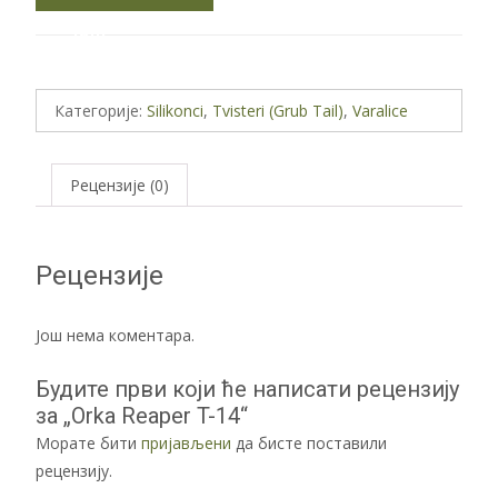
ЈОШ
Категорије:
Silikonci
,
Tvisteri (Grub Tail)
,
Varalice
Рецензије (0)
Рецензије
Још нема коментара.
Будите први који ће написати рецензију
за „Orka Reaper T-14“
Морате бити
пријављени
да бисте поставили
рецензију.