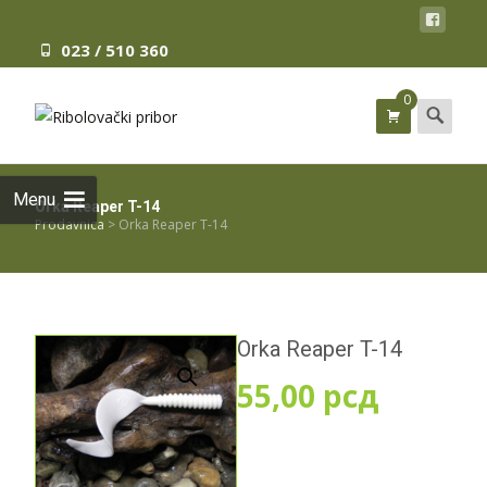
023 / 510 360
0
Search
for:
Menu
Orka Reaper T-14
Prodavnica
>
Orka Reaper T-14
Orka Reaper T-14
55,00
рсд