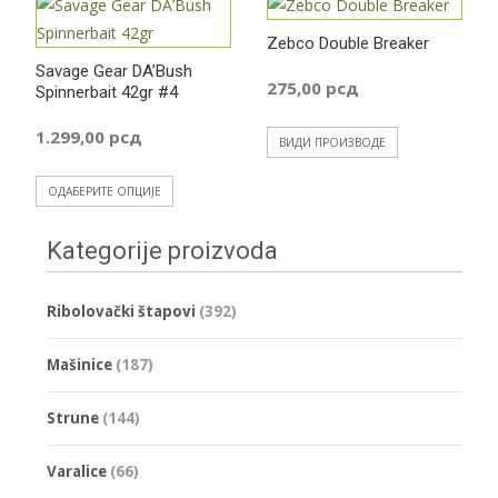
Zebco Double Breaker
Savage Gear DA’Bush
275,00
рсд
Spinnerbait 42gr #4
1.299,00
рсд
ВИДИ ПРОИЗВОДЕ
Овај
ОДАБЕРИТЕ ОПЦИЈЕ
производ
има
Kategorije proizvoda
више
варијанти.
Ribolovački štapovi
(392)
Опције
могу
Mašinice
(187)
бити
изабране
Strune
(144)
на
страници
Varalice
(66)
производа.