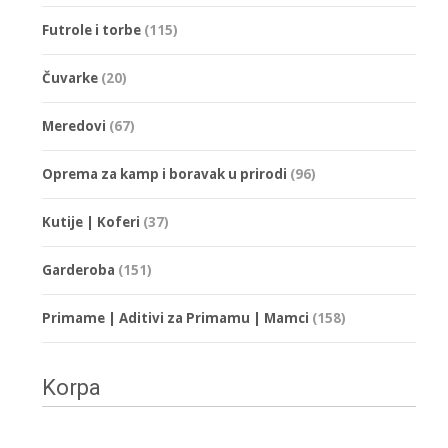
Futrole i torbe
(115)
Čuvarke
(20)
Meredovi
(67)
Oprema za kamp i boravak u prirodi
(96)
Kutije | Koferi
(37)
Garderoba
(151)
Primame | Aditivi za Primamu | Mamci
(158)
Korpa