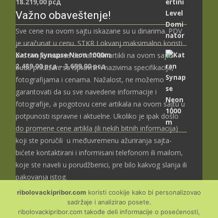
18.219,00
рсд
Važno obaveštenje!
Sve cene na ovom sajtu iskazane su u dinarima. PDV
je uračunat u cenu. STKR Lokvanj maksimalno koristi
Katran Synapse Neon 1000m
sve svoje resurse da Vam svi artikli na ovom sajtu
Распон
2.489,00
рсд
–
3.699,00
рсд
budu prikazani sa ispravnim nazivima specifikacija,
цена:
fotografijama i cenama. Nažalost, ne možemo
од
garantovati da su sve navedene informacije i
2.489,00 рсд
fotografije, a pogotovu cene artikala na ovom sajtu u
до
potpunosti ispravne i aktuelne. Ukoliko je ipak došlo
3.699,00 рсд
do promene cene artikla (ili nekih bitnih informacija)
koji ste poručili u međuvremenu ažuriranja sajta-
bićete kontaktirani i informisani telefonom ili mailom,
koje ste naveli u porudžbenici, pre bilo kakvog slanja ili
pakovanja istog.
ribolovackipribor.com
koristi cookije kako bi personalizovao
sadržaje i analizirao posete.
ribolovackipribor.com takođe deli informacije o posećenosti,