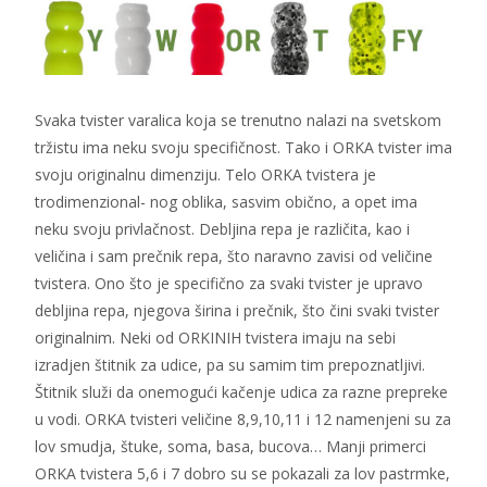
Svaka tvister varalica koja se trenutno nalazi na svetskom
tržistu ima neku svoju specifičnost. Tako i ORKA tvister ima
svoju originalnu dimenziju. Telo ORKA tvistera je
trodimenzional- nog oblika, sasvim obično, a opet ima
neku svoju privlačnost. Debljina repa je različita, kao i
veličina i sam prečnik repa, što naravno zavisi od veličine
tvistera. Ono što je specifično za svaki tvister je upravo
debljina repa, njegova širina i prečnik, što čini svaki tvister
originalnim. Neki od ORKINIH tvistera imaju na sebi
izradjen štitnik za udice, pa su samim tim prepoznatljivi.
Štitnik služi da onemogući kačenje udica za razne prepreke
u vodi. ORKA tvisteri veličine 8,9,10,11 i 12 namenjeni su za
lov smudja, štuke, soma, basa, bucova… Manji primerci
ORKA tvistera 5,6 i 7 dobro su se pokazali za lov pastrmke,