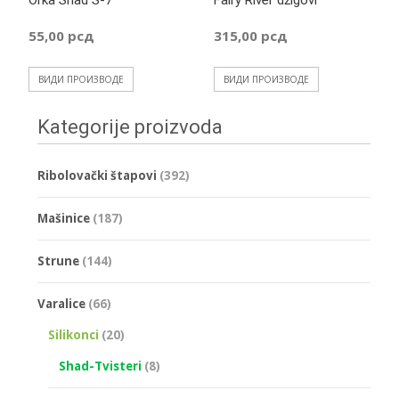
Orka Shad S-7
Fairy River džigovi
варијанти.
Опције
55,00
рсд
315,00
рсд
могу
бити
ВИДИ ПРОИЗВОДЕ
ВИДИ ПРОИЗВОДЕ
изабране
на
Kategorije proizvoda
страници
производа.
Ribolovački štapovi
(392)
Mašinice
(187)
Strune
(144)
Varalice
(66)
Silikonci
(20)
Shad-Tvisteri
(8)