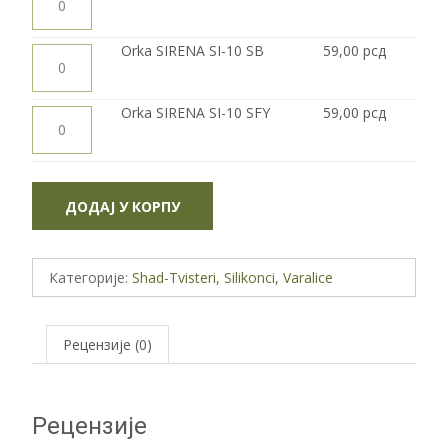
SIRENA
SI-
10
SY
Orka
Orka SIRENA SI-10 SB
59,00
рсд
количина
SIRENA
SI-
10
SB
Orka
Orka SIRENA SI-10 SFY
59,00
рсд
количина
SIRENA
SI-
10
SFY
количина
ДОДАЈ У КОРПУ
Категорије:
Shad-Tvisteri
,
Silikonci
,
Varalice
Рецензије (0)
Рецензије