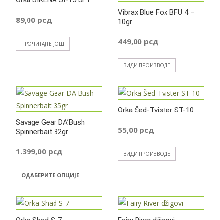
Orka SIRENA SI-15 SFY
Vibrax Blue Fox BFU 4 –
89,00
рсд
10gr
449,00
рсд
ПРОЧИТАЈТЕ ЈОШ
ВИДИ ПРОИЗВОДЕ
Orka Šed-Tvister ST-10
Savage Gear DA’Bush
55,00
рсд
Spinnerbait 32gr
1.399,00
рсд
ВИДИ ПРОИЗВОДЕ
Овај
ОДАБЕРИТЕ ОПЦИЈЕ
производ
има
више