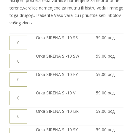
akcijom pokreta repa.Varalice namenjene za neprohodne
terene,varalice namenjene za mutnu ili bistru vodu i mnogo
toga drugog.. Izaberite Vašu varalicu i priuštite sebi ribolov
vašeg zivota.
Orka
Orka SIRENA SI-10 SS
59,00
рсд
SIRENA
SI-
10
SS
Orka
Orka SIRENA SI-10 SW
59,00
рсд
количина
SIRENA
SI-
10
SW
Orka
Orka SIRENA SI-10 FY
59,00
рсд
количина
SIRENA
SI-
10
FY
Orka
Orka SIRENA SI-10 V
59,00
рсд
количина
SIRENA
SI-
10
V
Orka
Orka SIRENA SI-10 BR
59,00
рсд
количина
SIRENA
SI-
10
BR
Orka
Orka SIRENA SI-10 SY
59,00
рсд
количина