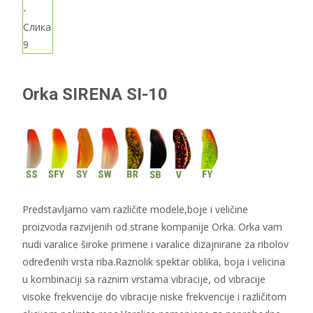
Orka SIRENA SI-10
Predstavljamo vam različite modele,boje i veličine
proizvoda razvijenih od strane kompanije Orka. Orka vam
nudi varalice široke primene i varalice dizajnirane za ribolov
određenih vrsta riba.Raznolik spektar oblika, boja i velicina
u kombinaciji sa raznim vrstama vibracije, od vibracije
visoke frekvencije do vibracije niske frekvencije i različitom