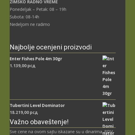
ZIMSKO RADNO VREME
Ponedeljak – Petak: 08 – 19h
Subota: 08-14h
Nedeljom ne radimo
Najbolje ocenjeni proizvodi
Enter Fishes Pole 4m 30gr
1.139,00
рсд
Tubertini Level Dominator
18.219,00
рсд
Važno obaveštenje!
Sve cene na ovom sajtu iskazane su u dinarima. PDV