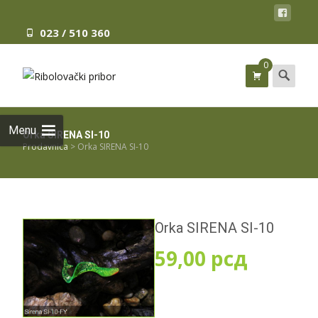
023 / 510 360
0
Search
for:
Menu
Orka SIRENA SI-10
Prodavnica
>
Orka SIRENA SI-10
Orka SIRENA SI-10
59,00
рсд