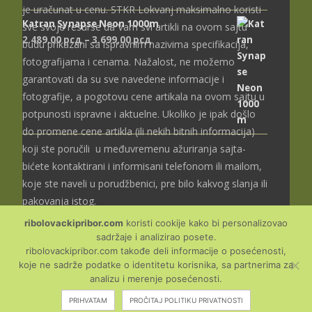
je uračunat u cenu. STKR Lokvanj maksimalno koristi
Katran Synapse Neon 1000m
sve svoje resurse da Vam svi artikli na ovom sajtu
Распон
2.489,00
рсд
–
3.699,00
рсд
budu prikazani sa ispravnim nazivima specifikacija,
цена:
fotografijama i cenama. Nažalost, ne možemo
од
garantovati da su sve navedene informacije i
2.489,00 рсд
fotografije, a pogotovu cene artikala na ovom sajtu u
до
potpunosti ispravne i aktuelne. Ukoliko je ipak došlo
3.699,00 рсд
do promene cene artikla (ili nekih bitnih informacija)
koji ste poručili u međuvremenu ažuriranja sajta-
bićete kontaktirani i informisani telefonom ili mailom,
koje ste naveli u porudžbenici, pre bilo kakvog slanja ili
pakovanja istog.
ribolovackipribor.com
koristi cookije kako bi personalizovao
sadržaje i analizirao posete.
ribolovackipribor.com takođe deli informacije o posećenosti,
koje ne sadrže podatke o identitetu korisnika, sa partnerima za
Copyright © Ribolovački
analizu i merenje posećenosti.
pribor
PRIHVATAM
PROČITAJ POLITIKU PRIVATNOSTI