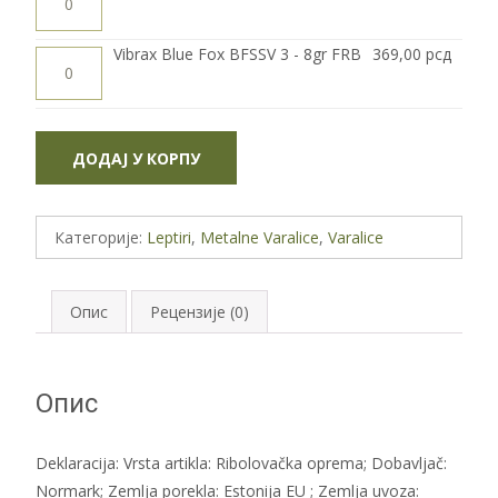
8gr
Fox
S
BFSSV
количина
3
Vibrax
Vibrax Blue Fox BFSSV 3 - 8gr FRB
369,00
рсд
-
Blue
8gr
Fox
G
BFSSV
количина
3
-
8gr
ДОДАЈ У КОРПУ
FRB
количина
Категорије:
Leptiri
,
Metalne Varalice
,
Varalice
Опис
Рецензије (0)
Опис
Deklaracija: Vrsta artikla: Ribolovačka oprema; Dobavljač:
Normark; Zemlja porekla: Estonija EU ; Zemlja uvoza: