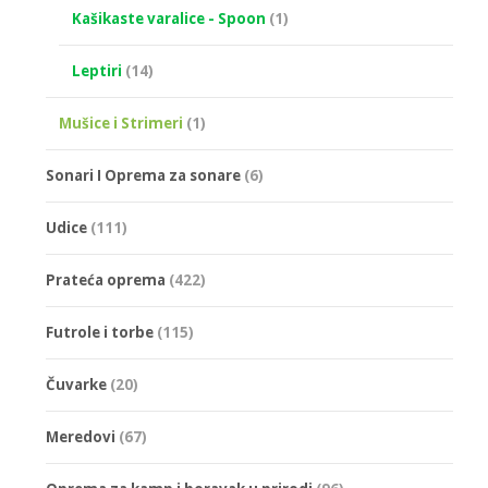
Kašikaste varalice - Spoon
(1)
Leptiri
(14)
Mušice i Strimeri
(1)
Sonari I Oprema za sonare
(6)
Udice
(111)
Prateća oprema
(422)
Futrole i torbe
(115)
Čuvarke
(20)
Meredovi
(67)