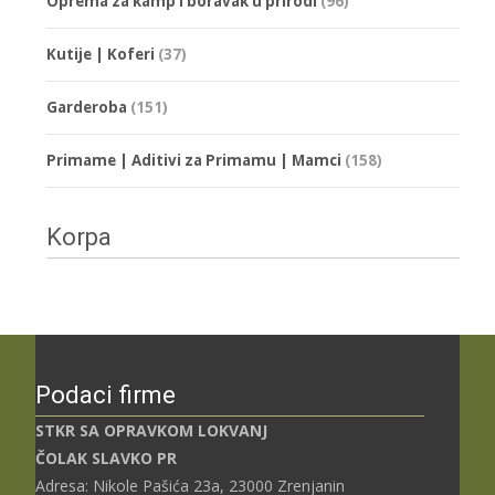
Oprema za kamp i boravak u prirodi
(96)
Kutije | Koferi
(37)
Garderoba
(151)
Primame | Aditivi za Primamu | Mamci
(158)
Korpa
Podaci firme
STKR SA OPRAVKOM LOKVANJ
ČOLAK SLAVKO PR
Adresa: Nikole Pašića 23a, 23000 Zrenjanin