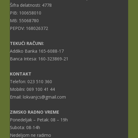
Šifra delatnosti: 4778
PIB: 100658010
MB: 55068780
PEPDV: 168026372
TEKUĆI RAČUNI:
Addiko Banka 165-6088-17
Banca Intesa: 160-323869-21
KONTAKT
Telefon: 023 510 360
Mobilni: 069 100 41 44
Email: lokvanjcs@gmail.com
ZIMSKO RADNO VREME
Ponedeljak – Petak: 08 – 19h
Subota: 08-14h
Nedeljom ne radimo