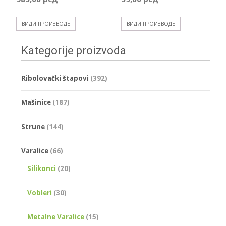
могу
бити
ВИДИ ПРОИЗВОДЕ
ВИДИ ПРОИЗВОДЕ
изабране
на
Kategorije proizvoda
страници
производа.
Ribolovački štapovi
(392)
Mašinice
(187)
Strune
(144)
Varalice
(66)
Silikonci
(20)
Vobleri
(30)
Metalne Varalice
(15)