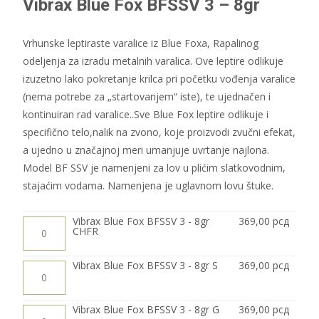
Vibrax Blue Fox BFSSV 3 – 8gr
Vrhunske leptiraste varalice iz Blue Foxa, Rapalinog
odeljenja za izradu metalnih varalica. Ove leptire odlikuje
izuzetno lako pokretanje krilca pri početku vođenja varalice
(nema potrebe za „startovanjem“ iste), te ujednačen i
kontinuiran rad varalice..Sve Blue Fox leptire odlikuje i
specifično telo,nalik na zvono, koje proizvodi zvučni efekat,
a ujedno u značajnoj meri umanjuje uvrtanje najlona.
Model BF SSV je namenjeni za lov u plićim slatkovodnim,
stajaćim vodama. Namenjena je uglavnom lovu štuke.
Vibrax
Vibrax Blue Fox BFSSV 3 - 8gr
369,00
рсд
Blue
CHFR
Fox
BFSSV
3
Vibrax
Vibrax Blue Fox BFSSV 3 - 8gr S
369,00
рсд
-
Blue
8gr
Fox
CHFR
BFSSV
количина
3
Vibrax
Vibrax Blue Fox BFSSV 3 - 8gr G
369,00
рсд
-
Blue