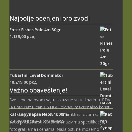
Najbolje ocenjeni proizvodi
Enter Fishes Pole 4m 30gr
1.139,00
рсд
Tubertini Level Dominator
18.219,00
рсд
Važno obaveštenje!
Sve cene na ovom sajtu iskazane su u dinarima. PDV
je uračunat u cenu. STKR Lokvanj maksimalno koristi
Katran Synapse Neon 1000m
sve svoje resurse da Vam svi artikli na ovom sajtu
Распон
2.489,00
рсд
–
3.699,00
рсд
budu prikazani sa ispravnim nazivima specifikacija,
цена:
fotografijama i cenama. Nažalost, ne možemo