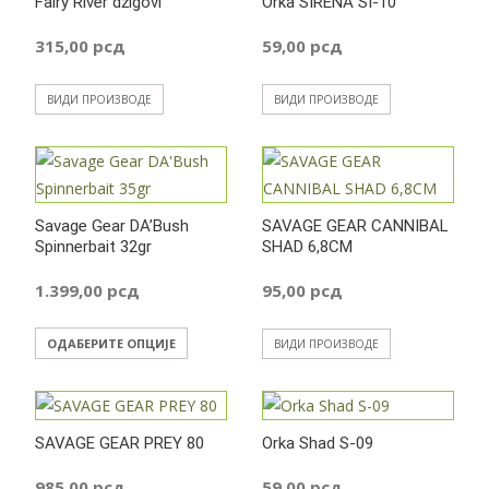
Fairy River džigovi
Orka SIRENA SI-10
315,00
рсд
59,00
рсд
ВИДИ ПРОИЗВОДЕ
ВИДИ ПРОИЗВОДЕ
Savage Gear DA’Bush
SAVAGE GEAR CANNIBAL
Spinnerbait 32gr
SHAD 6,8CM
1.399,00
рсд
95,00
рсд
Овај
ОДАБЕРИТЕ ОПЦИЈЕ
ВИДИ ПРОИЗВОДЕ
производ
има
више
SAVAGE GEAR PREY 80
Orka Shad S-09
варијанти.
Опције
985,00
рсд
59,00
рсд