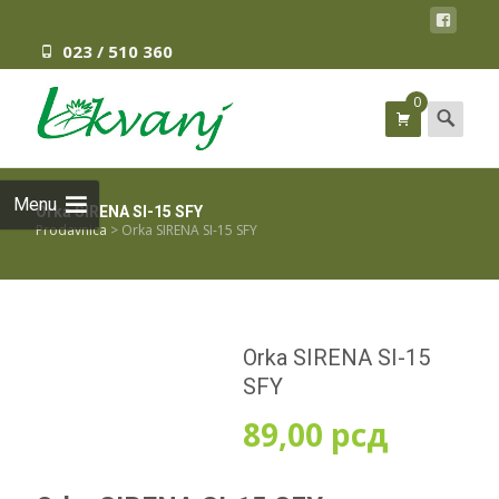
023 / 510 360
0
Search
for:
Menu
Orka SIRENA SI-15 SFY
Prodavnica
>
Orka SIRENA SI-15 SFY
Orka SIRENA SI-15
SFY
89,00
рсд