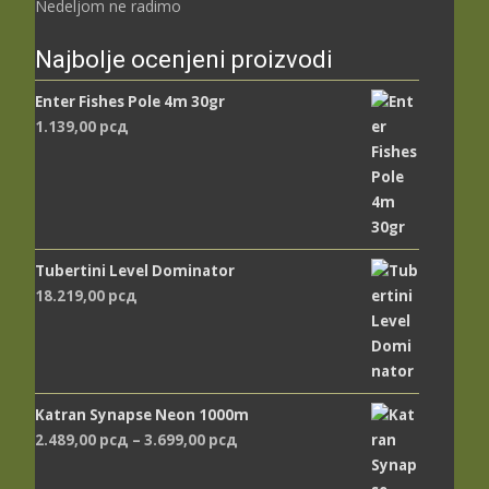
Nedeljom ne radimo
Najbolje ocenjeni proizvodi
Enter Fishes Pole 4m 30gr
1.139,00
рсд
Tubertini Level Dominator
18.219,00
рсд
Katran Synapse Neon 1000m
Распон
2.489,00
рсд
–
3.699,00
рсд
цена:
од