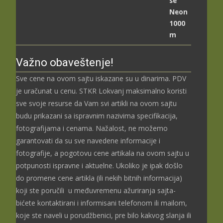
2.489,00 рсд
до
3.699,00 рсд
Važno obaveštenje!
Sve cene na ovom sajtu iskazane su u dinarima. PDV
je uračunat u cenu. STKR Lokvanj maksimalno koristi
sve svoje resurse da Vam svi artikli na ovom sajtu
budu prikazani sa ispravnim nazivima specifikacija,
fotografijama i cenama. Nažalost, ne možemo
garantovati da su sve navedene informacije i
fotografije, a pogotovu cene artikala na ovom sajtu u
potpunosti ispravne i aktuelne. Ukoliko je ipak došlo
do promene cene artikla (ili nekih bitnih informacija)
koji ste poručili u međuvremenu ažuriranja sajta-
bićete kontaktirani i informisani telefonom ili mailom,
koje ste naveli u porudžbenici, pre bilo kakvog slanja ili