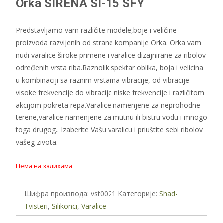
Orka SIRENA SI-15 SFY
Predstavljamo vam različite modele,boje i veličine
proizvoda razvijenih od strane kompanije Orka. Orka vam
nudi varalice široke primene i varalice dizajnirane za ribolov
određenih vrsta riba.Raznolik spektar oblika, boja i velicina
u kombinaciji sa raznim vrstama vibracije, od vibracije
visoke frekvencije do vibracije niske frekvencije i različitom
akcijom pokreta repa.Varalice namenjene za neprohodne
terene,varalice namenjene za mutnu ili bistru vodu i mnogo
toga drugog.. Izaberite Vašu varalicu i priuštite sebi ribolov
vašeg zivota.
Нема на залихама
Шифра производа:
vst0021
Категорије:
Shad-
Tvisteri
,
Silikonci
,
Varalice