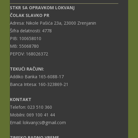
STKR SA OPRAVKOM LOKVANJ
ČOLAK SLAVKO PR
Adresa: Nikole Pašića 23a, 23000 Zrenjanin
Šifra delatnosti: 4778
PIB: 100658010
MB: 55068780
PEPDV: 168026372
TEKUĆI RAČUNI:
Addiko Banka 165-6088-17
Banca Intesa: 160-323869-21
KONTAKT
Telefon: 023 510 360
Mobilni: 069 100 41 44
Email: lokvanjcs@gmail.com
ZIMSKO RADNO VREME