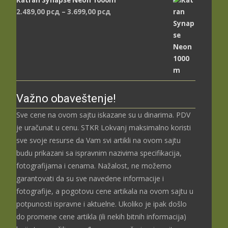
Распон
2.489,00
рсд
–
3.699,00
рсд
цена:
од
2.489,00 рсд
до
3.699,00 рсд
Važno obaveštenje!
Sve cene na ovom sajtu iskazane su u dinarima. PDV
je uračunat u cenu. STKR Lokvanj maksimalno koristi
sve svoje resurse da Vam svi artikli na ovom sajtu
budu prikazani sa ispravnim nazivima specifikacija,
fotografijama i cenama. Nažalost, ne možemo
garantovati da su sve navedene informacije i
fotografije, a pogotovu cene artikala na ovom sajtu u
potpunosti ispravne i aktuelne. Ukoliko je ipak došlo
do promene cene artikla (ili nekih bitnih informacija)