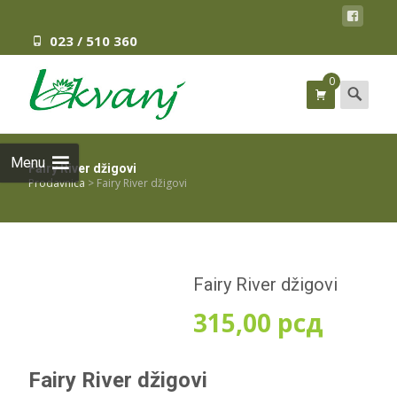
023 / 510 360
0
Search
for:
Menu
Fairy River džigovi
Prodavnica
>
Fairy River džigovi
Fairy River džigovi
315,00
рсд
Fairy River džigovi