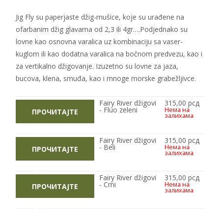
Jig Fly su paperjaste džig-mušice, koje su urađene na
ofarbanim džig glavama od 2,3 ili 4gr….Podjednako su
lovne kao osnovna varalica uz kombinaciju sa vaser-
kuglom ili kao dodatna varalica na bočnom predvezu, kao i
za vertikalno džigovanje. Izuzetno su lovne za jaza,
bucova, klena, smuđa, kao i mnoge morske grabežljivce.
Fairy River džigovi
315,00
рсд
- Fluo zeleni
Нема на
ПРОЧИТАЈТЕ
залихама
ЈОШ
Fairy River džigovi
315,00
рсд
- Beli
Нема на
ПРОЧИТАЈТЕ
залихама
ЈОШ
Fairy River džigovi
315,00
рсд
- Crni
Нема на
ПРОЧИТАЈТЕ
залихама
ЈОШ