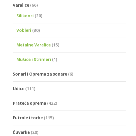
Varalice
(66)
Silikonci
(20)
Vobleri
(30)
Metalne Varalice
(15)
Mušice i Strimeri
(1)
Sonari I Oprema za sonare
(6)
Udice
(111)
Prateća oprema
(422)
Futrole i torbe
(115)
Čuvarke
(20)