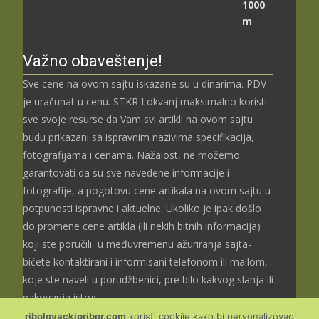
до
3.699,00 рсд
Važno obaveštenje!
Sve cene na ovom sajtu iskazane su u dinarima. PDV
je uračunat u cenu. STKR Lokvanj maksimalno koristi
sve svoje resurse da Vam svi artikli na ovom sajtu
budu prikazani sa ispravnim nazivima specifikacija,
fotografijama i cenama. Nažalost, ne možemo
garantovati da su sve navedene informacije i
fotografije, a pogotovu cene artikala na ovom sajtu u
potpunosti ispravne i aktuelne. Ukoliko je ipak došlo
do promene cene artikla (ili nekih bitnih informacija)
koji ste poručili u međuvremenu ažuriranja sajta-
bićete kontaktirani i informisani telefonom ili mailom,
koje ste naveli u porudžbenici, pre bilo kakvog slanja ili
pakovanja istog.
ribolovackipribor.com
koristi cookije kako bi personalizovao