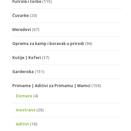
Futrole i torbe
(115)
Čuvarke
(20)
Meredovi
(67)
Oprema za kamp i boravak u prirodi
(96)
Kutije | Koferi
(37)
Garderoba
(151)
Primame | Aditivi za Primamu | Mamci
(158)
Domaće
(4)
Inostrane
(28)
Aditivi
(16)