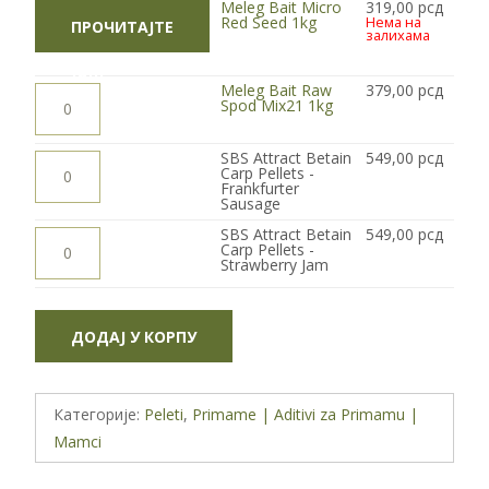
Meleg Bait Micro
319,00
рсд
Red Seed 1kg
Нема на
ПРОЧИТАЈТЕ
залихама
ЈОШ
Meleg
Meleg Bait Raw
379,00
рсд
Bait
Spod Mix21 1kg
Raw
Spod
Mix21
SBS
SBS Attract Betain
549,00
рсд
1kg
Attract
Carp Pellets -
количина
Betain
Frankfurter
Carp
Sausage
Pellets
-
SBS
SBS Attract Betain
549,00
рсд
Frankfurter
Attract
Carp Pellets -
Sausage
Betain
Strawberry Jam
количина
Carp
Pellets
-
Strawberry
ДОДАЈ У КОРПУ
Jam
количина
Категорије:
Peleti
,
Primame | Aditivi za Primamu |
Mamci