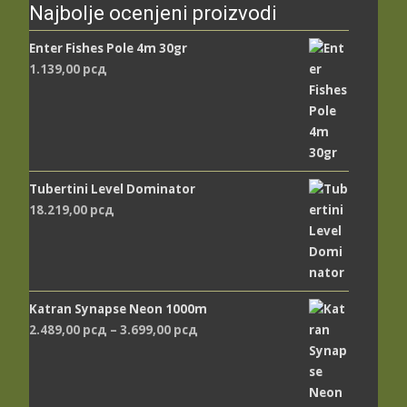
Najbolje ocenjeni proizvodi
Enter Fishes Pole 4m 30gr
1.139,00
рсд
Tubertini Level Dominator
18.219,00
рсд
Katran Synapse Neon 1000m
Распон
2.489,00
рсд
–
3.699,00
рсд
цена:
од
2.489,00 рсд