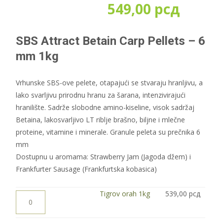
Расп
549,00
рсд
цена:
SBS Attract Betain Carp Pellets – 6
од
mm 1kg
319,0
Vrhunske SBS-ove pelete, otapajući se stvaraju hranljivu, a
lako svarljivu prirodnu hranu za šarana, intenzivirajući
до
hranilište. Sadrže slobodne amino-kiseline, visok sadržaj
Betaina, lakosvarljivo LT riblje brašno, biljne i mlečne
549,0
proteine, vitamine i minerale. Granule peleta su prečnika 6
mm
Dostupnu u aromama: Strawberry Jam (Jagoda džem) i
Frankfurter Sausage (Frankfurtska kobasica)
Tigrov
Tigrov orah 1kg
539,00
рсд
orah
1kg
количина