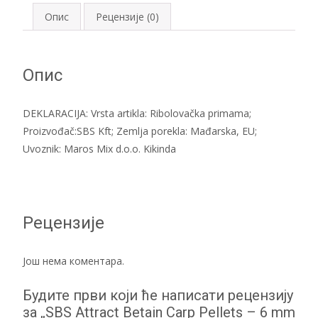
Опис
Рецензије (0)
Опис
DEKLARACIJA: Vrsta artikla: Ribolovačka primama;
Proizvođač:SBS Kft; Zemlja porekla: Mađarska, EU;
Uvoznik: Maros Mix d.o.o. Kikinda
Рецензије
Још нема коментара.
Будите први који ће написати рецензију
за „SBS Attract Betain Carp Pellets – 6 mm