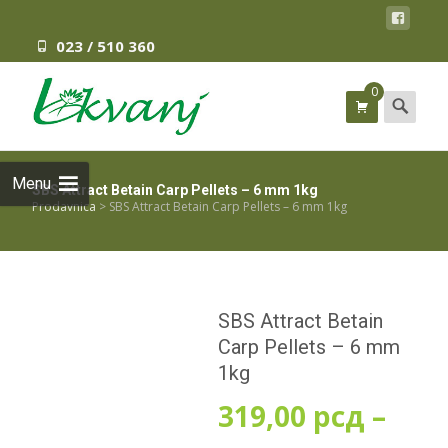
023 / 510 360
0
Search
for:
Menu
SBS Attract Betain Carp Pellets – 6 mm 1kg
Prodavnica
>
SBS Attract Betain Carp Pellets – 6 mm 1kg
SBS Attract Betain
Carp Pellets – 6 mm
1kg
319,00
рсд
–