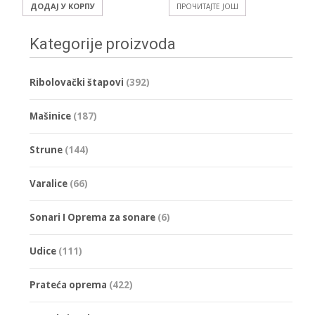
ДОДАЈ У КОРПУ
ПРОЧИТАЈТЕ ЈОШ
Kategorije proizvoda
Ribolovački štapovi
(392)
Mašinice
(187)
Strune
(144)
Varalice
(66)
Sonari I Oprema za sonare
(6)
Udice
(111)
Prateća oprema
(422)