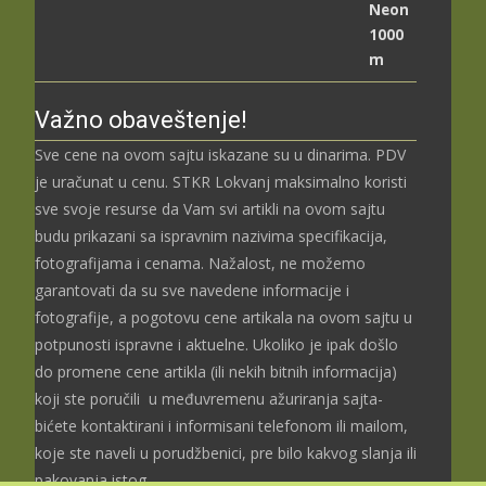
2.489,00 рсд
до
3.699,00 рсд
Važno obaveštenje!
Sve cene na ovom sajtu iskazane su u dinarima. PDV
je uračunat u cenu. STKR Lokvanj maksimalno koristi
sve svoje resurse da Vam svi artikli na ovom sajtu
budu prikazani sa ispravnim nazivima specifikacija,
fotografijama i cenama. Nažalost, ne možemo
garantovati da su sve navedene informacije i
fotografije, a pogotovu cene artikala na ovom sajtu u
potpunosti ispravne i aktuelne. Ukoliko je ipak došlo
do promene cene artikla (ili nekih bitnih informacija)
koji ste poručili u međuvremenu ažuriranja sajta-
bićete kontaktirani i informisani telefonom ili mailom,
koje ste naveli u porudžbenici, pre bilo kakvog slanja ili
pakovanja istog.