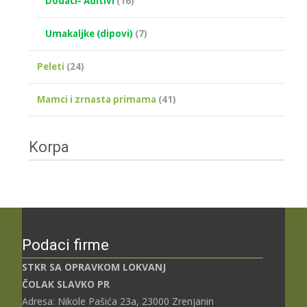
Dodaci- Aditivi
(16)
Umakaljke (dipovi)
(7)
Peleti
(24)
Mamci i zrnasta primama
(41)
Korpa
Podaci firme
STKR SA OPRAVKOM LOKVANJ
ČOLAK SLAVKO PR
Adresa: Nikole Pašića 23a, 23000 Zrenjanin