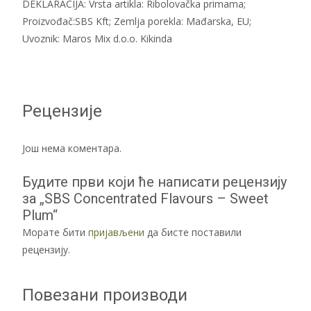
DEKLARACIJA: Vrsta artikla: Ribolovačka primama;
Proizvođač:SBS Kft; Zemlja porekla: Mađarska, EU;
Uvoznik: Maros Mix d.o.o. Kikinda
Рецензије
Још нема коментара.
Будите први који ће написати рецензију
за „SBS Concentrated Flavours – Sweet
Plum“
Морате бити
пријављени
да бисте поставили
рецензију.
Повезани производи