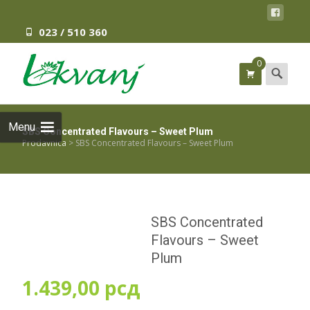
023 / 510 360
0
Search
for:
Menu
SBS Concentrated Flavours – Sweet Plum
Prodavnica
>
SBS Concentrated Flavours – Sweet Plum
SBS Concentrated
Flavours – Sweet
Plum
1.439,00
рсд