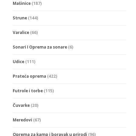
Mašinice
(187)
Strune
(144)
Varalice
(66)
Sonari I Oprema za sonare
(6)
Udice
(111)
Prateća oprema
(422)
Futrole i torbe
(115)
Čuvarke
(20)
Meredovi
(67)
Oprema za kamp i boravak u prirodi
(96)