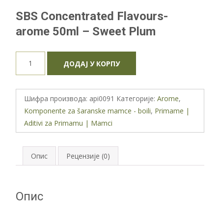
SBS Concentrated Flavours-
arome 50ml – Sweet Plum
SBS
ДОДАЈ У КОРПУ
Concentrated
Flavours
-
Шифра производа:
api0091
Категорије:
Arome
,
Sweet
Komponente za šaranske mamce - boili
,
Primame |
Plum
Aditivi za Primamu | Mamci
количина
Опис
Рецензије (0)
Опис