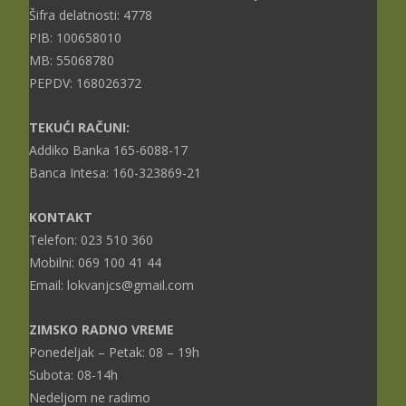
Šifra delatnosti: 4778
PIB: 100658010
MB: 55068780
PEPDV: 168026372
TEKUĆI RAČUNI:
Addiko Banka 165-6088-17
Banca Intesa: 160-323869-21
KONTAKT
Telefon: 023 510 360
Mobilni: 069 100 41 44
Email: lokvanjcs@gmail.com
ZIMSKO RADNO VREME
Ponedeljak – Petak: 08 – 19h
Subota: 08-14h
Nedeljom ne radimo