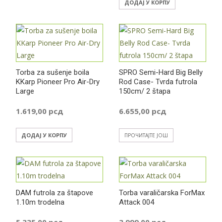
ДОДАЈ У КОРПУ
Torba za sušenje boila
SPRO Semi-Hard Big Belly
KKarp Pioneer Pro Air-Dry
Rod Case- Tvrda futrola
Large
150cm/ 2 štapa
1.619,00
рсд
6.655,00
рсд
ДОДАЈ У КОРПУ
ПРОЧИТАЈТЕ ЈОШ
DAM futrola za štapove
Torba varaličarska ForMax
1.10m trodelna
Attack 004
5.335,00
рсд
3.999,00
рсд