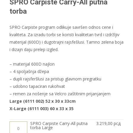
SPRO Carpiste Carry-All putna
од
torba
3.2
SPRO Carpiste program odlikuje savršen odnos cene i
kvaliteta. Za izradu torbi se koristi kvalitetan tvrd i izdržljiv
до
materijal (600D) i dugotrajni rajsfešlusi. Tamno zelena boja
i dizajn daju prelep izgled.
3.6
– materijal 600D najlon
– 4 spoljašnja džepa
– dupli rajsferšlusi za pristup glavnom pregratku
– udobno tapaciran rukohvat
– remen za nošenje sa Velcro zaštitnim prijanjanjem
Large (6111 002) 52 x 30 x 33cm
X-Large (6111 003) 60 x 33 x 35
SPRO
SPRO Carpiste Carry-All putna
3.219,00
рсд
Carpiste
torba Large
Carry-