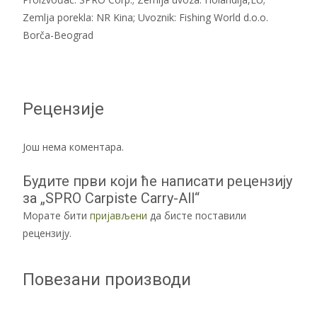
Zemlja porekla: NR Kina; Uvoznik: Fishing World d.o.o.
Borča-Beograd
Рецензије
Још нема коментара.
Будите први који ће написати рецензију
за „SPRO Carpiste Carry-All“
Морате бити
пријављени
да бисте поставили
рецензију.
Повезани производи