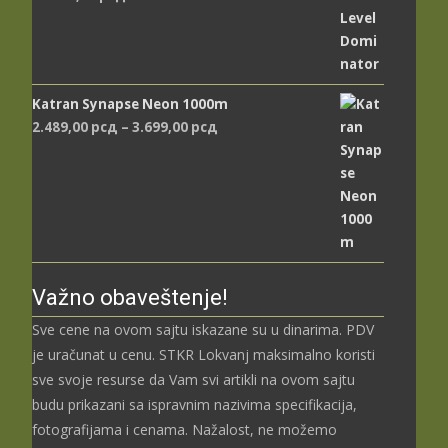
Katran Synapse Neon 1000m
Распон
2.489,00
рсд
–
3.699,00
рсд
цена:
од
2.489,00 рсд
до
3.699,00 рсд
Važno obaveštenje!
Sve cene na ovom sajtu iskazane su u dinarima. PDV
je uračunat u cenu. STKR Lokvanj maksimalno koristi
sve svoje resurse da Vam svi artikli na ovom sajtu
budu prikazani sa ispravnim nazivima specifikacija,
fotografijama i cenama. Nažalost, ne možemo