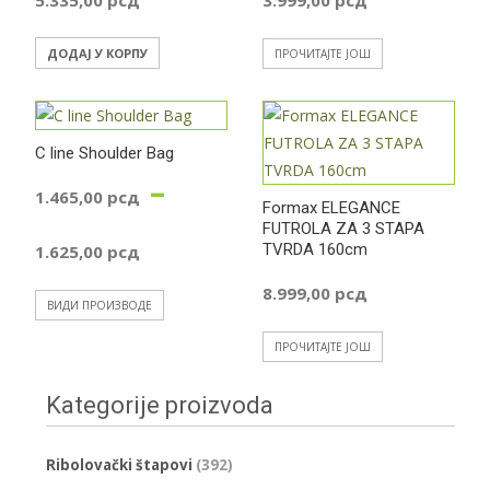
ДОДАЈ У КОРПУ
ПРОЧИТАЈТЕ ЈОШ
C line Shoulder Bag
–
1.465,00
рсд
Formax ELEGANCE
FUTROLA ZA 3 STAPA
Распон
TVRDA 160cm
1.625,00
рсд
цена:
8.999,00
рсд
ВИДИ ПРОИЗВОДЕ
од
ПРОЧИТАЈТЕ ЈОШ
1.465,00 рсд
Kategorije proizvoda
до
Ribolovački štapovi
(392)