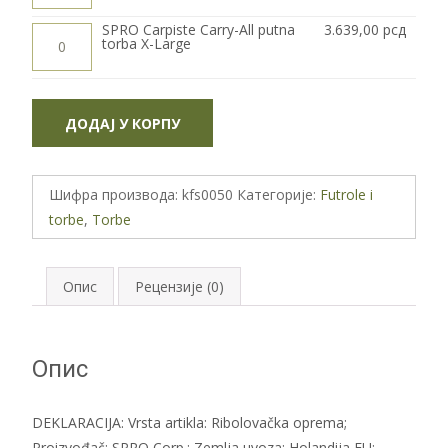
All
putna
SPRO
SPRO Carpiste Carry-All putna
3.639,00
рсд
torba
Carpiste
torba X-Large
Large
Carry-
количина
All
putna
torba
X-
ДОДАЈ У КОРПУ
Large
количина
Шифра производа:
kfs0050
Категорије:
Futrole i
torbe
,
Torbe
Опис
Рецензије (0)
Опис
DEKLARACIJA: Vrsta artikla: Ribolovačka oprema;
Proizvođač: SPRO Corp.; Zemlja uvoza: Holandija,EU;