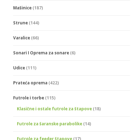
1.625,00 рсд
Mašinice
(187)
Strune
(144)
Varalice
(66)
Sonari I Oprema za sonare
(6)
Udice
(111)
Prateća oprema
(422)
Futrole i torbe
(115)
Klasične i ostale futrole za štapove
(18)
Futrole za šaranske parabolike
(14)
Futrole za feeder štapove
(17)