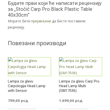
Будите први који ће написати рецензију
за „Stočić Carp Pro Black Plastic Table
40x30cm“
Морате бити
пријављени
да бисте поставили
рецензију.
Повезани производи
Lampa za glavu
Lampa za glavu Carp Pro
Carpologija Head Lamp
Head Lamp Multi
with Sensor
(GM17036)
799,00
рсд
1.699,00
рсд