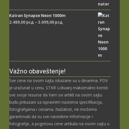
Katran Synapse Neon 1000m
Распон
2.489,00
рсд
–
3.699,00
рсд
цена:
од
2.489,00 рсд
до
3.699,00 рсд
Važno obaveštenje!
Sve cene na ovom sajtu iskazane su u dinarima. PDV
je uračunat u cenu. STKR Lokvanj maksimalno koristi
sve svoje resurse da Vam svi artikli na ovom sajtu
budu prikazani sa ispravnim nazivima specifikacija,
fotografijama i cenama. Nažalost, ne možemo
garantovati da su sve navedene informacije i
fotografije, a pogotovu cene artikala na ovom sajtu u