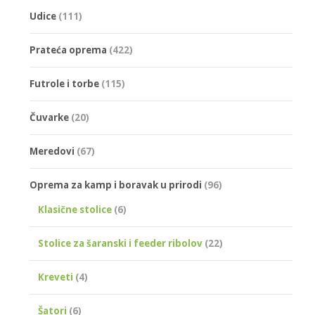
Udice
(111)
Prateća oprema
(422)
Futrole i torbe
(115)
Čuvarke
(20)
Meredovi
(67)
Oprema za kamp i boravak u prirodi
(96)
Klasične stolice
(6)
Stolice za šaranski i feeder ribolov
(22)
Kreveti
(4)
Šatori
(6)