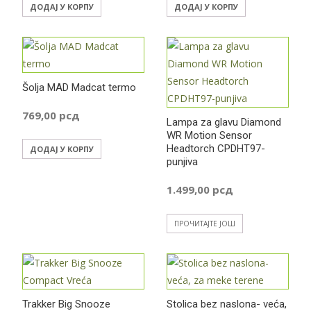
ДОДАЈ У КОРПУ
ДОДАЈ У КОРПУ
Šolja MAD Madcat termo
769,00
рсд
Lampa za glavu Diamond
WR Motion Sensor
Headtorch CPDHT97-
ДОДАЈ У КОРПУ
punjiva
1.499,00
рсд
ПРОЧИТАЈТЕ ЈОШ
Trakker Big Snooze
Stolica bez naslona- veća,