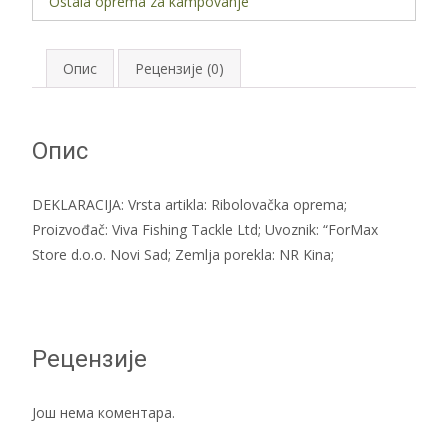
Ostala oprema za kampovanje
Table
40x30cm
количина
Опис
Рецензије (0)
Опис
DEKLARACIJA: Vrsta artikla: Ribolovačka oprema;
Proizvođač: Viva Fishing Tackle Ltd; Uvoznik: “ForMax
Store d.o.o. Novi Sad; Zemlja porekla: NR Kina;
Рецензије
Још нема коментара.