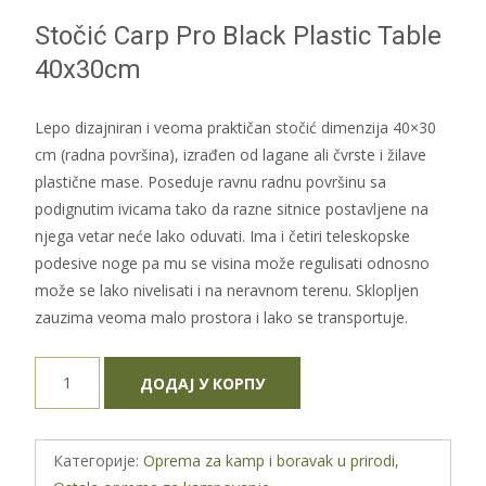
Stočić Carp Pro Black Plastic Table
40x30cm
Lepo dizajniran i veoma praktičan stočić dimenzija 40×30
cm (radna površina), izrađen od lagane ali čvrste i žilave
plastične mase. Poseduje ravnu radnu površinu sa
podignutim ivicama tako da razne sitnice postavljene na
njega vetar neće lako oduvati. Ima i četiri teleskopske
podesive noge pa mu se visina može regulisati odnosno
može se lako nivelisati i na neravnom terenu. Sklopljen
zauzima veoma malo prostora i lako se transportuje.
Stočić
ДОДАЈ У КОРПУ
Carp
Pro
Black
Категорије:
Oprema za kamp i boravak u prirodi
,
Plastic