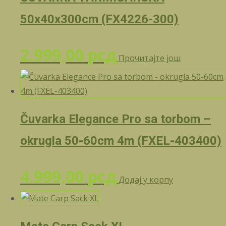
50x40x300cm (FX4226-300)
2.999,00
рсд
Прочитајте још
Čuvarka Elegance Pro sa torbom –
okrugla 50-60cm 4m (FXEL-403400)
4.999,00
рсд
Додај у корпу