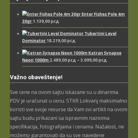
Enter Fishes Pole 4m
30gr
1.139,00
рсд
Tubertini Level
Dominator
18.219,00
рсд
Katran Synapse
Распон
Neon 1000m
2.489,00
рсд
–
3.699,00
рсд
цена:
од
Važno obaveštenje!
2.489,00 рсд
до
Sve cene na ovom sajtu iskazane su u dinarima.
3.699,00 рсд
PDV je uračunat u cenu. STKR Lokvanj maksimalno
koristi sve svoje resurse da Vam svi artikli na ovom
sajtu budu prikazani sa ispravnim nazivima
specifikacija, fotografijama i cenama. Nažalost, ne
možemo garantovati da su sve navedene