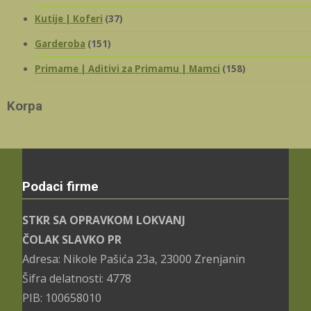
Kutije | Koferi
(37)
Garderoba
(151)
Primame | Aditivi za Primamu | Mamci
(158)
Korpa
Podaci firme
STKR SA OPRAVKOM LOKVANJ
ČOLAK SLAVKO PR
Adresa: Nikole Pašića 23a, 23000 Zrenjanin
Šifra delatnosti: 4778
PIB: 100658010