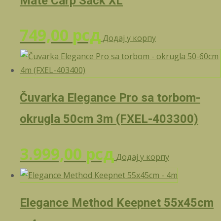
Mate Carp Sack XL
749,00
рсд
Додај у корпу
Čuvarka Elegance Pro sa torbom-
okrugla 50cm 3m (FXEL-403300)
3.999,00
рсд
Додај у корпу
Elegance Method Keepnet 55x45cm