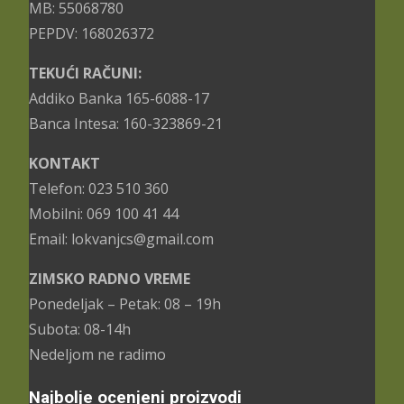
MB: 55068780
PEPDV: 168026372
TEKUĆI RAČUNI:
Addiko Banka 165-6088-17
Banca Intesa: 160-323869-21
KONTAKT
Telefon: 023 510 360
Mobilni: 069 100 41 44
Email: lokvanjcs@gmail.com
ZIMSKO RADNO VREME
Ponedeljak – Petak: 08 – 19h
Subota: 08-14h
Nedeljom ne radimo
Najbolje ocenjeni proizvodi