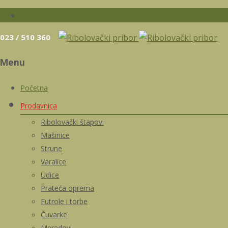
023 / 510 360
Menu
Skip
Početna
to
Prodavnica
content
Ribolovački štapovi
Mašinice
Strune
Varalice
Udice
Prateća oprema
Futrole i torbe
Čuvarke
Meredovi