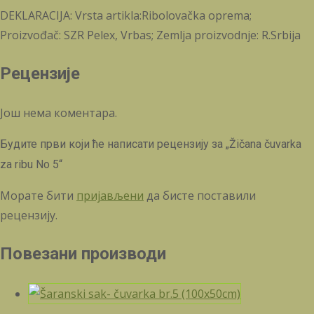
DEKLARACIJA: Vrsta artikla:Ribolovačka oprema;
Proizvođač: SZR Pelex, Vrbas; Zemlja proizvodnje: R.Srbija
Рецензије
Још нема коментара.
Будите први који ће написати рецензију за „Žičana čuvarka
za ribu No 5“
Морате бити
пријављени
да бисте поставили
рецензију.
Повезани производи