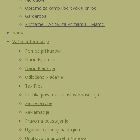
Oprema za kamp i boravak u prirodi
Garderoba
Primame – Aditivi za Primamu – Mamci
Korpa
Važne Informacije
Pomoć pri kupovini
Način Isporuke
Način Plaćanja
Odloženo Plaćanje
Tax Free
Politika privatnosti i uslovi korišćenja
Zamena robe
Reklamacije
Pravo na odustajanje
Ugovor o prodaji na daljinu
Uputstvo za upotrebu štapova