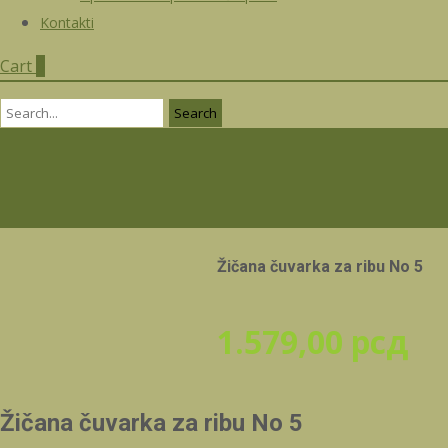
Kontakti
Cart
0
Search
for:
Žičana čuvarka za ribu No 5
1.579,00
рсд
Žičana čuvarka za ribu No 5