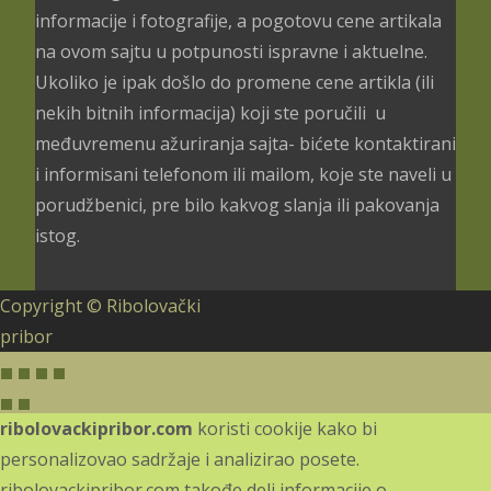
informacije i fotografije, a pogotovu cene artikala
na ovom sajtu u potpunosti ispravne i aktuelne.
Ukoliko je ipak došlo do promene cene artikla (ili
nekih bitnih informacija) koji ste poručili u
međuvremenu ažuriranja sajta- bićete kontaktirani
i informisani telefonom ili mailom, koje ste naveli u
porudžbenici, pre bilo kakvog slanja ili pakovanja
istog.
Copyright © Ribolovački
pribor
ribolovackipribor.com
koristi cookije kako bi
personalizovao sadržaje i analizirao posete.
ribolovackipribor.com takođe deli informacije o