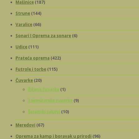
Mašinice
(187)
1.399,00 рсд
Strune
(144)
до
Varalice
(66)
Sonari I Oprema za sonare
(6)
1.675,00 рсд
Udice
(111)
Prateća oprema
(422)
Futrole i torbe
(115)
Čuvarke
(20)
Žičane čuvarke
(1)
Takmičarske čuvarke
(9)
Šaranski sakovi
(10)
Meredovi
(67)
Oprema za kamp i boravak u prirodi
(96)