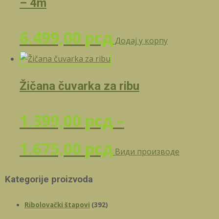
– 4m
6.499,00
рсд
Додај у корпу
Žičana čuvarka za ribu
1.399,00
рсд
–
Распон
1.675,00
рсд
Види производе
цена:
Kategorije proizvoda
од
Ribolovački štapovi
(392)