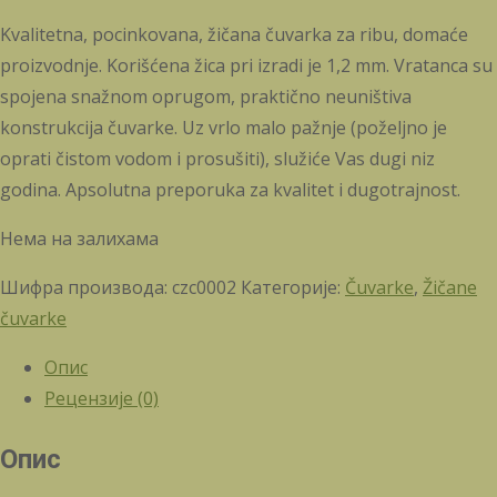
Kvalitetna, pocinkovana, žičana čuvarka za ribu, domaće
proizvodnje. Korišćena žica pri izradi je 1,2 mm. Vratanca su
spojena snažnom oprugom, praktično neuništiva
konstrukcija čuvarke. Uz vrlo malo pažnje (poželjno je
oprati čistom vodom i prosušiti), služiće Vas dugi niz
godina. Apsolutna preporuka za kvalitet i dugotrajnost.
Нема на залихама
Шифра производа:
czc0002
Категорије:
Čuvarke
,
Žičane
čuvarke
Опис
Рецензије (0)
Опис