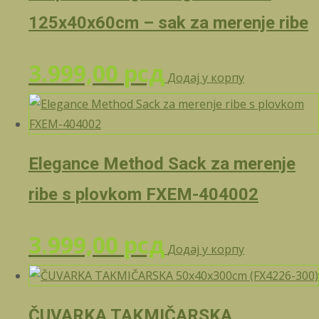
125x40x60cm – sak za merenje ribe
3.999,00
рсд
Додај у корпу
Elegance Method Sack za merenje
ribe s plovkom FXEM-404002
3.999,00
рсд
Додај у корпу
ČUVARKA TAKMIČARSKA