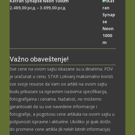
Katran Synapse Neon 1000m
Распон
2.489,00
рсд
–
3.699,00
рсд
цена:
од
2.489,00 рсд
до
3.699,00 рсд
Važno obaveštenje!
Sve cene na ovom sajtu iskazane su u dinarima. PDV
je uračunat u cenu. STKR Lokvanj maksimalno koristi
sve svoje resurse da Vam svi artikli na ovom sajtu
budu prikazani sa ispravnim nazivima specifikacija,
fotografijama i cenama. Nažalost, ne možemo
garantovati da su sve navedene informacije i
fotografije, a pogotovu cene artikala na ovom sajtu u
potpunosti ispravne i aktuelne. Ukoliko je ipak došlo
do promene cene artikla (ili nekih bitnih informacija)