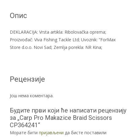
Опис
DEKLARACIJA: Vrsta artikla: Ribolovačka oprema;
Proizvođač: Viva Fishing Tackle Ltd; Uvoznik: “ForMax
Store d.o.o. Novi Sad; Zemlja porekla: NR Kina;
Рецензије
Још нема коментара.
Будите први који ће написати рецензију
за „Carp Pro Makazice Braid Scissors
CP364241“
Морате бити
пријављени
да бисте поставили