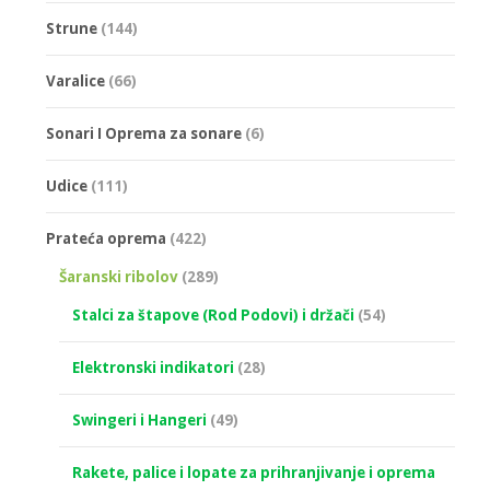
Strune
(144)
Varalice
(66)
Sonari I Oprema za sonare
(6)
Udice
(111)
Prateća oprema
(422)
Šaranski ribolov
(289)
Stalci za štapove (Rod Podovi) i držači
(54)
Elektronski indikatori
(28)
Swingeri i Hangeri
(49)
Rakete, palice i lopate za prihranjivanje i oprema