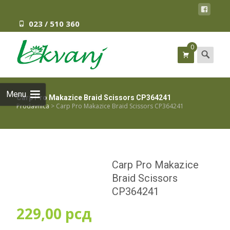
023 / 510 360
0
Search
for:
Menu
Carp Pro Makazice Braid Scissors CP364241
Prodavnica
>
Carp Pro Makazice Braid Scissors CP364241
Carp Pro Makazice
Braid Scissors
CP364241
229,00
рсд