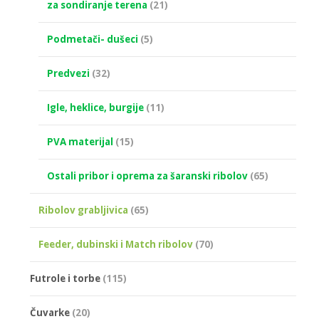
za sondiranje terena
(21)
Podmetači- dušeci
(5)
Predvezi
(32)
Igle, heklice, burgije
(11)
PVA materijal
(15)
Ostali pribor i oprema za šaranski ribolov
(65)
Ribolov grabljivica
(65)
Feeder, dubinski i Match ribolov
(70)
Futrole i torbe
(115)
Čuvarke
(20)