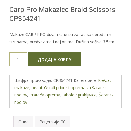
Carp Pro Makazice Braid Scissors
CP364241
Makaze CARP PRO dizajnirane su za rad sa upredenim
strunama, predvezima i najlonima. Dužina sečiva 3.5cm
Carp
ДОДАЈ У КОРПУ
Pro
Makazice
Braid
Шифра производа:
CP364241
Категорије:
Klešta,
Scissors
makaze, peani
,
Ostali pribor i oprema za šaranski
CP364241
ribolov
,
Prateća oprema
,
Ribolov grabljivica
,
Šaranski
количина
ribolov
Опис
Рецензије (0)