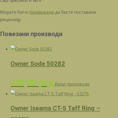
Carp Specialist R No 6“
Морате бити
пријављени
да бисте поставили
рецензију.
Повезани производи
Owner Sode 50282
229,00
рсд
Види производе
Owner Iseama CT-5 Taff Ring –