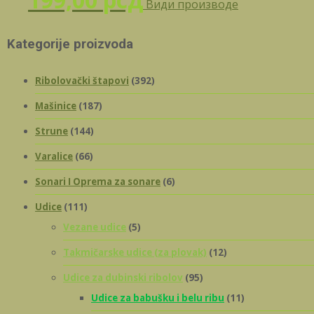
Види производе
Kategorije proizvoda
Ribolovački štapovi
(392)
Mašinice
(187)
Strune
(144)
Varalice
(66)
Sonari I Oprema za sonare
(6)
Udice
(111)
Vezane udice
(5)
Takmičarske udice (za plovak)
(12)
Udice za dubinski ribolov
(95)
Udice za babušku i belu ribu
(11)