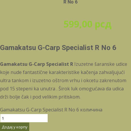
R No 6
599,00
рсд
Gamakatsu G-Carp Specialist R No 6
Gamakatsu G-Carp Specialist R
Izuzetne šaranske udice
koje nude fantastične karakteristike kačenja zahvaljujući
ultra tankom i izuzetno oštrom vrhu i okcetu zakrenutom
pod 15 stepeni ka unutra . Širok luk omogućava da udica
drži bolje čak i pod velikim pritiskom.
Gamakatsu G-Carp Specialist R No 6 количина
Додај у корпу