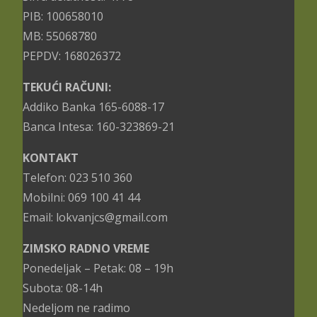
PIB: 100658010
MB: 55068780
PEPDV: 168026372
TEKUĆI RAČUNI:
Addiko Banka 165-6088-17
Banca Intesa: 160-323869-21
KONTAKT
Telefon: 023 510 360
Mobilni: 069 100 41 44
Email: lokvanjcs@gmail.com
ZIMSKO RADNO VREME
Ponedeljak – Petak: 08 – 19h
Subota: 08-14h
Nedeljom ne radimo