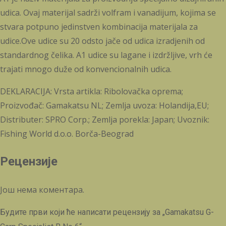
udica. Ovaj materijal sadrži volfram i vanadijum, kojima se
stvara potpuno jedinstven kombinacija materijala za
udice.Ove udice su 20 odsto jače od udica izradjenih od
standardnog čelika. A1 udice su lagane i izdržljive, vrh će
trajati mnogo duže od konvencionalnih udica.
DEKLARACIJA: Vrsta artikla: Ribolovačka oprema;
Proizvođač: Gamakatsu NL; Zemlja uvoza: Holandija,EU;
Distributer: SPRO Corp.; Zemlja porekla: Japan; Uvoznik:
Fishing World d.o.o. Borča-Beograd
Рецензије
Још нема коментара.
Будите први који ће написати рецензију за „Gamakatsu G-