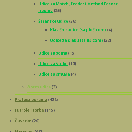
Udice za Match, Feeder i Method Feeder
ribolov
(25)
Šaranske udice
(36)
Klasične udice (sa pločicom)
(4)
Udice za dlaku (sa ušicom)
(32)
Udice za soma
(15)
Udice za štuku
(10)
Udice za smuđa
(4)
Worm udice
(3)
Prateća oprema
(422)
Futrole i torbe
(115)
Čuvarke
(20)
Meredovi
(67)