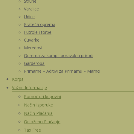
Strune
Varalice
Udice
Prateća oprema
Futrole i torbe
Čuvarke
Meredovi
Oprema za kamp i boravak u prirodi
Garderoba
Primame – Aditivi za Primamu – Mamci
Korpa
Važne Informacije
Pomoć pri kupovini
Način Isporuke
Način Plaćanja
Odloženo Plaćanje
Tax Free