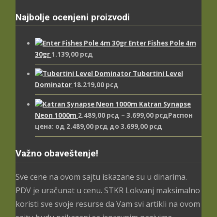
Najbolje ocenjeni proizvodi
Enter Fishes Pole 4m
30gr
1.139,00
рсд
Tubertini Level
Dominator
18.219,00
рсд
Katran Synapse
Neon 1000m
2.489,00
рсд
–
3.699,00
рсд
Распон
цена: од 2.489,00 рсд до 3.699,00 рсд
Važno obaveštenje!
Sve cene na ovom sajtu iskazane su u dinarima.
PDV je uračunat u cenu. STKR Lokvanj maksimalno
koristi sve svoje resurse da Vam svi artikli na ovom