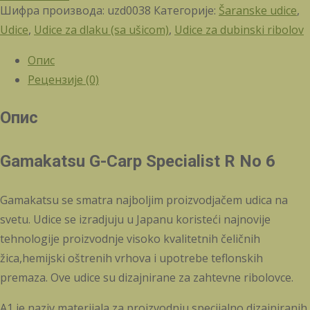
Шифра производа:
uzd0038
Категорије:
Šaranske udice
,
Udice
,
Udice za dlaku (sa ušicom)
,
Udice za dubinski ribolov
Опис
Рецензије (0)
Опис
Gamakatsu G-Carp Specialist R No 6
Gamakatsu se smatra najboljim proizvodjačem udica na
svetu. Udice se izradjuju u Japanu koristeći najnovije
tehnologije proizvodnje visoko kvalitetnih čeličnih
žica,hemijski oštrenih vrhova i upotrebe teflonskih
premaza. Ove udice su dizajnirane za zahtevne ribolovce.
A1 je naziv materijala za proizvodnju specijalno dizajniranih