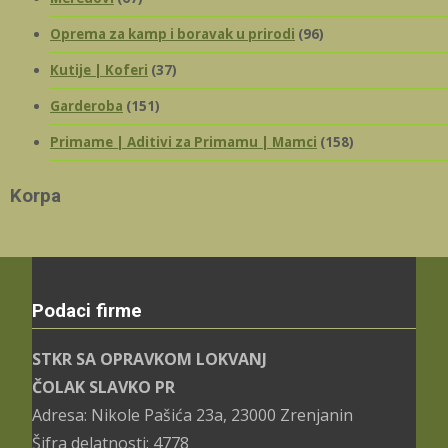
Oprema za kamp i boravak u prirodi
(96)
Kutije | Koferi
(37)
Garderoba
(151)
Primame | Aditivi za Primamu | Mamci
(158)
Korpa
Podaci firme
STKR SA OPRAVKOM LOKVANJ
ČOLAK SLAVKO PR
Adresa: Nikole Pašića 23a, 23000 Zrenjanin
Šifra delatnosti: 4778