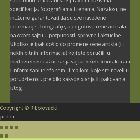
sajtu budu prikazani sa ispravnim nazivima
specifikacija, fotografijama i cenama. Nažalost, ne
možemo garantovati da su sve navedene
informacije i fotografije, a pogotovu cene artikala
na ovom sajtu u potpunosti ispravne i aktuelne.
Ukoliko je ipak došlo do promene cene artikla (ili
nekih bitnih informacija) koji ste poručili u
međuvremenu ažuriranja sajta- bićete kontaktirani
i informisani telefonom ili mailom, koje ste naveli u
porudžbenici, pre bilo kakvog slanja ili pakovanja
istog.
Copyright © Ribolovački
pribor