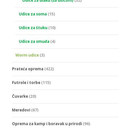
Udice za dlaku (sa ušicom)
(32)
Udice za soma
(15)
Udice za štuku
(10)
Udice za smuđa
(4)
Worm udice
(3)
Prateća oprema
(422)
Futrole i torbe
(115)
Čuvarke
(20)
Meredovi
(67)
Oprema za kamp i boravak u prirodi
(96)