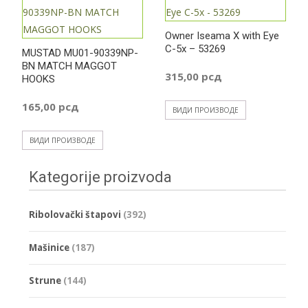
125,00 рсд
Owner Iseama X with Eye
до
C-5x – 53269
MUSTAD MU01-90339NP-
BN MATCH MAGGOT
315,00
рсд
HOOKS
249,00 рсд
165,00
рсд
ВИДИ ПРОИЗВОДЕ
ВИДИ ПРОИЗВОДЕ
Kategorije proizvoda
Ribolovački štapovi
(392)
Mašinice
(187)
Strune
(144)