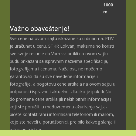
до
3.699,00 рсд
Važno obaveštenje!
Sve cene na ovom sajtu iskazane su u dinarima. PDV
je uračunat u cenu. STKR Lokvanj maksimalno koristi
sve svoje resurse da Vam svi artikli na ovom sajtu
budu prikazani sa ispravnim nazivima specifikacija,
fotografijama i cenama. Nažalost, ne možemo
garantovati da su sve navedene informacije i
fotografije, a pogotovu cene artikala na ovom sajtu u
potpunosti ispravne i aktuelne. Ukoliko je ipak došlo
do promene cene artikla (ili nekih bitnih informacija)
koji ste poručili u međuvremenu ažuriranja sajta-
bićete kontaktirani i informisani telefonom ili mailom,
koje ste naveli u porudžbenici, pre bilo kakvog slanja ili
pakovanja istog.