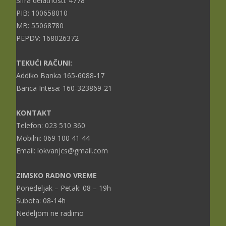
Šifra delatnosti: 4778
PIB: 100658010
MB: 55068780
PEPDV: 168026372
TEKUĆI RAČUNI:
Addiko Banka 165-6088-17
Banca Intesa: 160-323869-21
KONTAKT
Telefon: 023 510 360
Mobilni: 069 100 41 44
Email: lokvanjcs@gmail.com
ZIMSKO RADNO VREME
Ponedeljak – Petak: 08 – 19h
Subota: 08-14h
Nedeljom ne radimo