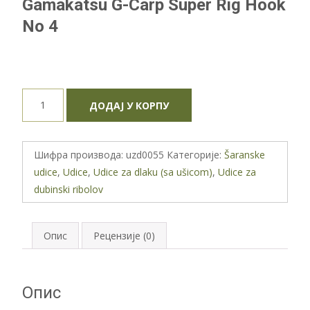
Gamakatsu G-Carp Super Rig Hook
No 4
Gamakatsu
ДОДАЈ У КОРПУ
G-
Carp
Super
Шифра производа:
uzd0055
Категорије:
Šaranske
Rig
udice
,
Udice
,
Udice za dlaku (sa ušicom)
,
Udice za
Hook
dubinski ribolov
No
4
количина
Опис
Рецензије (0)
Опис