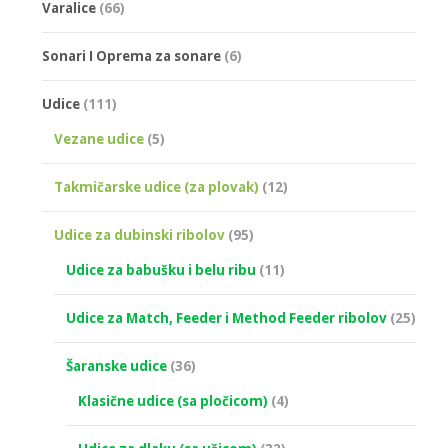
Varalice
(66)
Sonari I Oprema za sonare
(6)
Udice
(111)
Vezane udice
(5)
Takmičarske udice (za plovak)
(12)
Udice za dubinski ribolov
(95)
Udice za babušku i belu ribu
(11)
Udice za Match, Feeder i Method Feeder ribolov
(25)
Šaranske udice
(36)
Klasične udice (sa pločicom)
(4)