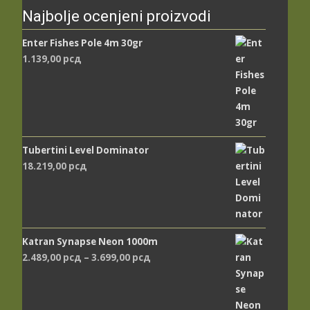
Najbolje ocenjeni proizvodi
Enter Fishes Pole 4m 30gr
1.139,00
рсд
Tubertini Level Dominator
18.219,00
рсд
Katran Synapse Neon 1000m
Распон
2.489,00
рсд
–
3.699,00
рсд
цена:
од
2.489,00 рсд