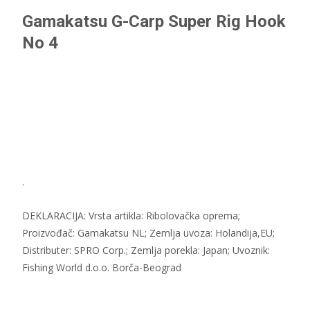
Gamakatsu G-Carp Super Rig Hook
No 4
.
DEKLARACIJA: Vrsta artikla: Ribolovačka oprema;
Proizvođač: Gamakatsu NL; Zemlja uvoza: Holandija,EU;
Distributer: SPRO Corp.; Zemlja porekla: Japan; Uvoznik:
Fishing World d.o.o. Borča-Beograd