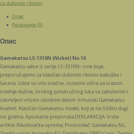
za dubinski ribolov
Опис
Рецензије (0)
Опис
Gamakatsu LS-1310N (Nickel) No.16
Gamakatsu udice iz serije LS-3310N- crne boje,
preporučujemo za klasičan dubinski ribolov babuške i
šarana. Udice su vrlo snažne, izuzetno oštre,sa vratom
srednje dužine, širokog polukružnog luka sa zakošenim i
zakrivljeni vršnim ubodnim delom. Vrhunski Gamakatsu
kvalitet. Klasičan Gamakatsu model, koji je na tržištu dugi
niz godina. Apsolutna preporuka.DEKLARACIJA: Vrsta
artikla: Ribolovačka oprema; Proizvođač: Gamakatsu NL;
Zemlja uvoza: Holandija,EU; Distributer: SPRO Corp.; Zemlja