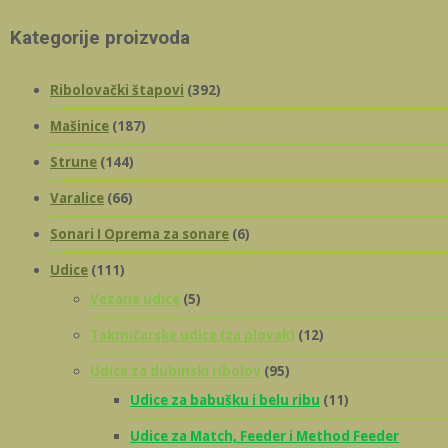
Kategorije proizvoda
Ribolovački štapovi
(392)
Mašinice
(187)
Strune
(144)
Varalice
(66)
Sonari I Oprema za sonare
(6)
Udice
(111)
Vezane udice
(5)
Takmičarske udice (za plovak)
(12)
Udice za dubinski ribolov
(95)
Udice za babušku i belu ribu
(11)
Udice za Match, Feeder i Method Feeder