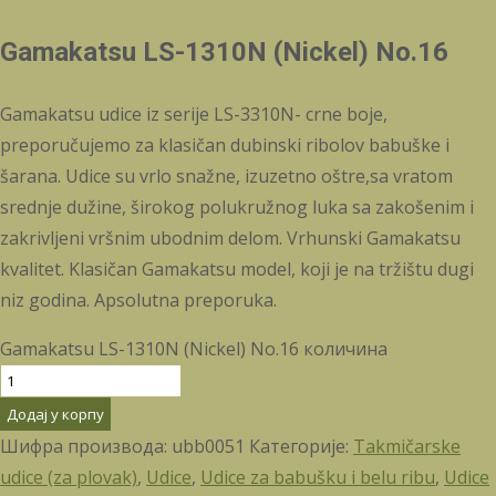
Gamakatsu LS-1310N (Nickel) No.16
Gamakatsu udice iz serije LS-3310N- crne boje,
preporučujemo za klasičan dubinski ribolov babuške i
šarana. Udice su vrlo snažne, izuzetno oštre,sa vratom
srednje dužine, širokog polukružnog luka sa zakošenim i
zakrivljeni vršnim ubodnim delom. Vrhunski Gamakatsu
kvalitet. Klasičan Gamakatsu model, koji je na tržištu dugi
niz godina. Apsolutna preporuka.
Gamakatsu LS-1310N (Nickel) No.16 количина
Додај у корпу
Шифра производа:
ubb0051
Категорије:
Takmičarske
udice (za plovak)
,
Udice
,
Udice za babušku i belu ribu
,
Udice