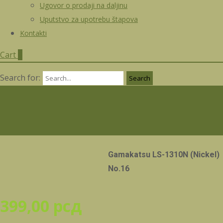
Ugovor o prodaji na daljinu
Uputstvo za upotrebu štapova
Kontakti
Cart
0
Search for:
Gamakatsu LS-1310N (Nickel)
No.16
399,00
рсд