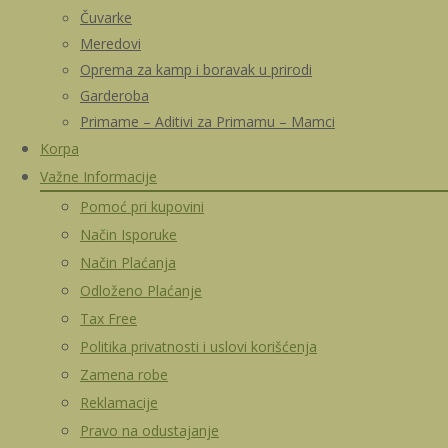
Čuvarke
Meredovi
Oprema za kamp i boravak u prirodi
Garderoba
Primame – Aditivi za Primamu – Mamci
Korpa
Važne Informacije
Pomoć pri kupovini
Način Isporuke
Način Plaćanja
Odloženo Plaćanje
Tax Free
Politika privatnosti i uslovi korišćenja
Zamena robe
Reklamacije
Pravo na odustajanje