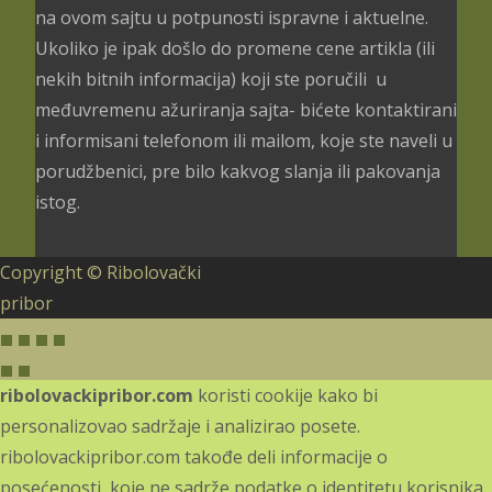
na ovom sajtu u potpunosti ispravne i aktuelne.
Ukoliko je ipak došlo do promene cene artikla (ili
nekih bitnih informacija) koji ste poručili u
međuvremenu ažuriranja sajta- bićete kontaktirani
i informisani telefonom ili mailom, koje ste naveli u
porudžbenici, pre bilo kakvog slanja ili pakovanja
istog.
Copyright © Ribolovački
pribor
ribolovackipribor.com
koristi cookije kako bi
personalizovao sadržaje i analizirao posete.
ribolovackipribor.com takođe deli informacije o
posećenosti, koje ne sadrže podatke o identitetu korisnika,