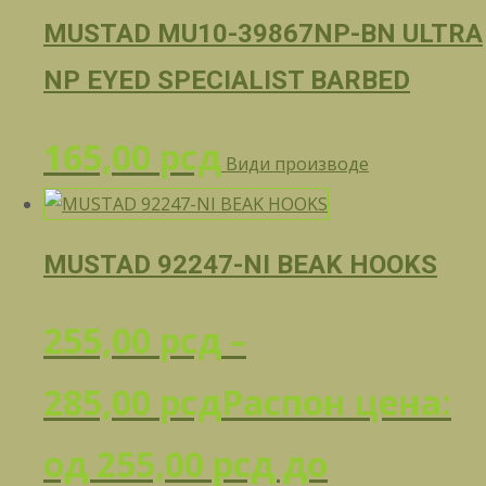
MUSTAD MU10-39867NP-BN ULTRA
NP EYED SPECIALIST BARBED
165,00
рсд
Види производе
MUSTAD 92247-NI BEAK HOOKS
255,00
рсд
–
285,00
рсд
Распон цена:
од 255,00 рсд до