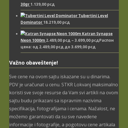
30gr
1.139,00
рсд
Tubertini Level
Dominator
18.219,00
рсд
Katran Synapse
Neon 1000m
2.489,00
рсд
–
3.699,00
рсд
Распон
цена: од 2.489,00 рсд до 3.699,00 рсд
Važno obaveštenje!
Sve cene na ovom sajtu iskazane su u dinarima.
PDV je uračunat u cenu. STKR Lokvanj maksimalno
koristi sve svoje resurse da Vam svi artikli na ovom
sajtu budu prikazani sa ispravnim nazivima
specifikacija, fotografijama i cenama. Nažalost, ne
možemo garantovati da su sve navedene
informacije i fotografije, a pogotovu cene artikala