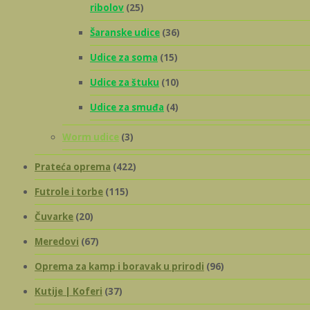
ribolov
(25)
Šaranske udice
(36)
Udice za soma
(15)
Udice za štuku
(10)
Udice za smuđa
(4)
Worm udice
(3)
Prateća oprema
(422)
Futrole i torbe
(115)
Čuvarke
(20)
Meredovi
(67)
Oprema za kamp i boravak u prirodi
(96)
Kutije | Koferi
(37)