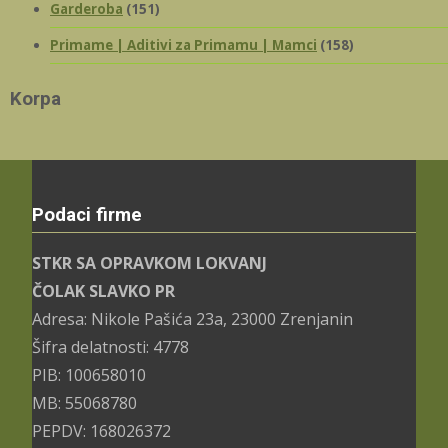
Garderoba
(151)
Primame | Aditivi za Primamu | Mamci
(158)
Korpa
Podaci firme
STKR SA OPRAVKOM LOKVANJ
ČOLAK SLAVKO PR
Adresa: Nikole Pašića 23a, 23000 Zrenjanin
Šifra delatnosti: 4778
PIB: 100658010
MB: 55068780
PEPDV: 168026372