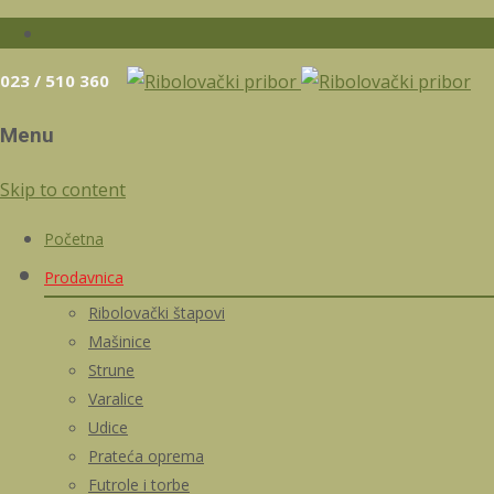
023 / 510 360
Menu
Skip to content
Početna
Prodavnica
Ribolovački štapovi
Mašinice
Strune
Varalice
Udice
Prateća oprema
Futrole i torbe