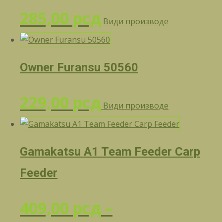
285,00 рсд
Види производе
Owner Furansu 50560
229,00
рсд
Види производе
Gamakatsu A1 Team Feeder Carp
Feeder
409,00
рсд
–