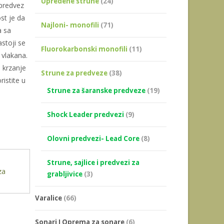
Upredene strune
(24)
 predvez
st je da
Najloni- monofili
(71)
a sa
stoji se
Fluorokarbonski monofili
(11)
 vlakana.
 krzanje
Strune za predveze
(38)
istite u
Strune za šaranske predveze
(19)
Shock Leader predvezi
(9)
Olovni predvezi- Lead Core
(8)
Strune, sajlice i predvezi za
za
grabljivice
(3)
Varalice
(66)
Sonari I Oprema za sonare
(6)