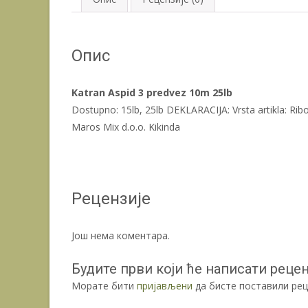
Опис
Katran Aspid 3 predvez 10m 25lb
Dostupno: 15lb, 25lb DEKLARACIJA: Vrsta artikla: Ri
Maros Mix d.o.o. Kikinda
Рецензије
Још нема коментара.
Будите први који ће написати реценз
Морате бити
пријављени
да бисте поставили рец