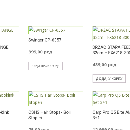
Swinger CP-6357
ANGE
DRŽAČ ŠTAPA FEE
999,00
рсд
32cm – FX6218-30
489,00
рсд
ВИДИ ПРОИЗВОДЕ
ДОДАЈ У КОРПУ
klink
CSHS Hair Stops- Boili
Carp Pro Q5 Bite A
Stoperi
3+1
75,00
рсд
12.999,00
рсд