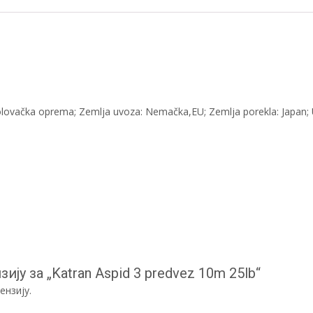
bolovačka oprema; Zemlja uvoza: Nemačka,EU; Zemlja porekla: Japan; 
ију за „Katran Aspid 3 predvez 10m 25lb“
ензију.