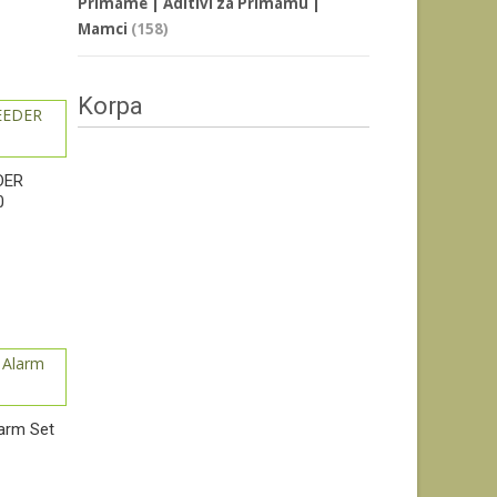
Primame | Aditivi za Primamu |
Mamci
(158)
Korpa
DER
0
larm Set