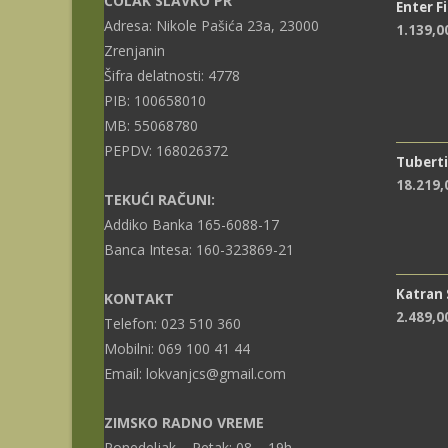
ČOLAK SLAVKO PR
Enter F
Adresa: Nikole Pašića 23a, 23000
1.139,0
Zrenjanin
Šifra delatnosti: 4778
PIB: 100658010
MB: 55068780
PEPDV: 168026372
Tuberti
18.219
TEKUĆI RAČUNI:
Addiko Banka 165-6088-17
Banca Intesa: 160-323869-21
Katran
KONTAKT
2.489,0
Telefon: 023 510 360
Mobilni: 069 100 41 44
Email: lokvanjcs@gmail.com
ZIMSKO RADNO VREME
Ponedeljak – Petak: 08 – 19h