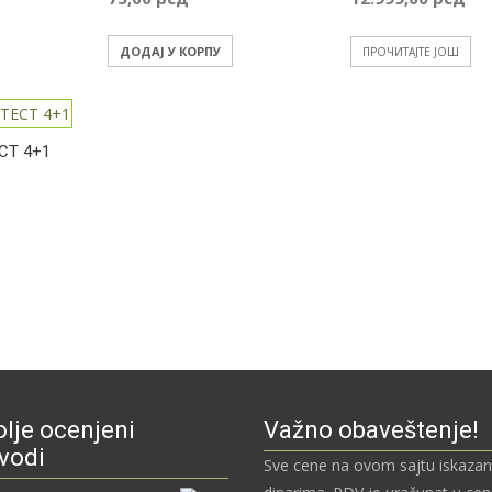
ДОДАЈ У КОРПУ
ПРОЧИТАЈТЕ ЈОШ
CT 4+1
lje ocenjeni
Važno obaveštenje!
vodi
Sve cene na ovom sajtu iskazan