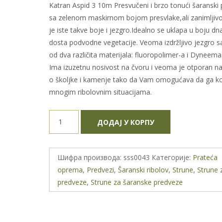
Katran Aspid 3 10m Presvučeni i brzo tonući šaranski
sa zelenom maskirnom bojom presvlake,ali zanimljivo
je iste takve boje i jezgro.Idealno se uklapa u boju dn
dosta podvodne vegetacije. Veoma izdržljivo jezgro sa
od dva različita materijala: fluoropolimer-a i Dyneema
Ima izuzetnu nosivost na čvoru i veoma je otporan na
o školjke i kamenje tako da Vam omogućava da ga kor
mnogim ribolovnim situacijama.
Katran
ДОДАЈ У КОРПУ
Aspid
3
predvez
Шифра производа:
sss0043
Категорије:
Prateća
10m
oprema
,
Predvezi
,
Šaranski ribolov
,
Strune
,
Strune 
25lb
predveze
,
Strune za šaranske predveze
количина