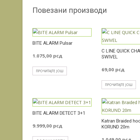
Повезани производи
BITE ALARM Pulsar
C LINE QUICK CH
1.075,00
рсд
SWIVEL
69,00
рсд
ПРОЧИТАЈТЕ ЈОШ
ПРОЧИТАЈТЕ ЈОШ
BITE ALARM DETECT 3+1
Katran Braided hoo
9.999,00
рсд
KORUND 20m
1.049,00
рсд