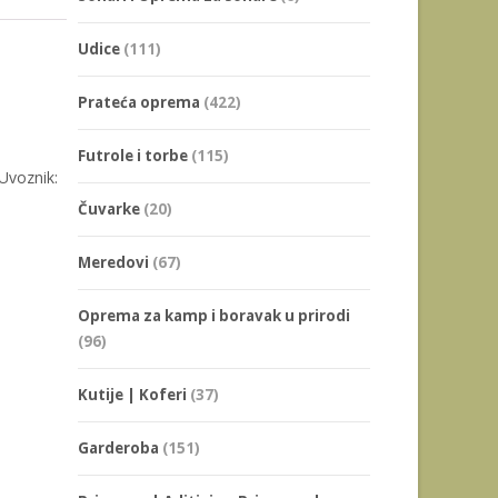
Udice
(111)
Prateća oprema
(422)
Futrole i torbe
(115)
Uvoznik:
Čuvarke
(20)
Meredovi
(67)
Oprema za kamp i boravak u prirodi
(96)
Kutije | Koferi
(37)
Garderoba
(151)