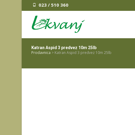
023 / 510 360
Katran Aspid 3 predvez 10m 25lb
Prodavnica
>
Katran Aspid 3 predvez 10m 25lb