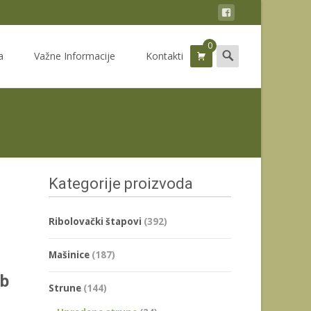
0
Search
a
Važne Informacije
Kontakti
for:
Kategorije proizvoda
Ribolovački štapovi
(392)
Mašinice
(187)
lb
Strune
(144)