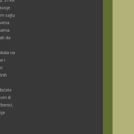
nu. STKR
 svoje
om sajtu
ivima
enama.
ti da
ikala na
e i
do
tnih
bićete
om ili
benici,
nja