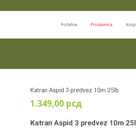
Skip
to
Početna
Prodavnica
Korp
content
Katran Aspid 3 predvez 10m 25lb
1.349,00
рсд
Katran Aspid 3 predvez 10m 25