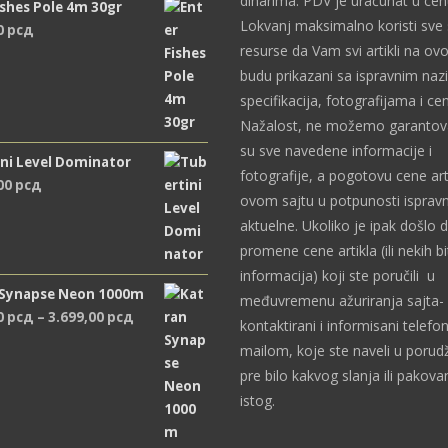
dinarima. PDV je uračunat u ce
ishes Pole 4m 30gr
Lokvanj maksimalno koristi sve
0
рсд
resurse da Vam svi artikli na ov
budu prikazani sa ispravnim naz
specifikacija, fotografijama i c
Nažalost, ne možemo garantova
su sve navedene informacije i
ni Level Dominator
fotografije, a pogotovu cene art
,00
рсд
ovom sajtu u potpunosti ispravn
aktuelne. Ukoliko je ipak došlo 
promene cene artikla (ili nekih bi
informacija) koji ste poručili u
 Synapse Neon 1000m
međuvremenu ažuriranja sajta- 
Распон
0
рсд
–
3.699,00
рсд
kontaktirani i informisani telefon
цена:
mailom, koje ste naveli u porudž
од
pre bilo kakvog slanja ili pakova
2.489,00 рсд
istog.
до
3.699,00 рсд