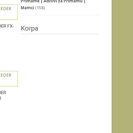
Primame | Aditivi za Primamu |
Mamci
(158)
ER FX-
Korpa
DER
0