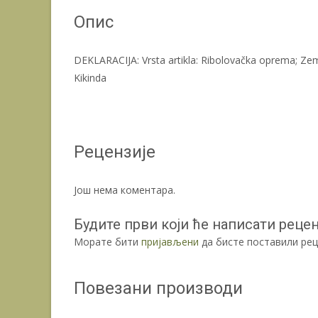
Опис
DEKLARACIJA: Vrsta artikla: Ribolovačka oprema; Zem
Kikinda
Рецензије
Још нема коментара.
Будите први који ће написати рецензи
Морате бити
пријављени
да бисте поставили рец
Повезани производи