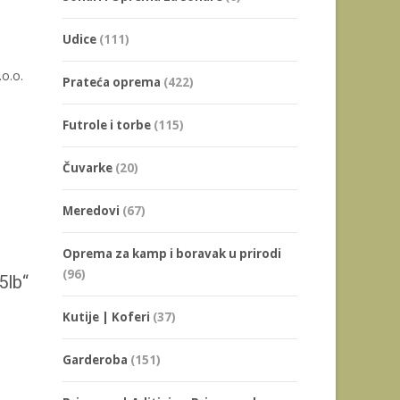
Udice
(111)
o.o.
Prateća oprema
(422)
Futrole i torbe
(115)
Čuvarke
(20)
Meredovi
(67)
Oprema za kamp i boravak u prirodi
(96)
5lb“
Kutije | Koferi
(37)
Garderoba
(151)