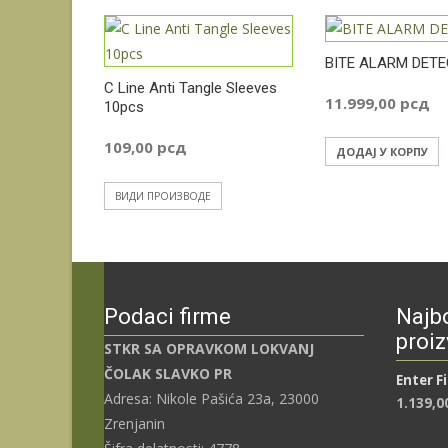
BITE ALARM DETE
C Line Anti Tangle Sleeves
11.999,00
рсд
10pcs
109,00
рсд
ДОДАЈ У КОРПУ
ВИДИ ПРОИЗВОДЕ
Podaci firme
Najbo
proiz
STKR SA OPRAVKOM LOKVANJ
ČOLAK SLAVKO PR
Enter F
Adresa: Nikole Pašića 23a, 23000
1.139,0
Zrenjanin