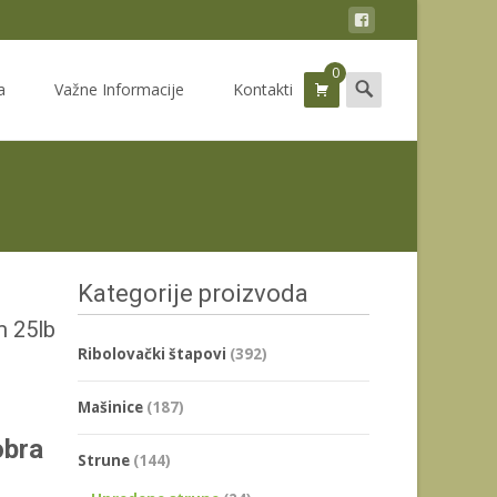
0
Search
a
Važne Informacije
Kontakti
for:
Kategorije proizvoda
m 25lb
Ribolovački štapovi
(392)
Mašinice
(187)
obra
Strune
(144)