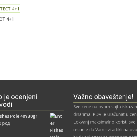
CT 4+1
lje ocenjeni
Važno obaveštenje!
vodi
Sve cene na ovom sajtu iskazan
dinarima. PDV je uračunat u ce
ishes Pole 4m 30gr
Lokvanj maksimalno koristi sve
0
рсд
resurse da Vam svi artikli na ov