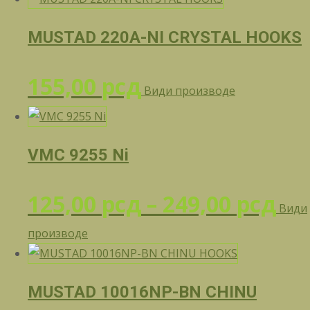
од
MUSTAD 220A-NI CRYSTAL HOOKS
149
155,00
рсд
Види производе
до
225
VMC 9255 Ni
Ра
125,00
рсд
–
249,00
рсд
Види
производе
це
од
MUSTAD 10016NP-BN CHINU