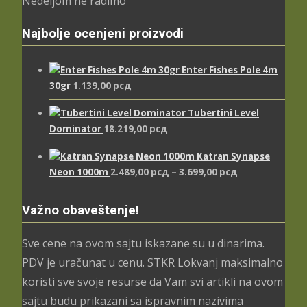
Nedeljom ne radimo
Najbolje ocenjeni proizvodi
Enter Fishes Pole 4m
30gr
1.139,00
рсд
Tubertini Level
Dominator
18.219,00
рсд
Katran Synapse
Распон
Neon 1000m
2.489,00
рсд
–
3.699,00
рсд
цена:
од
Važno obaveštenje!
2.489,00 рсд
до
Sve cene na ovom sajtu iskazane su u dinarima.
3.699,00 рсд
PDV je uračunat u cenu. STKR Lokvanj maksimalno
koristi sve svoje resurse da Vam svi artikli na ovom
sajtu budu prikazani sa ispravnim nazivima