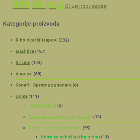
399,00
рсд
Види производе
459
Kategorije proizvoda
Ribolovački štapovi
(392)
Mašinice
(187)
Strune
(144)
Varalice
(66)
Sonari I Oprema za sonare
(6)
Udice
(111)
Vezane udice
(5)
Takmičarske udice (za plovak)
(12)
Udice za dubinski ribolov
(95)
Udice za babušku i belu ribu
(11)