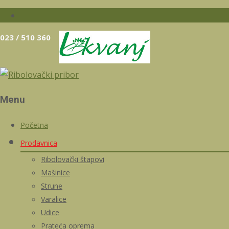
023 / 510 360
Menu
Skip
Početna
to
Prodavnica
content
Ribolovački štapovi
Mašinice
Strune
Varalice
Udice
Prateća oprema