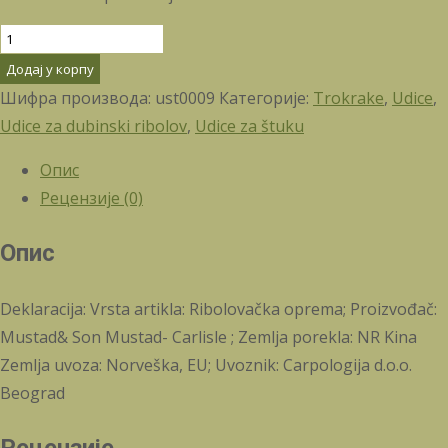
MUSTAD
36329NP-
Додај у корпу
BN
Шифра производа:
ust0009
Категорије:
Trokrake
,
Udice
,
ULTRAPOINT
Udice za dubinski ribolov
,
Udice za štuku
TREBLE
Опис
3X
Рецензије (0)
STRONG
4
Опис
количина
Deklaracija: Vrsta artikla: Ribolovačka oprema; Proizvođač:
Mustad& Son Mustad- Carlisle ; Zemlja porekla: NR Kina
Zemlja uvoza: Norveška, EU; Uvoznik: Carpologija d.o.o.
Beograd