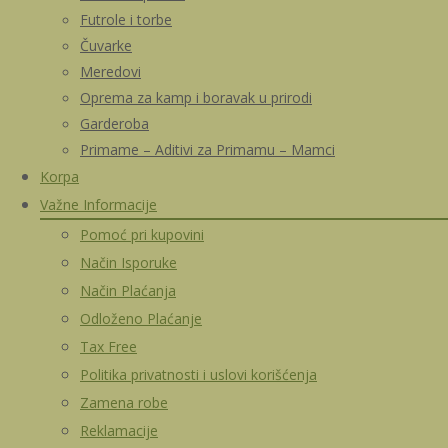
Futrole i torbe
Čuvarke
Meredovi
Oprema za kamp i boravak u prirodi
Garderoba
Primame – Aditivi za Primamu – Mamci
Korpa
Važne Informacije
Pomoć pri kupovini
Način Isporuke
Način Plaćanja
Odloženo Plaćanje
Tax Free
Politika privatnosti i uslovi korišćenja
Zamena robe
Reklamacije