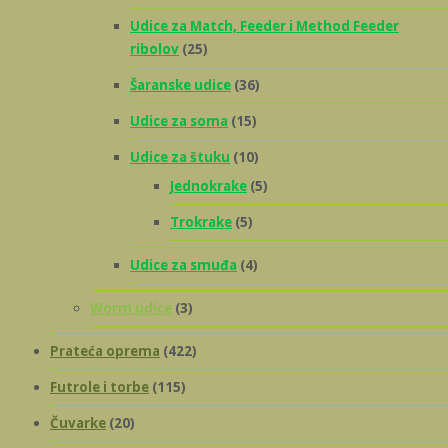
Udice za Match, Feeder i Method Feeder
ribolov
(25)
Šaranske udice
(36)
Udice za soma
(15)
Udice za štuku
(10)
Jednokrake
(5)
Trokrake
(5)
Udice za smuđa
(4)
Worm udice
(3)
Prateća oprema
(422)
Futrole i torbe
(115)
Čuvarke
(20)