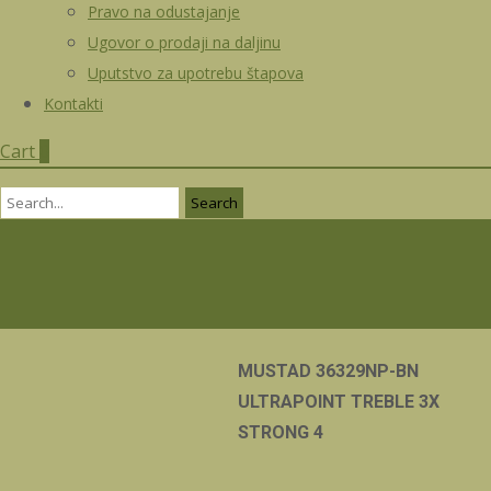
Pravo na odustajanje
Ugovor o prodaji na daljinu
Uputstvo za upotrebu štapova
Kontakti
Cart
0
Search
for:
MUSTAD 36329NP-BN
ULTRAPOINT TREBLE 3X
STRONG 4