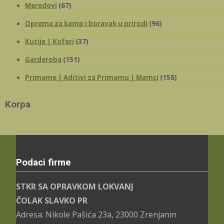
Meredovi
(67)
Oprema za kamp i boravak u prirodi
(96)
Kutije | Koferi
(37)
Garderoba
(151)
Primame | Aditivi za Primamu | Mamci
(158)
Korpa
Podaci firme
STKR SA OPRAVKOM LOKVANJ
ČOLAK SLAVKO PR
Adresa: Nikole Pašića 23a, 23000 Zrenjanin