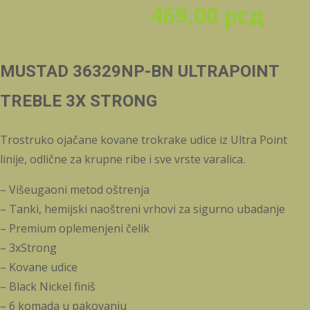
469,00
рсд
MUSTAD 36329NP-BN ULTRAPOINT
TREBLE 3X STRONG
Trostruko ojačane kovane trokrake udice iz Ultra Point
linije, odlične za krupne ribe i sve vrste varalica.
– Višeugaoni metod oštrenja
– Tanki, hemijski naoštreni vrhovi za sigurno ubadanje
– Premium oplemenjeni čelik
– 3xStrong
– Kovane udice
– Black Nickel finiš
– 6 komada u pakovanju