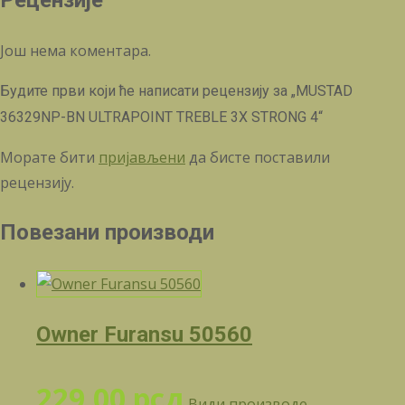
Рецензије
Још нема коментара.
Будите први који ће написати рецензију за „MUSTAD
36329NP-BN ULTRAPOINT TREBLE 3X STRONG 4“
Морате бити
пријављени
да бисте поставили
рецензију.
Повезани производи
Owner Furansu 50560
229,00
рсд
Види производе