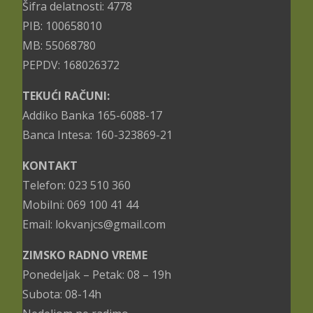
Šifra delatnosti: 4778
PIB: 100658010
MB: 55068780
PEPDV: 168026372
TEKUĆI RAČUNI:
Addiko Banka 165-6088-17
Banca Intesa: 160-323869-21
KONTAKT
Telefon: 023 510 360
Mobilni: 069 100 41 44
Email: lokvanjcs@gmail.com
ZIMSKO RADNO VREME
Ponedeljak – Petak: 08 – 19h
Subota: 08-14h