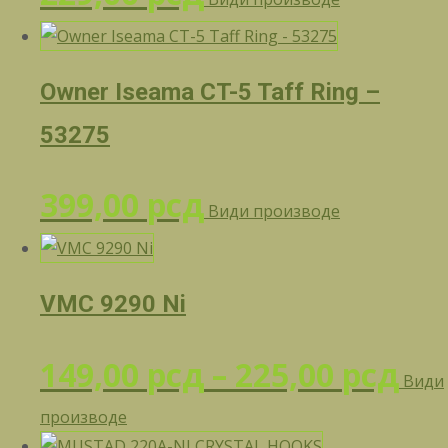
Owner Iseama CT-5 Taff Ring –
53275
399,00
рсд
Види производе
VMC 9290 Ni
Ра
149,00
рсд
–
225,00
рсд
Види
производе
це