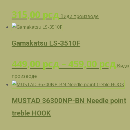
до
315,00
рсд
Види производе
529
Gamakatsu LS-3510F
Ра
449,00
рсд
–
459,00
рсд
Види
производе
це
од
MUSTAD 36300NP-BN Needle point
449
treble HOOK
до