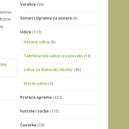
Varalice
(66)
zavisno
Sonari I Oprema za sonare
(6)
altetne
a.
Udice
(111)
Vezane udice
(5)
Takmičarske udice (za plovak)
(12)
rske
Udice za dubinski ribolov
(95)
Worm udice
(3)
Prateća oprema
(422)
Futrole i torbe
(115)
Čuvarke
(20)