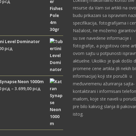
Lokvanj maksimalno koristi sve
0
рсд
resurse da Vam svi artikli na ov
budu prikazani sa ispravnim naz
specifikacija, fotografijama i c
Nažalost, ne možemo garantova
su sve navedene informacije i
ni Level Dominator
fotografije, a pogotovu cene art
,00
рсд
ovom sajtu u potpunosti ispravn
aktuelne. Ukoliko je ipak došlo 
promene cene artikla (ili nekih bi
informacija) koji ste poručili u
 Synapse Neon 1000m
međuvremenu ažuriranja sajta- 
Распон
0
рсд
–
3.699,00
рсд
kontaktirani i informisani telefon
цена:
mailom, koje ste naveli u porudž
од
pre bilo kakvog slanja ili pakova
2.489,00 рсд
istog.
до
3.699,00 рсд