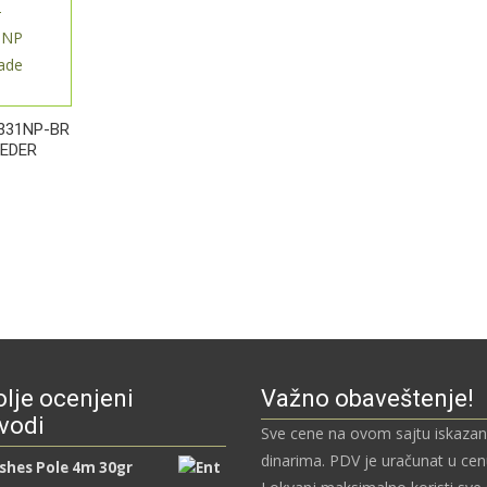
9,00 рсд
409
до
331NP-BR
EEDER
9,00 рсд
425
lje ocenjeni
Važno obaveštenje!
vodi
Sve cene na ovom sajtu iskazan
dinarima. PDV je uračunat u ce
ishes Pole 4m 30gr