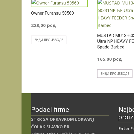
549,00 рсд
42
Owner Furansu 50560
229,00
рсд
до
до
MUSTAD MU13-60
ВИДИ ПРОИЗВОДЕ
685,00 рсд
Ultra NP HEAVY F
52
Spade Barbed
165,00
рсд
ВИДИ ПРОИЗВОДЕ
Podaci firme
Najbo
proiz
STKR SA OPRAVKOM LOKVANJ
ČOLAK SLAVKO PR
Enter F