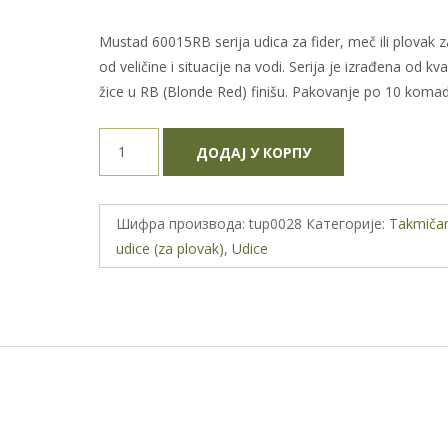
Mustad 60015RB serija udica za fider, meč ili plovak 
od veličine i situacije na vodi. Serija je izrađena od kv
žice u RB (Blonde Red) finišu. Pakovanje po 10 komad
MUSTAD
ДОДАЈ У КОРПУ
MU04-
60015-
RB
Шифра производа:
tup0028
Категорије:
Takmiča
BLOODWORM
udice (za plovak)
,
Udice
-
22
количина