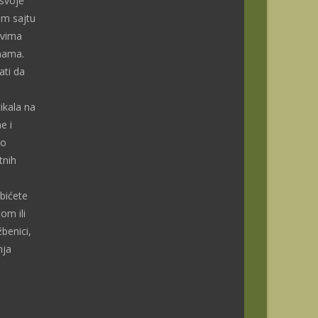
 svoje
om sajtu
ivima
enama.
ti da
ikala na
e i
do
tnih
bićete
om ili
benici,
nja