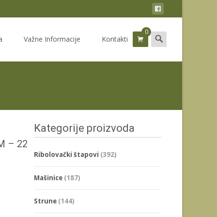
0
Search
a
Važne Informacije
Kontakti
for:
Kategorije proizvoda
 – 22
Ribolovački štapovi
(392)
Mašinice
(187)
Strune
(144)