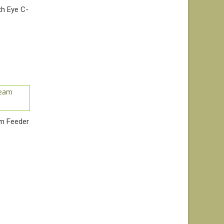
h Eye C-
m Feeder
спон
на: