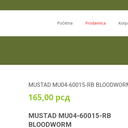
Skip
to
Početna
Prodavnica
Korp
content
MUSTAD MU04-60015-RB BLOODWORM
165,00
рсд
MUSTAD MU04-60015-RB
BLOODWORM