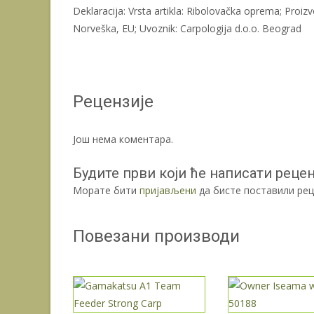
Deklaracija: Vrsta artikla: Ribolovačka oprema; Proi
Norveška, EU; Uvoznik: Carpologija d.o.o. Beograd
Рецензије
Још нема коментара.
Будите први који ће написати рец
Морате бити
пријављени
да бисте поставили рец
Повезани производи