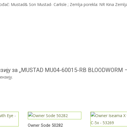
zvođač: Mustad& Son Mustad- Carlisle ; Zemlja porekla: NR Kina Zemlj
ензију за „MUSTAD MU04-60015-RB BLOODWORM –
ензију.
Owner Sode 50282