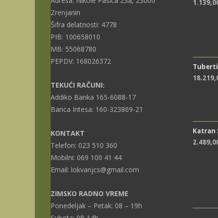
Adresa: Nikole Pašića 23a, 23000
1.139,0
Zrenjanin
Šifra delatnosti: 4778
PIB: 100658010
MB: 55068780
PEPDV: 168026372
Tuberti
18.219
TEKUĆI RAČUNI:
Addiko Banka 165-6088-17
Banca Intesa: 160-323869-21
Katran
KONTAKT
2.489,0
Telefon: 023 510 360
Mobilni: 069 100 41 44
Email: lokvanjcs@gmail.com
ZIMSKO RADNO VREME
Ponedeljak – Petak: 08 – 19h
Subota: 08-14h