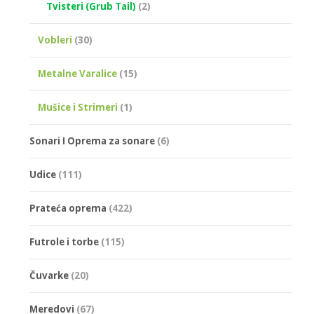
Tvisteri (Grub Tail)
(2)
Vobleri
(30)
Metalne Varalice
(15)
Mušice i Strimeri
(1)
Sonari I Oprema za sonare
(6)
Udice
(111)
Prateća oprema
(422)
Futrole i torbe
(115)
Čuvarke
(20)
Meredovi
(67)