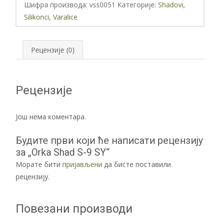
9
Шифра производа:
vss0051
Категорије:
Shadovi
,
SY
Silikonci
,
Varalice
количина
Рецензије (0)
Рецензије
Још нема коментара.
Будите први који ће написати рецензију
за „Orka Shad S-9 SY“
Морате бити
пријављени
да бисте поставили
рецензију.
Повезани производи