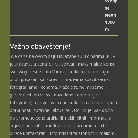
цена:
од
2.489,00 рсд
до
3.699,00 рсд
Važno obaveštenje!
Sve cene na ovom sajtu iskazane su u dinarima. PDV
je uračunat u cenu. STKR Lokvanj maksimalno koristi
sve svoje resurse da Vam svi artikli na ovom sajtu
budu prikazani sa ispravnim nazivima specifikacija,
fotografijama i cenama. Nažalost, ne možemo
garantovati da su sve navedene informacije i
fotografije, a pogotovu cene artikala na ovom sajtu u
potpunosti ispravne i aktuelne. Ukoliko je ipak došlo
do promene cene artikla (ili nekih bitnih informacija)
koji ste poručili u međuvremenu ažuriranja sajta-
bićete kontaktirani i informisani telefonom ili mailom,