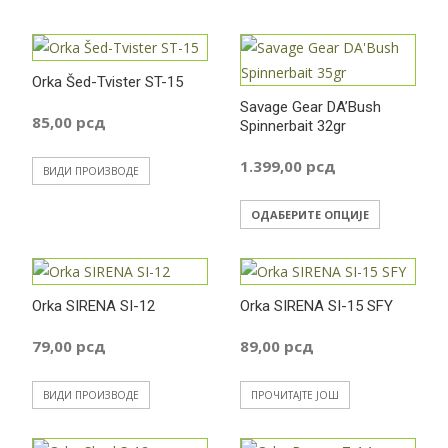
Orka Šed-Tvister ST-15
Savage Gear DA’Bush
85,00
рсд
Spinnerbait 32gr
1.399,00
рсд
ВИДИ ПРОИЗВОДЕ
Овај
ОДАБЕРИТЕ ОПЦИЈЕ
производ
има
више
Orka SIRENA SI-12
Orka SIRENA SI-15 SFY
варијанти
Опције
79,00
рсд
89,00
рсд
могу
бити
ВИДИ ПРОИЗВОДЕ
ПРОЧИТАЈТЕ ЈОШ
изабране
на