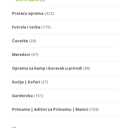
Prateća oprema
(422)
Futrole i torbe
(115)
Čuvarke
(20)
Meredovi
(67)
Oprema za kamp i boravak u prirodi
(96)
Kutije | Koferi
(37)
Garderoba
(151)
Primame | Aditivi za Primamu | Mamci
(158)