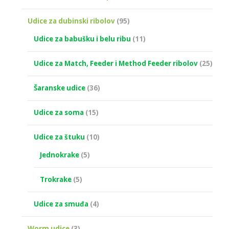
Udice za dubinski ribolov
(95)
Udice za babušku i belu ribu
(11)
Udice za Match, Feeder i Method Feeder ribolov
(25)
Šaranske udice
(36)
Udice za soma
(15)
Udice za štuku
(10)
Jednokrake
(5)
Trokrake
(5)
Udice za smuđa
(4)
Worm udice
(3)