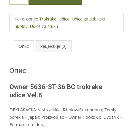
5636-
ST-
36
Категорије:
Trokrake
,
Udice
,
Udice za dubinski
BC
ribolov
,
Udice za štuku
trokrake
udice
Vel.8
Опис
Рецензије (0)
количина
Опис
Owner 5636-ST-36 BC trokrake
udice Vel.8
DEKLARACIJA: Vrsta artikla: Ribolovačka oprema; Zemlja
porekla – Japan; Proizvodjac – Owner Hooks Co; Uvoznik –
Formaxstore doo;