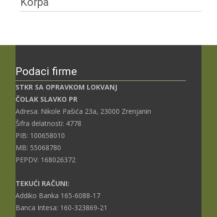
Korpa
Podaci firme
STKR SA OPRAVKOM LOKVANJ
ČOLAK SLAVKO PR
Adresa: Nikole Pašića 23a, 23000 Zrenjanin
Šifra delatnosti: 4778
PIB: 100658010
MB: 55068780
PEPDV: 168026372
TEKUĆI RAČUNI:
Addiko Banka 165-6088-17
Banca Intesa: 160-323869-21