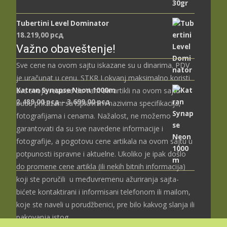
Tubertini Level Dominator
18.219,00
рсд
Važno obaveštenje!
Sve cene na ovom sajtu iskazane su u dinarima. PDV
je uračunat u cenu. STKR Lokvanj maksimalno koristi
Katran Synapse Neon 1000m
sve svoje resurse da Vam svi artikli na ovom sajtu
Распон
2.489,00
рсд
–
3.699,00
рсд
budu prikazani sa ispravnim nazivima specifikacija,
цена:
fotografijama i cenama. Nažalost, ne možemo
од
garantovati da su sve navedene informacije i
2.489,00 рсд
fotografije, a pogotovu cene artikala na ovom sajtu u
до
potpunosti ispravne i aktuelne. Ukoliko je ipak došlo
3.699,00 рсд
do promene cene artikla (ili nekih bitnih informacija)
koji ste poručili u međuvremenu ažuriranja sajta-
bićete kontaktirani i informisani telefonom ili mailom,
koje ste naveli u porudžbenici, pre bilo kakvog slanja ili
pakovanja istog.