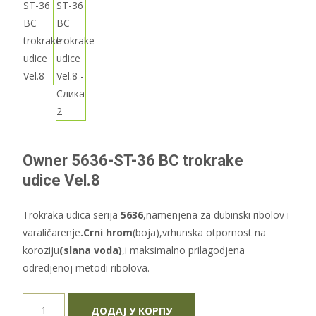
Owner 5636-ST-36 BC trokrake
udice Vel.8
Trokraka udica serija
5636
,namenjena za dubinski ribolov i
varaličarenje
.Crni hrom
(boja),vrhunska otpornost na
koroziju
(slana voda)
,i maksimalno prilagodjena
odredjenoj metodi ribolova.
Owner
ДОДАЈ У КОРПУ