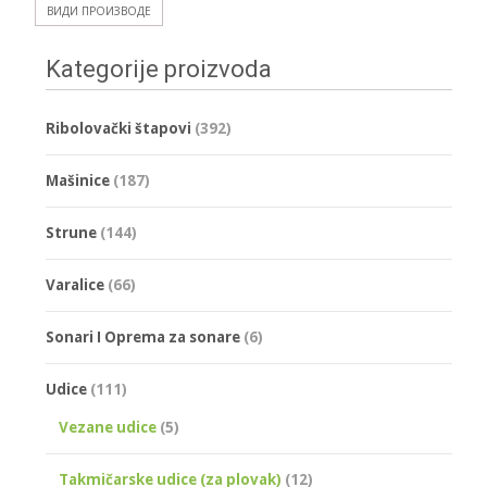
ВИДИ ПРОИЗВОДЕ
Kategorije proizvoda
Ribolovački štapovi
(392)
Mašinice
(187)
Strune
(144)
Varalice
(66)
Sonari I Oprema za sonare
(6)
Udice
(111)
Vezane udice
(5)
Takmičarske udice (za plovak)
(12)