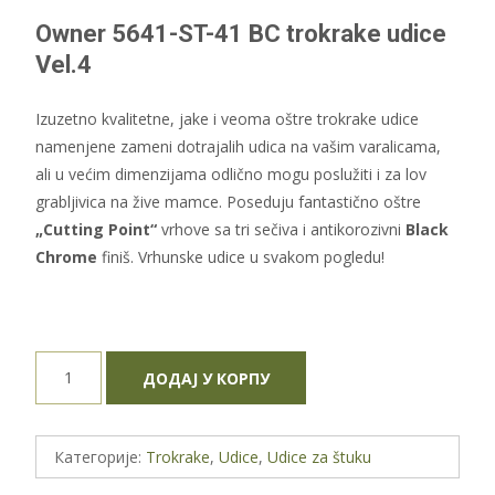
Owner 5641-ST-41 BC trokrake udice
Vel.4
Izuzetno kvalitetne, jake i veoma oštre trokrake udice
namenjene zameni dotrajalih udica na vašim varalicama,
ali u većim dimenzijama odlično mogu poslužiti i za lov
grabljivica na žive mamce. Poseduju fantastično oštre
„Cutting Point“
vrhove sa tri sečiva i antikorozivni
Black
Chrome
finiš. Vrhunske udice u svakom pogledu!
Owner
ДОДАЈ У КОРПУ
5641-
ST-
41
Категорије:
Trokrake
,
Udice
,
Udice za štuku
BC