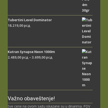
Tubertini Level Dominator
18.219,00
рсд
Katran Synapse Neon 1000m
Распон
2.489,00
рсд
–
3.699,00
рсд
цена:
од
2.489,00 рсд
до
3.699,00 рсд
Važno obaveštenje!
Sve cene na ovom sajtu iskazane su u dinarima. PDV