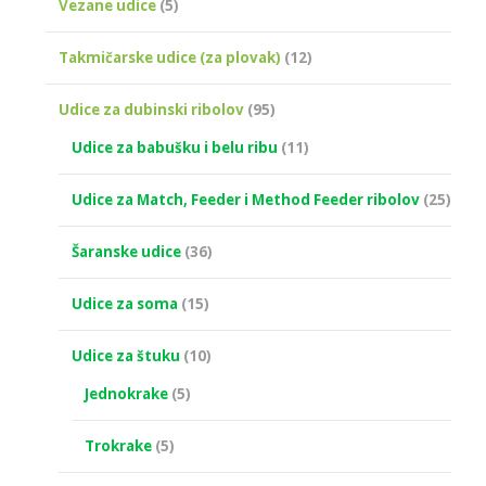
Vezane udice
(5)
Takmičarske udice (za plovak)
(12)
Udice za dubinski ribolov
(95)
Udice za babušku i belu ribu
(11)
Udice za Match, Feeder i Method Feeder ribolov
(25)
Šaranske udice
(36)
Udice za soma
(15)
Udice za štuku
(10)
Jednokrake
(5)
Trokrake
(5)