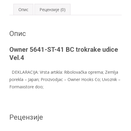
trokrake
udice
Опис
Рецензије (0)
Vel.4
количина
Опис
Owner 5641-ST-41 BC trokrake udice
Vel.4
DEKLARACIJA: Vrsta artikla: Ribolovačka oprema; Zemlja
porekla – Japan; Proizvodjac – Owner Hooks Co; Uvoznik –
Formaxstore doo;
Рецензије