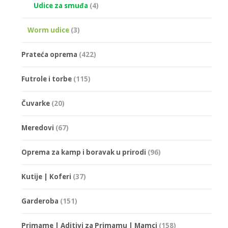
Udice za smuđa
(4)
Worm udice
(3)
Prateća oprema
(422)
Futrole i torbe
(115)
Čuvarke
(20)
Meredovi
(67)
Oprema za kamp i boravak u prirodi
(96)
Kutije | Koferi
(37)
Garderoba
(151)
Primame | Aditivi za Primamu | Mamci
(158)