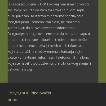
je uračunat u cenu. STKR Lokvanj maksimalno koristi
sve svoje resurse da Vam svi artikli na ovom sajtu
budu prikazani sa ispravnim nazivima specifikacija,
fotografijama i cenama. Nažalost, ne možemo
garantovati da su sve navedene informacije i
fotografije, a pogotovu cene artikala na ovom sajtu u
potpunosti ispravne i aktuelne. Ukoliko je ipak došlo
do promene cene artikla (ili nekih bitnih informacija)
koji ste poručili u međuvremenu ažuriranja sajta-
bićete kontaktirani i informisani telefonom ili mailom,
koje ste naveli u porudžbenici, pre bilo kakvog slanja ili
pakovanja istog.
Copyright © Ribolovački
pribor