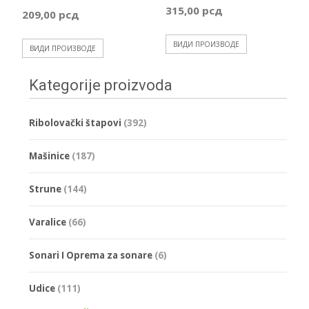
Распон
315,00
рсд
209,00
рсд
285,00 рсд
425,00 р
цена:
ВИДИ ПРОИЗВОДЕ
ВИДИ ПРОИЗВОДЕ
од
Kategorije proizvoda
125,00 рсд
Ribolovački štapovi
(392)
до
Mašinice
(187)
209,00 рсд
Strune
(144)
Varalice
(66)
Sonari I Oprema za sonare
(6)
Udice
(111)