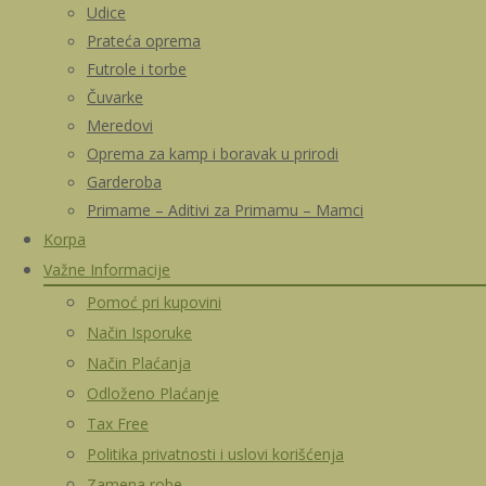
Udice
Prateća oprema
Futrole i torbe
Čuvarke
Meredovi
Oprema za kamp i boravak u prirodi
Garderoba
Primame – Aditivi za Primamu – Mamci
Korpa
Važne Informacije
Pomoć pri kupovini
Način Isporuke
Način Plaćanja
Odloženo Plaćanje
Tax Free
Politika privatnosti i uslovi korišćenja
Zamena robe