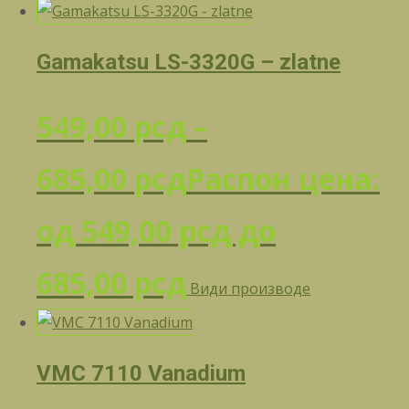
Gamakatsu LS-3320G – zlatne
549,00
рсд
–
685,00
рсд
Распон цена:
од 549,00 рсд до
685,00 рсд
Види производе
VMC 7110 Vanadium