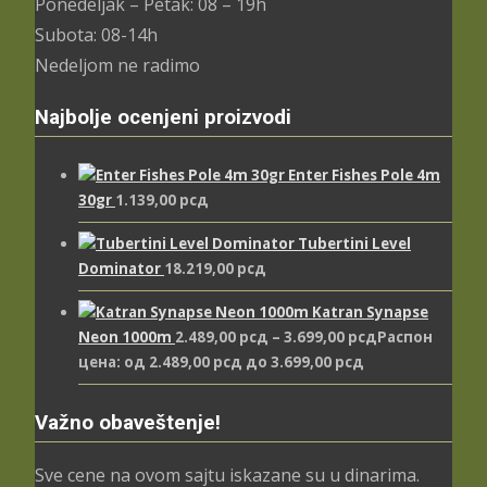
Ponedeljak – Petak: 08 – 19h
Subota: 08-14h
Nedeljom ne radimo
Najbolje ocenjeni proizvodi
Enter Fishes Pole 4m
30gr
1.139,00
рсд
Tubertini Level
Dominator
18.219,00
рсд
Katran Synapse
Neon 1000m
2.489,00
рсд
–
3.699,00
рсд
Распон
цена: од 2.489,00 рсд до 3.699,00 рсд
Važno obaveštenje!
Sve cene na ovom sajtu iskazane su u dinarima.