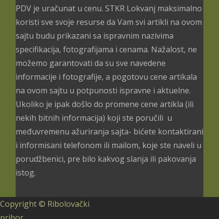
PDV je uračunat u cenu. STKR Lokvanj maksimalno
koristi sve svoje resurse da Vam svi artikli na ovom
sajtu budu prikazani sa ispravnim nazivima
specifikacija, fotografijama i cenama. Nažalost, ne
možemo garantovati da su sve navedene
informacije i fotografije, a pogotovu cene artikala
na ovom sajtu u potpunosti ispravne i aktuelne.
Ukoliko je ipak došlo do promene cene artikla (ili
nekih bitnih informacija) koji ste poručili u
međuvremenu ažuriranja sajta- bićete kontaktirani
i informisani telefonom ili mailom, koje ste naveli u
porudžbenici, pre bilo kakvog slanja ili pakovanja
istog.
Copyright © Ribolovački
pribor