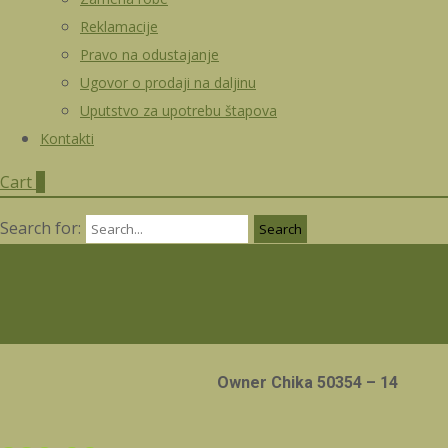
Reklamacije
Pravo na odustajanje
Ugovor o prodaji na daljinu
Uputstvo za upotrebu štapova
Kontakti
Cart
0
Search for:
Owner Chika 50354 – 14