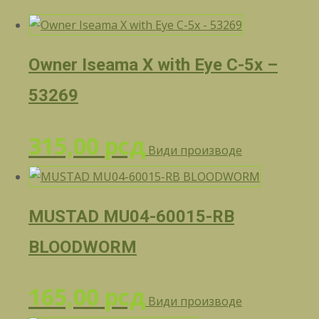
Owner Iseama X with Eye C-5x –
53269
315,00
рсд
Види производе
MUSTAD MU04-60015-RB
BLOODWORM
165,00
рсд
Види производе