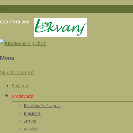
023 / 510 360
Menu
Skip to content
Početna
Prodavnica
Ribolovački štapovi
Mašinice
Strune
Varalice