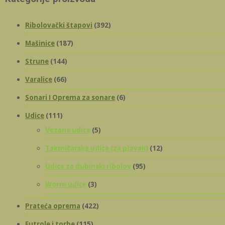
Ribolovački štapovi
(392)
Mašinice
(187)
Strune
(144)
Varalice
(66)
Sonari I Oprema za sonare
(6)
Udice
(111)
Vezane udice
(5)
Takmičarske udice (za plovak)
(12)
Udice za dubinski ribolov
(95)
Worm udice
(3)
Prateća oprema
(422)
Futrole i torbe
(115)