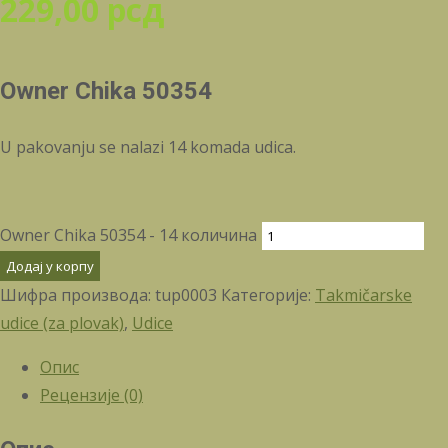
229,00
рсд
Owner Chika 50354
U pakovanju se nalazi 14 komada udica.
Owner Chika 50354 - 14 количина
Додај у корпу
Шифра производа:
tup0003
Категорије:
Takmičarske
udice (za plovak)
,
Udice
Опис
Рецензије (0)