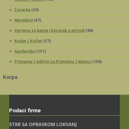
Čuvarke
(20)
Meredovi
(67)
Oprema za kamp i boravak u prirodi
(96)
Kutije | Koferi
(37)
Garderoba
(151)
Primame | Aditivi za Primamu | Mamci
(158)
Korpa
Podaci firme
STKR SA OPRAVKOM LOKVANJ