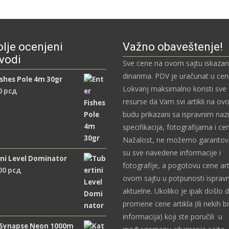
lje ocenjeni
Važno obaveštenje!
vodi
Sve cene na ovom sajtu iskazan
dinarima. PDV je uračunat u ce
ishes Pole 4m 30gr
Lokvanj maksimalno koristi sve
0
рсд
resurse da Vam svi artikli na ov
budu prikazani sa ispravnim naz
specifikacija, fotografijama i c
Nažalost, ne možemo garantova
su sve navedene informacije i
ni Level Dominator
fotografije, a pogotovu cene art
,00
рсд
ovom sajtu u potpunosti ispravn
aktuelne. Ukoliko je ipak došlo 
promene cene artikla (ili nekih bi
informacija) koji ste poručili u
 Synapse Neon 1000m