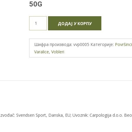
50G
SAVAGE
ДОДАЈ У КОРПУ
GEAR
FREESTYLER
13CM
Шифра производа:
vvp0005
Категорије:
Površinc
50G
Varalice
,
Vobleri
-
Dirty
Silver
количина
izvođač: Svendsen Sport, Danska, EU; Uvoznik: Carpologija d.o.o. Beo