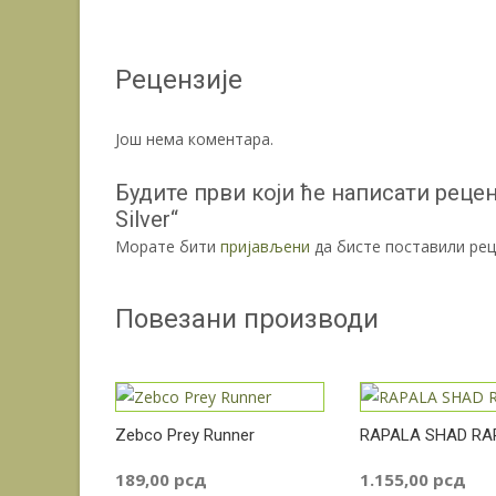
Рецензије
Још нема коментара.
Будите први који ће написати реце
Silver“
Морате бити
пријављени
да бисте поставили рец
Повезани производи
Zebco Prey Runner
RAPALA SHAD RA
189,00
рсд
1.155,00
рсд