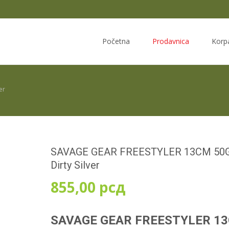
Skip
to
Početna
Prodavnica
Korp
content
er
SAVAGE GEAR FREESTYLER 13CM 50
Dirty Silver
855,00
рсд
SAVAGE GEAR FREESTYLER 1