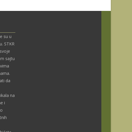
e su u
nu. STKR
 svoje
om sajtu
ivima
enama.
ti da
ikala na
e i
do
tnih