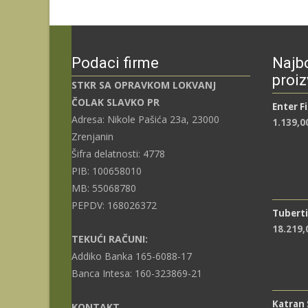
Podaci firme
Najbo
proiz
STKR SA OPRAVKOM LOKVANJ
ČOLAK SLAVKO PR
Enter F
Adresa: Nikole Pašića 23a, 23000
1.139,0
Zrenjanin
Šifra delatnosti: 4778
PIB: 100658010
MB: 55068780
PEPDV: 168026372
Tuberti
18.219
TEKUĆI RAČUNI:
Addiko Banka 165-6088-17
Banca Intesa: 160-323869-21
Katran
KONTAKT