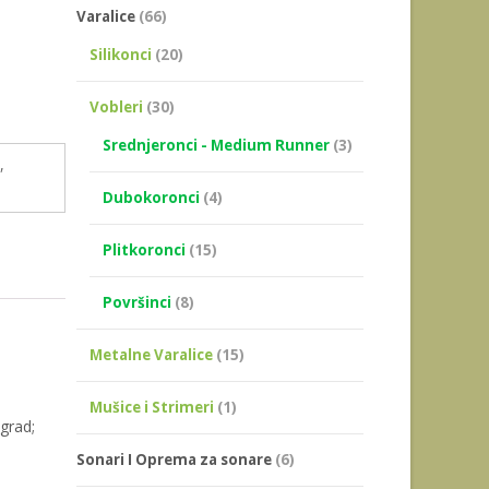
Varalice
(66)
Silikonci
(20)
Vobleri
(30)
Srednjeronci - Medium Runner
(3)
i
,
Dubokoronci
(4)
Plitkoronci
(15)
Površinci
(8)
Metalne Varalice
(15)
Mušice i Strimeri
(1)
grad;
Sonari I Oprema za sonare
(6)