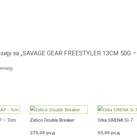
нзију за „SAVAGE GEAR FREESTYLER 13CM 50G – 
ензију.
P – 7cm
Zebco Double Breaker
Orka SIRENA SI-7
275,00
рсд
55,00
рсд