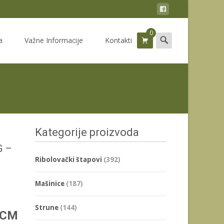
0
Search
a
Važne Informacije
Kontakti
for:
Kategorije proizvoda
G –
Ribolovački štapovi
(392)
Mašinice
(187)
Strune
(144)
3CM