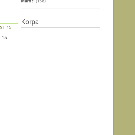
Mamci
(158)
Korpa
T-15