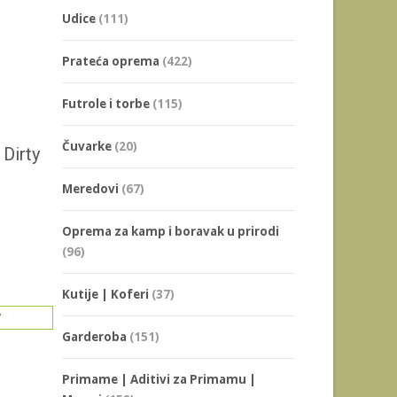
Udice
(111)
Prateća oprema
(422)
Futrole i torbe
(115)
Čuvarke
(20)
Dirty
Meredovi
(67)
Oprema za kamp i boravak u prirodi
(96)
Kutije | Koferi
(37)
Garderoba
(151)
Primame | Aditivi za Primamu |