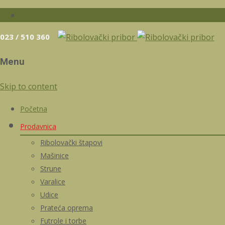
023 / 510 360
Menu
Skip to content
Početna
Prodavnica
Ribolovački štapovi
Mašinice
Strune
Varalice
Udice
Prateća oprema
Futrole i torbe