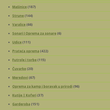
Mašinice
(187)
Strune
(144)
Varalice
(66)
Sonari I Oprema za sonare
(6)
Udice
(111)
Prateća oprema
(422)
Futrole i torbe
(115)
Čuvarke
(20)
Meredovi
(67)
Oprema za kamp i boravak u prirodi
(96)
Kutije | Koferi
(37)
Garderoba
(151)