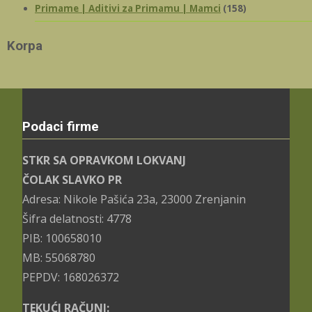
Primame | Aditivi za Primamu | Mamci
(158)
Korpa
Podaci firme
STKR SA OPRAVKOM LOKVANJ
ČOLAK SLAVKO PR
Adresa: Nikole Pašića 23a, 23000 Zrenjanin
Šifra delatnosti: 4778
PIB: 100658010
MB: 55068780
PEPDV: 168026372
TEKUĆI RAČUNI: