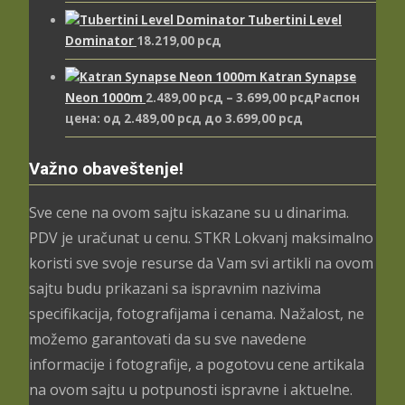
Tubertini Level
Dominator
18.219,00
рсд
Katran Synapse
Neon 1000m
2.489,00
рсд
–
3.699,00
рсд
Распон
цена: од 2.489,00 рсд до 3.699,00 рсд
Važno obaveštenje!
Sve cene na ovom sajtu iskazane su u dinarima.
PDV je uračunat u cenu. STKR Lokvanj maksimalno
koristi sve svoje resurse da Vam svi artikli na ovom
sajtu budu prikazani sa ispravnim nazivima
specifikacija, fotografijama i cenama. Nažalost, ne
možemo garantovati da su sve navedene
informacije i fotografije, a pogotovu cene artikala
na ovom sajtu u potpunosti ispravne i aktuelne.