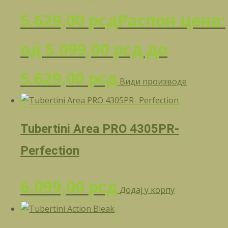
5.629,00
рсд
Распон цена:
од 5.099,00 рсд до
5.629,00 рсд
Види производе
Tubertini Area PRO 4305PR-
Perfection
6.099,00
рсд
Додај у корпу