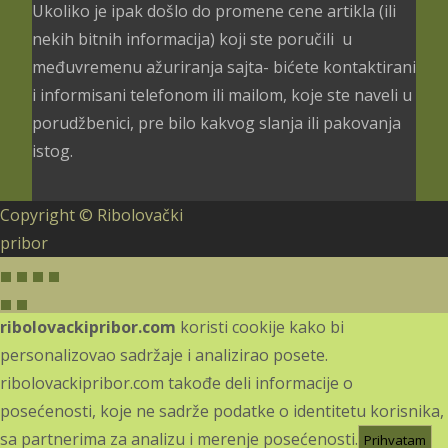
Ukoliko je ipak došlo do promene cene artikla (ili
nekih bitnih informacija) koji ste poručili u
međuvremenu ažuriranja sajta- bićete kontaktirani
i informisani telefonom ili mailom, koje ste naveli u
porudžbenici, pre bilo kakvog slanja ili pakovanja
istog.
Copyright © Ribolovački
pribor
ribolovackipribor.com
koristi cookije kako bi
personalizovao sadržaje i analizirao posete.
ribolovackipribor.com takođe deli informacije o
posećenosti, koje ne sadrže podatke o identitetu korisnika,
sa partnerima za analizu i merenje posećenosti.
Prihvatam