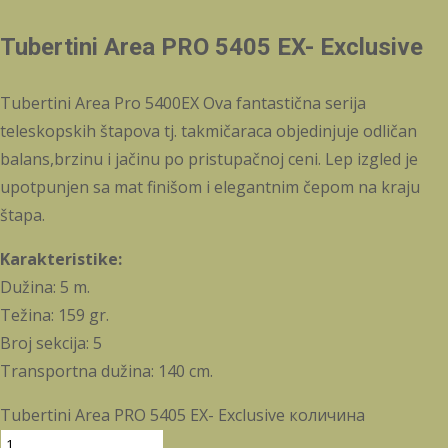
Tubertini Area PRO 5405 EX- Exclusive
Tubertini Area Pro 5400EX Ova fantastična serija
teleskopskih štapova tj. takmičaraca objedinjuje odličan
balans,brzinu i jačinu po pristupačnoj ceni. Lep izgled je
upotpunjen sa mat finišom i elegantnim čepom na kraju
štapa.
Karakteristike:
Dužina: 5 m.
Težina: 159 gr.
Broj sekcija: 5
Transportna dužina: 140 cm.
Tubertini Area PRO 5405 EX- Exclusive количина