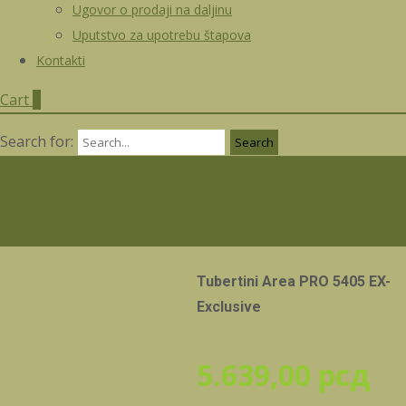
Ugovor o prodaji na daljinu
Uputstvo za upotrebu štapova
Kontakti
Cart
0
Search for:
Tubertini Area PRO 5405 EX-
Exclusive
5.639,00
рсд