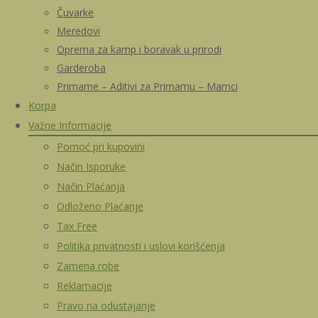
Čuvarke
Meredovi
Oprema za kamp i boravak u prirodi
Garderoba
Primame – Aditivi za Primamu – Mamci
Korpa
Važne Informacije
Pomoć pri kupovini
Način Isporuke
Način Plaćanja
Odloženo Plaćanje
Tax Free
Politika privatnosti i uslovi korišćenja
Zamena robe
Reklamacije
Pravo na odustajanje