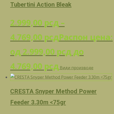
Tubertini Action Bleak
2.999,00
рсд
–
4.769,00
рсд
Распон цена:
од 2.999,00 рсд до
4.769,00 рсд
Види производе
CRESTA Snyper Method Power
Feeder 3.30m <75gr