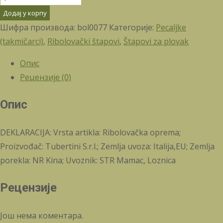
Додај у корпу
Шифра производа:
bol0077
Категорије:
Pecaljke
(takmičarci)
,
Ribolovački štapovi
,
Štapovi za plovak
Опис
Рецензије (0)
Опис
DEKLARACIJA: Vrsta artikla: Ribolovačka oprema;
Proizvođač: Tubertini S.r.l.; Zemlja uvoza: Italija,EU; Zemlja
porekla: NR Kina; Uvoznik: STR Mamac, Loznica
Рецензије
Још нема коментара.