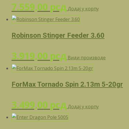
7.559,00
рсд
Додај у корпу
Robinson Stinger Feeder 3.60
3.919,00
рсд
Види производе
ForMax Tornado Spin 2.13m 5-20gr
3.499,00
рсд
Додај у корпу