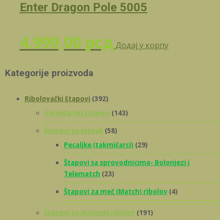
Enter Dragon Pole 5005
4.999,00
рсд
Додај у корпу
Kategorije proizvoda
Ribolovački štapovi
(392)
Varaličarski štapovi
(143)
Štapovi za plovak
(58)
Pecaljke (takmičarci)
(29)
Štapovi sa sprovodnicima- Bolonjezi i
Telematch
(23)
Štapovi za meč (Match) ribolov
(4)
Štapovi za dubinski ribolov
(191)