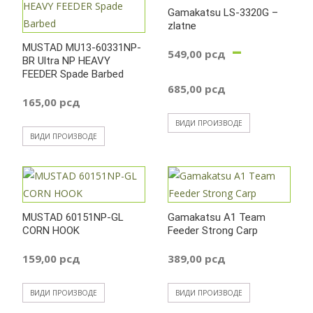
Gamakatsu LS-3320G –
zlatne
до
–
MUSTAD MU13-60331NP-
549,00
рсд
BR Ultra NP HEAVY
285,00 р
FEEDER Spade Barbed
Распон
685,00
рсд
165,00
рсд
цена:
ВИДИ ПРОИЗВОДЕ
ВИДИ ПРОИЗВОДЕ
од
549,00 р
MUSTAD 60151NP-GL
Gamakatsu A1 Team
до
CORN HOOK
Feeder Strong Carp
685,00 р
159,00
рсд
389,00
рсд
ВИДИ ПРОИЗВОДЕ
ВИДИ ПРОИЗВОДЕ