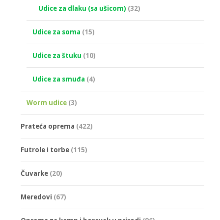
Udice za dlaku (sa ušicom)
(32)
Udice za soma
(15)
Udice za štuku
(10)
Udice za smuđa
(4)
Worm udice
(3)
Prateća oprema
(422)
Futrole i torbe
(115)
Čuvarke
(20)
Meredovi
(67)