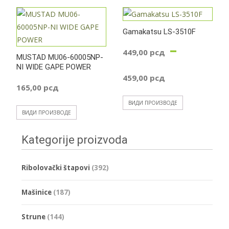
Gamakatsu LS-3510F
–
449,00
рсд
MUSTAD MU06-60005NP-
NI WIDE GAPE POWER
Распон
459,00
рсд
165,00
рсд
цена:
ВИДИ ПРОИЗВОДЕ
ВИДИ ПРОИЗВОДЕ
од
Kategorije proizvoda
449,00 р
Ribolovački štapovi
(392)
до
Mašinice
(187)
459,00 р
Strune
(144)