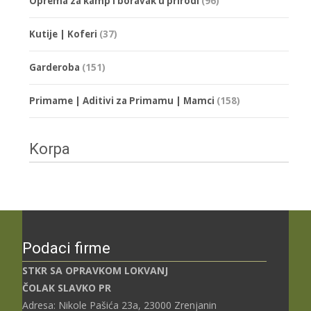
Oprema za kamp i boravak u prirodi
(96)
Kutije | Koferi
(37)
Garderoba
(151)
Primame | Aditivi za Primamu | Mamci
(158)
Korpa
Podaci firme
STKR SA OPRAVKOM LOKVANJ
ČOLAK SLAVKO PR
Adresa: Nikole Pašića 23a, 23000 Zrenjanin