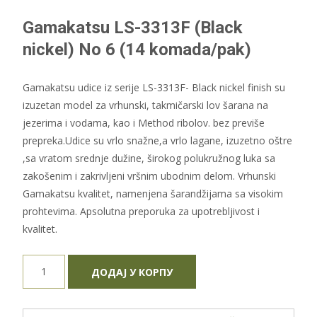
Gamakatsu LS-3313F (Black
nickel) No 6 (14 komada/pak)
Gamakatsu udice iz serije LS-3313F- Black nickel finish su
izuzetan model za vrhunski, takmičarski lov šarana na
jezerima i vodama, kao i Method ribolov. bez previše
prepreka.Udice su vrlo snažne,a vrlo lagane, izuzetno oštre
,sa vratom srednje dužine, širokog polukružnog luka sa
zakošenim i zakrivljeni vršnim ubodnim delom. Vrhunski
Gamakatsu kvalitet, namenjena šarandžijama sa visokim
prohtevima. Apsolutna preporuka za upotrebljivost i
kvalitet.
Gamakatsu
ДОДАЈ У КОРПУ
LS-
3313F
(Black