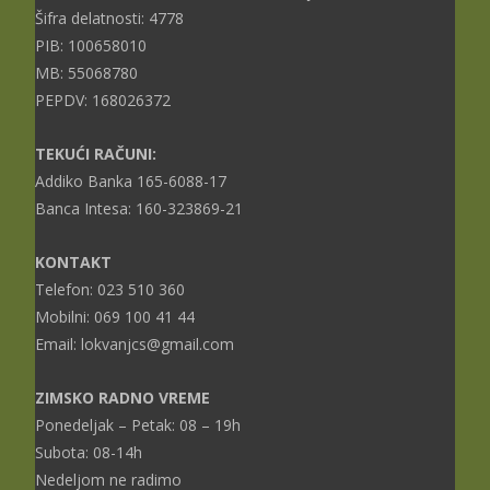
Šifra delatnosti: 4778
PIB: 100658010
MB: 55068780
PEPDV: 168026372
TEKUĆI RAČUNI:
Addiko Banka 165-6088-17
Banca Intesa: 160-323869-21
KONTAKT
Telefon: 023 510 360
Mobilni: 069 100 41 44
Email: lokvanjcs@gmail.com
ZIMSKO RADNO VREME
Ponedeljak – Petak: 08 – 19h
Subota: 08-14h
Nedeljom ne radimo