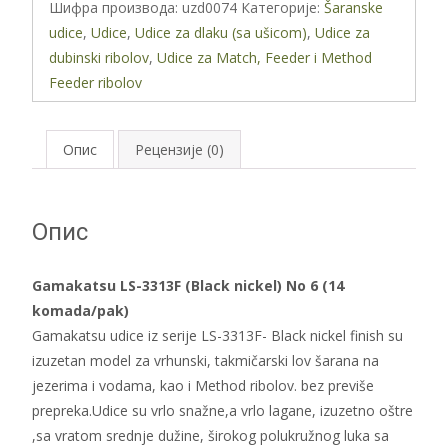
Шифра производа:
uzd0074
Категорије:
Šaranske
nickel)
udice
,
Udice
,
Udice za dlaku (sa ušicom)
,
Udice za
No
dubinski ribolov
,
Udice za Match, Feeder i Method
6
Feeder ribolov
(14
komada/pak)
количина
Опис
Рецензије (0)
Опис
Gamakatsu LS-3313F (Black nickel) No 6 (14
komada/pak)
Gamakatsu udice iz serije LS-3313F- Black nickel finish su
izuzetan model za vrhunski, takmičarski lov šarana na
jezerima i vodama, kao i Method ribolov. bez previše
prepreka.Udice su vrlo snažne,a vrlo lagane, izuzetno oštre
,sa vratom srednje dužine, širokog polukružnog luka sa