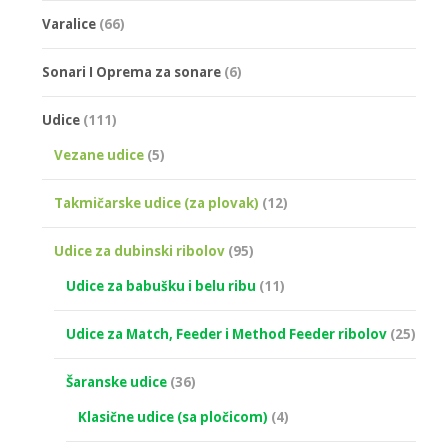
Varalice
(66)
Sonari I Oprema za sonare
(6)
Udice
(111)
Vezane udice
(5)
Takmičarske udice (za plovak)
(12)
Udice za dubinski ribolov
(95)
Udice za babušku i belu ribu
(11)
Udice za Match, Feeder i Method Feeder ribolov
(25)
Šaranske udice
(36)
Klasične udice (sa pločicom)
(4)