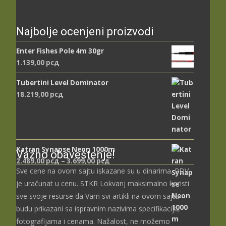
Najbolje ocenjeni proizvodi
Enter Fishes Pole 4m 30gr
1.139,00
рсд
Tubertini Level Dominator
18.219,00
рсд
Katran Synapse Neon 1000m
Važno obaveštenje!
Распон
2.489,00
рсд
–
3.699,00
рсд
Sve cene na ovom sajtu iskazane su u dinarima. PDV
цена:
je uračunat u cenu. STKR Lokvanj maksimalno koristi
од
2.489,00 рсд
sve svoje resurse da Vam svi artikli na ovom sajtu
до
budu prikazani sa ispravnim nazivima specifikacija,
3.699,00 рсд
fotografijama i cenama. Nažalost, ne možemo