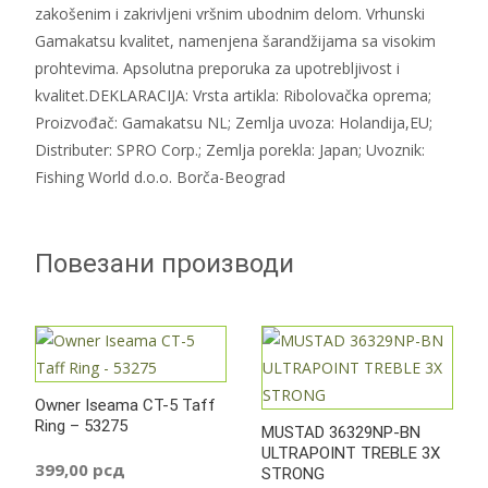
zakošenim i zakrivljeni vršnim ubodnim delom. Vrhunski
Gamakatsu kvalitet, namenjena šarandžijama sa visokim
prohtevima. Apsolutna preporuka za upotrebljivost i
kvalitet.DEKLARACIJA: Vrsta artikla: Ribolovačka oprema;
Proizvođač: Gamakatsu NL; Zemlja uvoza: Holandija,EU;
Distributer: SPRO Corp.; Zemlja porekla: Japan; Uvoznik:
Fishing World d.o.o. Borča-Beograd
Повезани производи
Owner Iseama CT-5 Taff
Ring – 53275
MUSTAD 36329NP-BN
ULTRAPOINT TREBLE 3X
399,00
рсд
STRONG