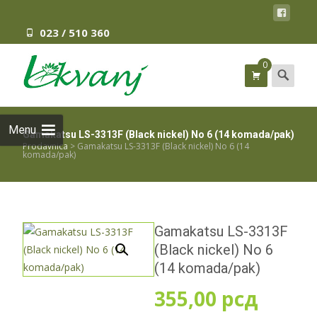
023 / 510 360
0
Search
for:
Menu
Gamakatsu LS-3313F (Black nickel) No 6 (14 komada/pak)
Prodavnica
>
Gamakatsu LS-3313F (Black nickel) No 6 (14
komada/pak)
Gamakatsu LS-3313F
(Black nickel) No 6
(14 komada/pak)
355,00
рсд